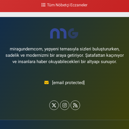
Tüm Nöbetçi Eczaneler
0 (212) 571 71 77
Yol Tarifi Al
Lale Eczanesi
Ataköy 3-4-11. Kısım Mahallesi Dr. Remzi Kazancıgil Caddesi Ataköy
4.Kısım Çarşısı No:12 Ataköy 4.Kısım Çarşısı
0 (212) 559 99 99
Yol Tarifi Al
miragundemcom, yepyeni temasıyla sizleri buluştururken,
sadelik ve modernizmi bir araya getiriyor. Şatafattan kaçınıyor
ve insanlara haber okuyabilecekleri bir altyapı sunuyor.
[email protected]