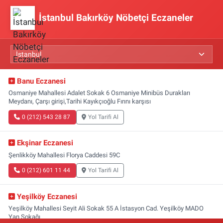
İstanbul Bakırköy Nöbetçi Eczaneler
Banu Eczanesi
Osmaniye Mahallesi Adalet Sokak 6 Osmaniye Minibüs Durakları
Meydanı, Çarşı girişi,Tarihi Kayıkçıoğlu Fırını karşısı
0 (212) 543 28 87
Yol Tarifi Al
Ekşinar Eczanesi
Şenlikköy Mahallesi Florya Caddesi 59C
0 (212) 601 11 44
Yol Tarifi Al
Yeşilköy Eczanesi
Yeşilköy Mahallesi Seyit Ali Sokak 55 A İstasyon Cad. Yeşilköy MADO
Yan Sokağı