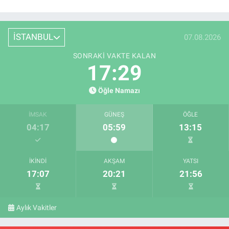
İSTANBUL
07.08.2026
SONRAKI VAKTE KALAN
17:28
Öğle Namazı
İMSAK
GÜNEŞ
ÖĞLE
04:17
05:59
13:15
İKINDI
AKŞAM
YATSI
17:07
20:21
21:56
Aylık Vakitler