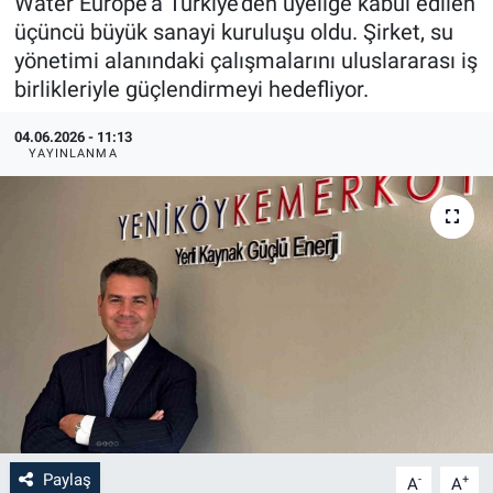
Water Europe'a Türkiye'den üyeliğe kabul edilen
üçüncü büyük sanayi kuruluşu oldu. Şirket, su
yönetimi alanındaki çalışmalarını uluslararası iş
birlikleriyle güçlendirmeyi hedefliyor.
04.06.2026 - 11:13
YAYINLANMA
Paylaş
-
+
A
A