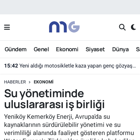
Nöbetçi Eczaneler
Hava Durumu
Gündem
Genel
Ekonomi
Siyaset
Dünya
S
İstanbul Namaz Vakitleri
15:42
Yeni aldığı motosikletle kaza yapan genç gözyaşları arasında toprağa verildi
Trafik Durumu
HABERLER
EKONOMI
Süper Lig Puan Durumu ve Fikstür
Su yönetiminde
uluslararası iş birliği
Tüm Manşetler
Yeniköy Kemerköy Enerji, Avrupa'da su
Son Dakika Haberleri
kaynaklarının sürdürülebilir yönetimi ve su
verimliliği alanında faaliyet gösteren platformu
Haber Arşivi