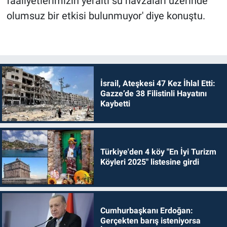
faaliyetlerimizin yeraltı su havzaları üzerinde
olumsuz bir etkisi bulunmuyor' diye konuştu.
İsrail, Ateşkesi 47 Kez İhlal Etti:
Gazze’de 38 Filistinli Hayatını
Kaybetti
Türkiye'den 4 köy "En İyi Turizm
Köyleri 2025" listesine girdi
Cumhurbaşkanı Erdoğan:
Gerçekten barış isteniyorsa