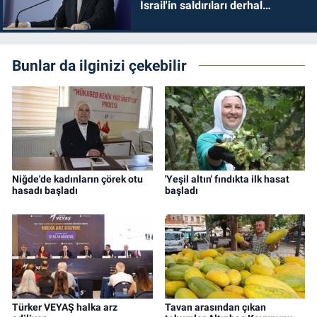
İsrail'in saldırıları derhal
durdurulmalıdır
Bunlar da ilginizi çekebilir
Niğde'de kadınların çörek otu
'Yeşil altın' fındıkta ilk hasat
hasadı başladı
başladı
Türker VEYAŞ halka arz
Tavan arasından çıkan