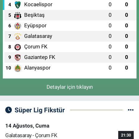
Kocaelispor
0
0
4
Beşiktaş
0
0
5
Eyüpspor
0
0
6
Galatasaray
0
0
7
Çorum FK
0
0
8
Gaziantep FK
0
0
9
Alanyaspor
0
0
10
Detaylar için tıklayın
Süper Lig Fikstür
14 Ağustos, Cuma
Galatasaray - Çorum FK
21:30