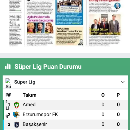
Süper Lig Puan Durumu
Süper Lig
#
Takım
O
P
Amed
0
0
1
Erzurumspor FK
0
0
2
Başakşehir
0
0
3