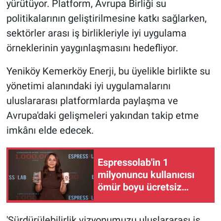
yürütüyor. Platform, Avrupa Birliği su
politikalarının geliştirilmesine katkı sağlarken,
sektörler arası iş birlikleriyle iyi uygulama
örneklerinin yaygınlaşmasını hedefliyor.
Yeniköy Kemerköy Enerji, bu üyelikle birlikte su
yönetimi alanındaki iyi uygulamalarını
uluslararası platformlarda paylaşma ve
Avrupa'daki gelişmeleri yakından takip etme
imkânı elde edecek.
Espressolab'in 1
milyonuncu kullanıcısı
ömür boyu ücretsiz
kahve hakkı kazandı
'Sürdürülebilirlik vizyonumuzu uluslararası iş