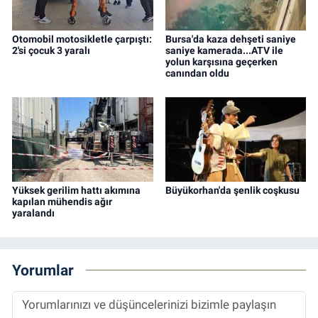
Otomobil motosikletle çarpıştı:
Bursa'da kaza dehşeti saniye
2'si çocuk 3 yaralı
saniye kamerada...ATV ile
yolun karşısına geçerken
canından oldu
Yüksek gerilim hattı akımına
Büyükorhan'da şenlik coşkusu
kapılan mühendis ağır
yaralandı
Yorumlar