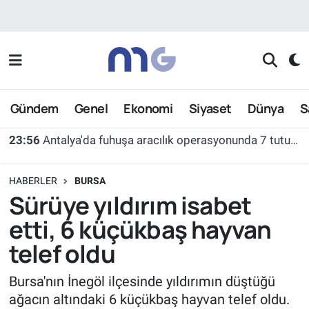
Nöbetçi Eczaneler
Hava Durumu
Gündem
Genel
Ekonomi
Siyaset
Dünya
S
İstanbul Namaz Vakitleri
23:23
Eski belediye başkanının yeğeni motosiklet kazasında hayatını kaybetti
Trafik Durumu
HABERLER
BURSA
Süper Lig Puan Durumu ve Fikstür
Sürüye yıldırım isabet
etti, 6 küçükbaş hayvan
Tüm Manşetler
telef oldu
Son Dakika Haberleri
Bursa'nın İnegöl ilçesinde yıldırımın düştüğü
ağacın altındaki 6 küçükbaş hayvan telef oldu.
Haber Arşivi