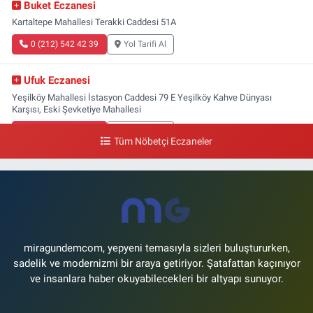
Buket Eczanesi
Kartaltepe Mahallesi Terakki Caddesi 51A
0 (212) 542 42 39
Yol Tarifi Al
Ufuk Eczanesi
Yeşilköy Mahallesi İstasyon Caddesi 79 E Yeşilköy Kahve Dünyası
Karşısı, Eski Şevketiye Mahallesi
0 (212) 663 03 25
Yol Tarifi Al
Tüm Nöbetçi Eczaneler
Nimet Eczanesi
Basınköy Mahallesi Yan Sokak 1-1 A Şenlikköy Polis Karakolu Karşısı Elit
Tıp Merkezi Yanı
0 (534) 498 40 82
Yol Tarifi Al
miragundemcom, yepyeni temasıyla sizleri buluştururken,
sadelik ve modernizmi bir araya getiriyor. Şatafattan kaçınıyor
ve insanlara haber okuyabilecekleri bir altyapı sunuyor.