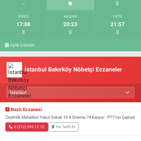
İKINDI
AKŞAM
YATSI
17:08
20:23
21:57
Aylık Vakitler
İstanbul Bakırköy Nöbetçi Eczaneler
Nazlı Eczanesi
Zeytinlik Mahallesi Yakut Sokak 10 A Sinema 74 Karşısı - PTT'nin Çaprazı
0 (212) 599 12 12
Yol Tarifi Al