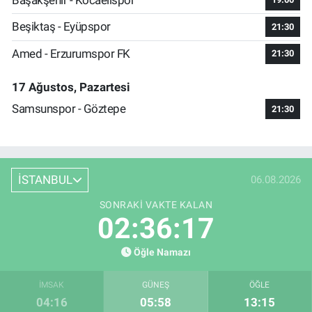
Beşiktaş - Eyüpspor
21:30
Amed - Erzurumspor FK
21:30
17 Ağustos, Pazartesi
Samsunspor - Göztepe
21:30
İSTANBUL
06.08.2026
SONRAKI VAKTE KALAN
02:36:17
Öğle Namazı
İMSAK
GÜNEŞ
ÖĞLE
04:16
05:58
13:15