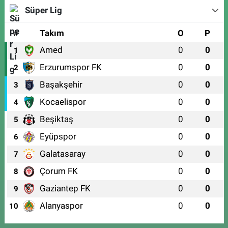
Süper Lig
#
Takım
O
P
Amed
0
0
1
Erzurumspor FK
0
0
2
Başakşehir
0
0
3
Kocaelispor
0
0
4
Beşiktaş
0
0
5
Eyüpspor
0
0
6
Galatasaray
0
0
7
Çorum FK
0
0
8
Gaziantep FK
0
0
9
Alanyaspor
0
0
10