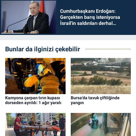
Cumhurbaşkanı Erdoğan:
Gerçekten barış isteniyorsa
İsrail'in saldırıları derhal
durdurulmalıdır
Bunlar da ilginizi çekebilir
Kamyona çarpan tırın kupası
Bursa'da tavuk çiftliğinde
dorseden ayrıldı: 1 ağır yaralı
yangın