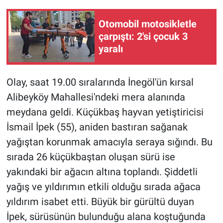
Otomobil motosikletle
çarpıştı: 2'si çocuk 3
yaralı
Olay, saat 19.00 sıralarında İnegöl'ün kırsal
Alibeyköy Mahallesi'ndeki mera alanında
meydana geldi. Küçükbaş hayvan yetiştiricisi
İsmail İpek (55), aniden bastıran sağanak
yağıştan korunmak amacıyla seraya sığındı. Bu
sırada 26 küçükbaştan oluşan sürü ise
yakındaki bir ağacın altına toplandı. Şiddetli
yağış ve yıldırımın etkili olduğu sırada ağaca
yıldırım isabet etti. Büyük bir gürültü duyan
İpek, sürüsünün bulunduğu alana koştuğunda