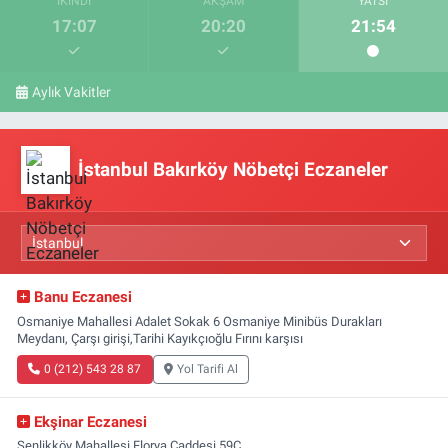
İKINDI
AKŞAM
YATSI
17:07
20:20
21:54
Aylık Vakitler
İstanbul Bakırköy Nöbetçi Eczaneler
Banu Eczanesi
Osmaniye Mahallesi Adalet Sokak 6 Osmaniye Minibüs Durakları
Meydanı, Çarşı girişi,Tarihi Kayıkçıoğlu Fırını karşısı
0 (212) 543 28 87
Yol Tarifi Al
Ekşinar Eczanesi
Şenlikköy Mahallesi Florya Caddesi 59C