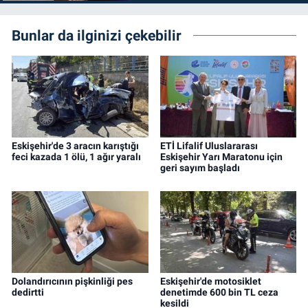
Bunlar da ilginizi çekebilir
Eskişehir'de 3 aracın karıştığı
ETİ Lifalif Uluslararası
feci kazada 1 ölü, 1 ağır yaralı
Eskişehir Yarı Maratonu için
geri sayım başladı
Dolandırıcının pişkinliği pes
Eskişehir'de motosiklet
dedirtti
denetimde 600 bin TL ceza
kesildi