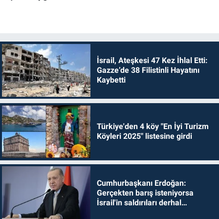
İsrail, Ateşkesi 47 Kez İhlal Etti:
Gazze’de 38 Filistinli Hayatını
Kaybetti
Türkiye'den 4 köy "En İyi Turizm
Köyleri 2025" listesine girdi
Cumhurbaşkanı Erdoğan:
Gerçekten barış isteniyorsa
İsrail'in saldırıları derhal
durdurulmalıdır