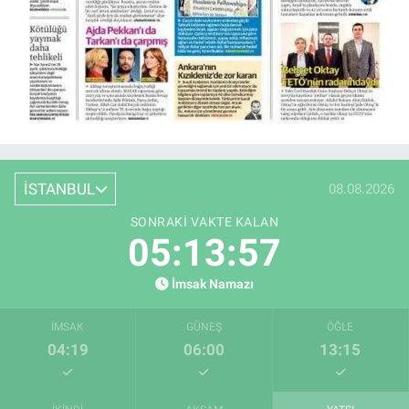
İSTANBUL
08.08.2026
SONRAKI VAKTE KALAN
05:13:56
İmsak Namazı
İMSAK
GÜNEŞ
ÖĞLE
04:19
06:00
13:15