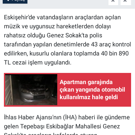
A
A
Eskişehir'de vatandaşların araçlardan açılan
müzik ve uygunsuz hareketlerden dolayı
rahatsız olduğu Genez Sokak'ta polis
tarafından yapılan denetimlerde 43 araç kontrol
edilirken, kusurlu olanlara toplamda 40 bin 890
TL cezai işlem uygulandı.
Apartman garajında
çıkan yangında otomobil
kullanılmaz hale geldi
İhlas Haber Ajansı'nın (İHA) haberi ile gündeme
gelen Tepebaşı Eskibağlar Mahallesi Genez