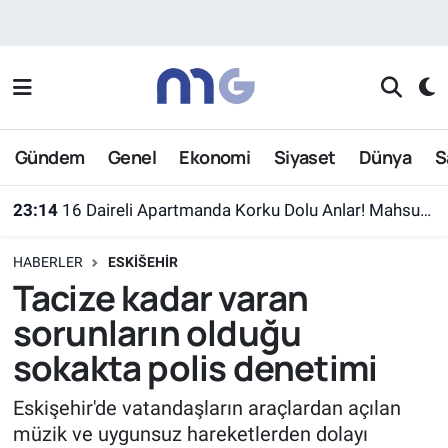
Nöbetçi Eczaneler
Hava Durumu
Gündem
Genel
Ekonomi
Siyaset
Dünya
S
İstanbul Namaz Vakitleri
23:14
16 Daireli Apartmanda Korku Dolu Anlar! Mahsur Kalanlar Kurtarıldı
Trafik Durumu
HABERLER
ESKIŠEHIR
Süper Lig Puan Durumu ve Fikstür
Tacize kadar varan
sorunların olduğu
Tüm Manşetler
sokakta polis denetimi
Son Dakika Haberleri
Eskişehir'de vatandaşların araçlardan açılan
müzik ve uygunsuz hareketlerden dolayı
Haber Arşivi