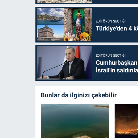
EDITÖRÜN SEÇTIĞI
Türkiye'den 4 kö
EDITÖRÜN SEÇTIĞI
Cumhurbaşkanı 
İsrail'in saldırı
Bunlar da ilginizi çekebilir