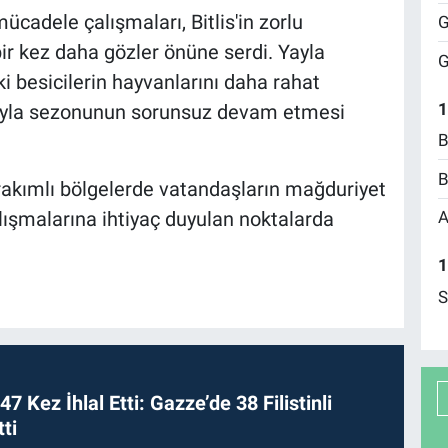
adele çalışmaları, Bitlis'in zorlu
G
 bir kez daha gözler önüne serdi. Yayla
G
i besicilerin hayvanlarını daha rahat
1
yayla sezonunun sorunsuz devam etmesi
B
B
ek rakımlı bölgelerde vatandaşların mağduriyet
A
ışmalarına ihtiyaç duyulan noktalarda
.
1
S
 47 Kez İhlal Etti: Gazze’de 38 Filistinli
ti