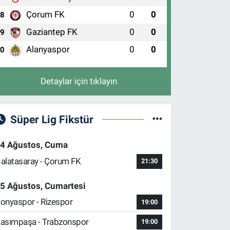
Çorum FK
0
0
8
Gaziantep FK
0
0
9
Alanyaspor
0
0
10
Detaylar için tıklayın
Süper Lig Fikstür
4 Ağustos, Cuma
alatasaray - Çorum FK
21:30
5 Ağustos, Cumartesi
onyaspor - Rizespor
19:00
asımpaşa - Trabzonspor
19:00