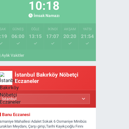
10:17
İmsak Namazı
SAK
GÜNEŞ
ÖĞLE
İKINDI
AKŞAM
YATSI
:19
06:00
13:15
17:07
20:20
21:54
Aylık Vakitler
İstanbul Bakırköy Nöbetçi
Eczaneler
Banu Eczanesi
smaniye Mahallesi Adalet Sokak 6 Osmaniye Minibüs
urakları Meydanı, Çarşı girişi,Tarihi Kayıkçıoğlu Fırını