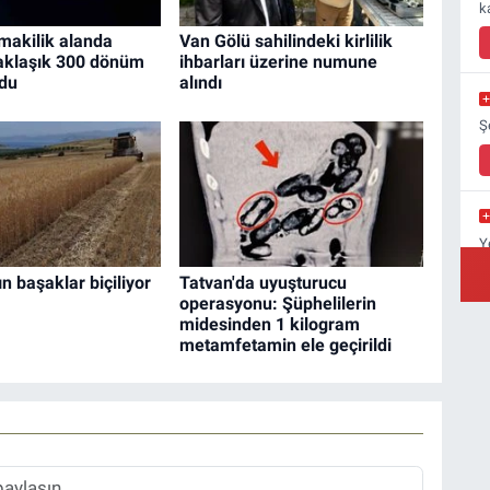
k
makilik alanda
Van Gölü sahilindeki kirlilik
Yaklaşık 300 dönüm
ihbarları üzerine numune
ldu
alındı
Ş
Y
Y
tın başaklar biçiliyor
Tatvan'da uyuşturucu
operasyonu: Şüphelilerin
midesinden 1 kilogram
metamfetamin ele geçirildi
A
C
Ç