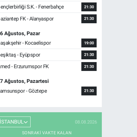
ençlerbirliği S.K. - Fenerbahçe
21:30
aziantep FK - Alanyaspor
21:30
6 Ağustos, Pazar
aşakşehir - Kocaelispor
19:00
eşiktaş - Eyüpspor
21:30
med - Erzurumspor FK
21:30
7 Ağustos, Pazartesi
amsunspor - Göztepe
21:30
İSTANBUL
08.08.2026
SONRAKI VAKTE KALAN