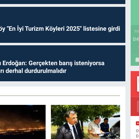
y "En İyi Turizm Köyleri 2025" listesine girdi
İM
04
Erdoğan: Gerçekten barış isteniyorsa
ları derhal durdurulmalıdır
O
D