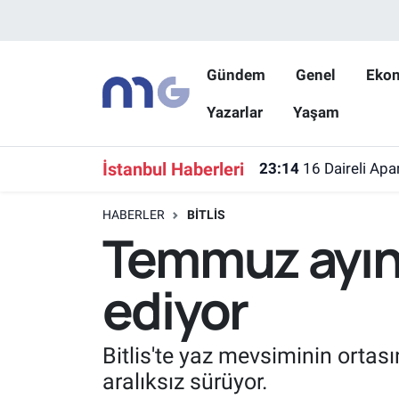
Nöbetçi Eczaneler
Gündem
Genel
Eko
Yazarlar
Yaşam
Hava Durumu
İstanbul Namaz Vakitleri
İstanbul Haberleri
23:14
16 Daireli Apa
Trafik Durumu
HABERLER
BITLIS
Temmuz ayın
Süper Lig Puan Durumu ve Fikstür
ediyor
Tüm Manşetler
Son Dakika Haberleri
Bitlis'te yaz mevsiminin orta
aralıksız sürüyor.
Haber Arşivi