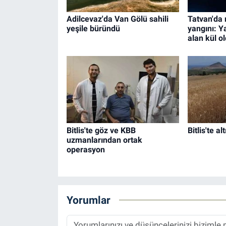
Adilcevaz'da Van Gölü sahili
Tatvan'da 
yeşile büründü
yangını: 
alan kül o
Bitlis'te göz ve KBB
Bitlis'te al
uzmanlarından ortak
operasyon
Yorumlar