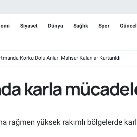
nomi
Siyaset
Dünya
Sağlık
Spor
Güncel
rtmanda Korku Dolu Anlar! Mahsur Kalanlar Kurtarıldı
da karla mücade
sına rağmen yüksek rakımlı bölgelerde kar