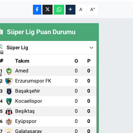
-
+
A
A
Süper Lig Puan Durumu
Süper Lig
#
Takım
O
P
Amed
0
0
1
Erzurumspor FK
0
0
2
Başakşehir
0
0
3
Kocaelispor
0
0
4
Beşiktaş
0
0
5
Eyüpspor
0
0
6
Galatasaray
0
0
7