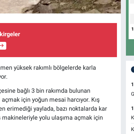
kirgeler
ğmen yüksek rakımlı bölgelerde karla
or.
1
 ilçesine bağlı 3 bin rakımda bulunan
G
a açmak için yoğun mesai harcıyor. Kış
n erimediği yaylada, bazı noktalarda kar
1
iş makineleriyle yolu ulaşıma açmak için
K
K