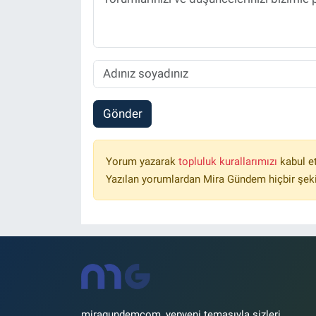
Gönder
Yorum yazarak
topluluk kurallarımızı
kabul e
Yazılan yorumlardan Mira Gündem hiçbir şek
miragundemcom, yepyeni temasıyla sizleri