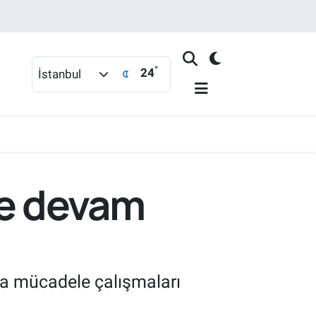
°
24
İstanbul
le devam
la mücadele çalışmaları