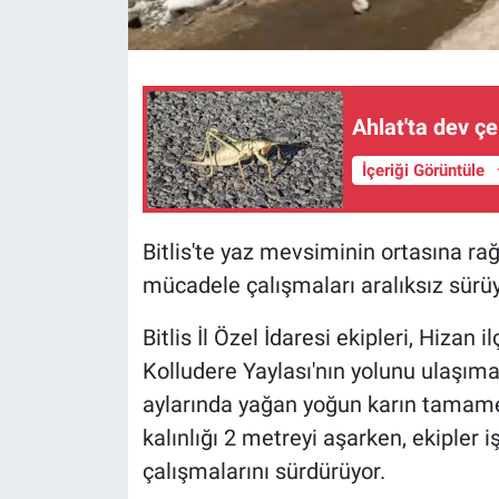
Ahlat'ta dev çe
İçeriği Görüntüle
Bitlis'te yaz mevsiminin ortasına ra
mücadele çalışmaları aralıksız sürüy
Bitlis İl Özel İdaresi ekipleri, Hizan
Kolludere Yaylası'nın yolunu ulaşım
aylarında yağan yoğun karın tamame
kalınlığı 2 metreyi aşarken, ekipler 
çalışmalarını sürdürüyor.