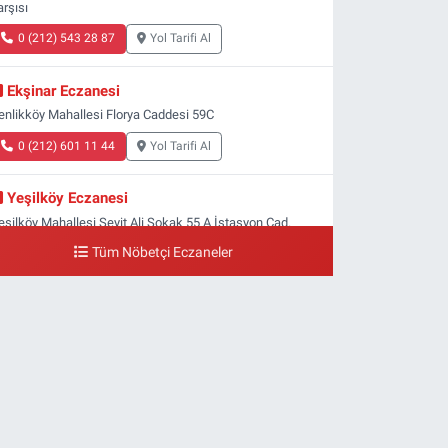
arşısı
0 (212) 543 28 87
Yol Tarifi Al
Ekşinar Eczanesi
enlikköy Mahallesi Florya Caddesi 59C
0 (212) 601 11 44
Yol Tarifi Al
Yeşilköy Eczanesi
eşilköy Mahallesi Seyit Ali Sokak 55 A İstasyon Cad.
eşilköy MADO Yan Sokağı
Tüm Nöbetçi Eczaneler
0 (212) 571 71 77
Yol Tarifi Al
Lale Eczanesi
taköy 3-4-11. Kısım Mahallesi Dr. Remzi Kazancıgil
addesi Ataköy 4.Kısım Çarşısı No:12 Ataköy 4.Kısım
arşısı
0 (212) 559 99 99
Yol Tarifi Al