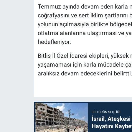
Temmuz ayında devam eden karla müc
coğrafyasını ve sert iklim şartlarını
yolunun açılmasıyla birlikte bölgedek
otlatma alanlarına ulaştırması ve 
hedefleniyor.
Bitlis İl Özel İdaresi ekipleri, yüks
yaşamaması için karla mücadele çal
aralıksız devam edeceklerini belirtti
EDITÖRÜN SEÇTIĞI
İsrail, Ateşkesi
Hayatını Kaybet