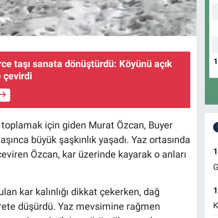
erce taşı sanata dönüştürdü: Köyünü açık
 çevirdi
 toplamak için giden Murat Özcan, Buyer
aşınca büyük şaşkınlık yaşadı. Yaz ortasında
1
 çeviren Özcan, kar üzerinde kayarak o anları
G
1
lan kar kalınlığı dikkat çekerken, dağ
K
ayrete düşürdü. Yaz mevsimine rağmen