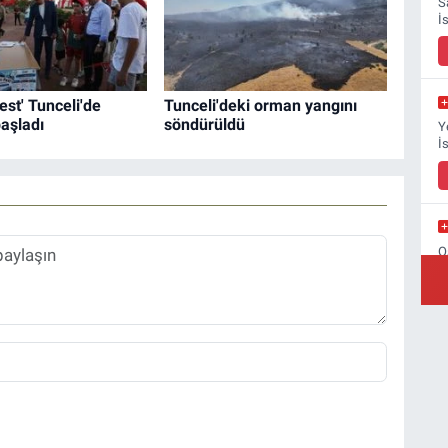
S
İ
st' Tunceli'de
Tunceli'deki orman yangını
aşladı
söndürüldü
Y
İ
O
B
Ş
B