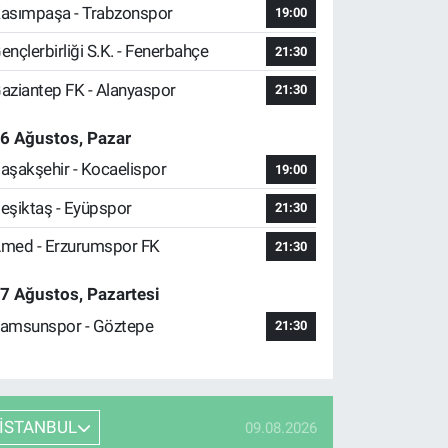
asımpaşa - Trabzonspor
19:00
ençlerbirliği S.K. - Fenerbahçe
21:30
aziantep FK - Alanyaspor
21:30
6 Ağustos, Pazar
aşakşehir - Kocaelispor
19:00
eşiktaş - Eyüpspor
21:30
med - Erzurumspor FK
21:30
7 Ağustos, Pazartesi
amsunspor - Göztepe
21:30
İSTANBUL
09.08.2026