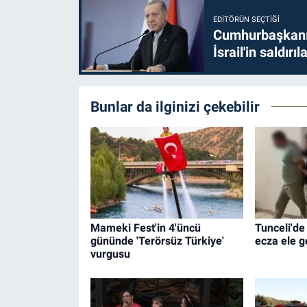
EDITÖRÜN SEÇTIĞI
Cumhurbaşkanı 
İsrail'in saldırı
Bunlar da ilginizi çekebilir
Mameki Fest'in 4'üncü
Tunceli'de
gününde 'Terörsüz Türkiye'
ecza ele ge
vurgusu