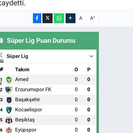
aydetti.
-
+
A
A
Süper Lig Puan Durumu
Süper Lig
#
Takım
O
P
Amed
0
0
1
Erzurumspor FK
0
0
2
Başakşehir
0
0
3
Kocaelispor
0
0
4
Beşiktaş
0
0
5
Eyüpspor
0
0
6