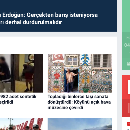
Erdoğan: Gerçekten barış isteniyorsa
ları derhal durdurulmalıdır
İM
04
 982 adet sentetik
Topladığı binlerce taşı sanata
çirildi
dönüştürdü: Köyünü açık hava
müzesine çevirdi