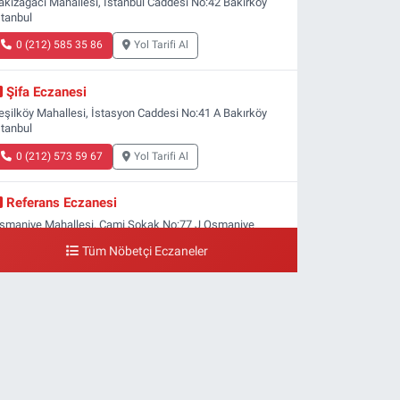
akızağacı Mahallesi, İstanbul Caddesi No:42 Bakırköy
stanbul
0 (212) 585 35 86
Yol Tarifi Al
Şifa Eczanesi
eşilköy Mahallesi, İstasyon Caddesi No:41 A Bakırköy
stanbul
0 (212) 573 59 67
Yol Tarifi Al
Referans Eczanesi
smaniye Mahallesi, Cami Sokak No:77 J Osmaniye
akırköy İstanbul
Tüm Nöbetçi Eczaneler
0 (212) 809 28 56
Yol Tarifi Al
Bayraktar Eczanesi
enlikköy Mahallesi, Harman Sokak No:43 4B Florya
akırköy İstanbul
0 (212) 573 11 12
Yol Tarifi Al