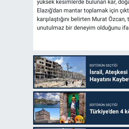
yüksek kesimlerde bulunan kar, doğa
Elazığ'dan mantar toplamak için çık
karşılaştığını belirten Murat Özcan
unutulmaz bir deneyim olduğunu ifad
EDITÖRÜN SEÇTIĞI
İsrail, Ateşkesi
Hayatını Kaybet
EDITÖRÜN SEÇTIĞI
Türkiye'den 4 kö