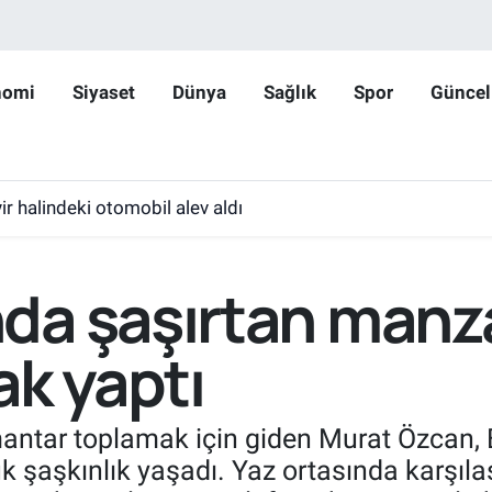
nomi
Siyaset
Dünya
Sağlık
Spor
Güncel
r halindeki otomobil alev aldı
da şaşırtan manza
ak yaptı
 mantar toplamak için giden Murat Özcan
k şaşkınlık yaşadı. Yaz ortasında karşılaş