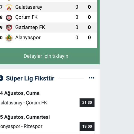
Galatasaray
0
0
7
Çorum FK
0
0
8
Gaziantep FK
0
0
9
Alanyaspor
0
0
10
Detaylar için tıklayın
Süper Lig Fikstür
4 Ağustos, Cuma
alatasaray - Çorum FK
21:30
5 Ağustos, Cumartesi
onyaspor - Rizespor
19:00