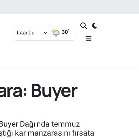
°
30
İstanbul
ra: Buyer
, Buyer Dağı'nda temmuz
tığı kar manzarasını fırsata