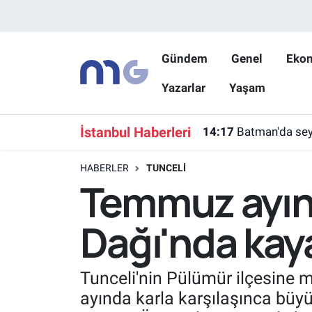
Nöbetçi Eczaneler
Gündem
Genel
Eko
Yazarlar
Yaşam
Hava Durumu
İstanbul Namaz Vakitleri
İstanbul Haberleri
14:17
Batman'da seyi
Trafik Durumu
HABERLER
TUNCELI
Temmuz ayın
Süper Lig Puan Durumu ve Fikstür
Dağı'nda kay
Tüm Manşetler
Son Dakika Haberleri
Tunceli'nin Pülümür ilçesine
ayında karla karşılaşınca büyü
Haber Arşivi