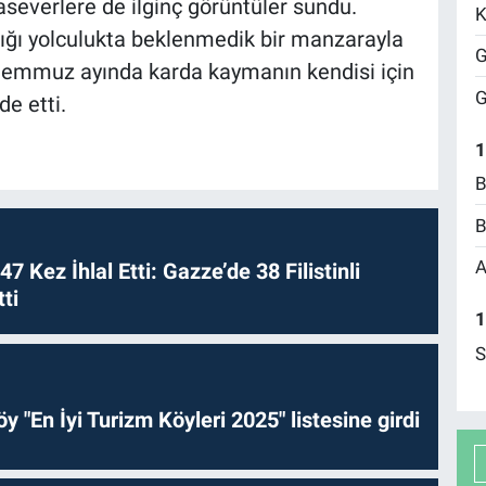
severlere de ilginç görüntüler sundu.
K
tığı yolculukta beklenmedik bir manzarayla
G
, temmuz ayında karda kaymanın kendisi için
G
e etti.
1
B
B
A
 47 Kez İhlal Etti: Gazze’de 38 Filistinli
ti
1
S
y "En İyi Turizm Köyleri 2025" listesine girdi