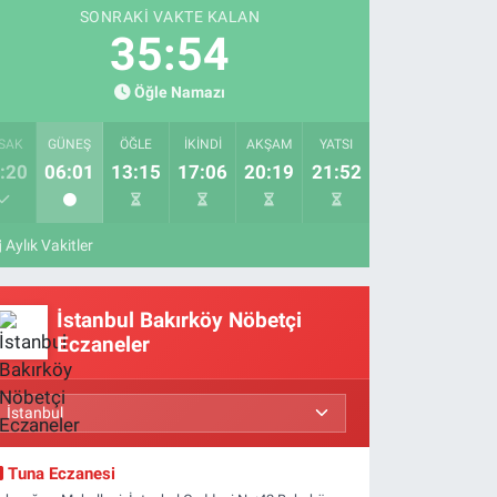
SONRAKI VAKTE KALAN
35:53
Öğle Namazı
SAK
GÜNEŞ
ÖĞLE
İKINDI
AKŞAM
YATSI
:20
06:01
13:15
17:06
20:19
21:52
Aylık Vakitler
İstanbul Bakırköy Nöbetçi
Eczaneler
Tuna Eczanesi