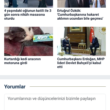
4 yaşındaki oğlunun katili ile 3
Ertuğrul Özkök:
gün sonra nikâh masasına
'Cumhurbaşkanına hakaret
oturdu
aklımın ucundan bile geçmez'
Kurtardığı kedi aracının
Cumhurbaşkanı Erdoğan, MHP
motoruna girdi
lideri Devlet Bahçeli'yi kabul
etti
Yorumlar