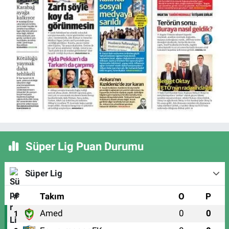
Süper Lig Puan Durumu
Süper Lig
#
Takım
O
P
Amed
0
0
1