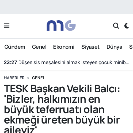
Nöbetçi Eczaneler
Hava Durumu
Gündem
Genel
Ekonomi
Siyaset
Dünya
S
İstanbul Namaz Vakitleri
23:27
Düşen sis meşalesini almak isteyen çocuk minibüsün altında kaldı
Trafik Durumu
HABERLER
GENEL
Süper Lig Puan Durumu ve Fikstür
TESK Başkan Vekili Balcı:
'Bizler, halkımızın en
Tüm Manşetler
büyük teferruatı olan
Son Dakika Haberleri
ekmeği üreten büyük bir
aileyiz'
Haber Arşivi