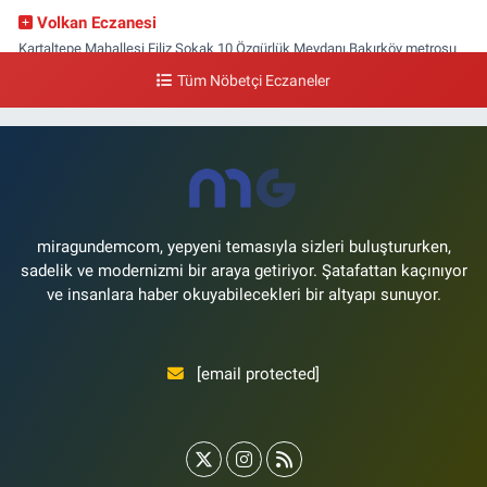
Volkan Eczanesi
Kartaltepe Mahallesi Filiz Sokak 10 Özgürlük Meydanı,Bakırköy metrosu
çıkışı,Kız meslek lisesi sokağı aşağısı
Tüm Nöbetçi Eczaneler
0 (533) 496 36 65
Yol Tarifi Al
Yeni Hayat Eczanesi
Yeşilköy Mahallesi Doğruyol Sokak 7 A Dürümcü Baba'nın Bir Alt
Sokağı,Bitez Dondurmacısının Sokağı
0 (212) 663 11 97
Yol Tarifi Al
miragundemcom, yepyeni temasıyla sizleri buluştururken,
sadelik ve modernizmi bir araya getiriyor. Şatafattan kaçınıyor
ve insanlara haber okuyabilecekleri bir altyapı sunuyor.
[email protected]