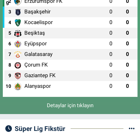
Erzurumspor FK
0
0
2
Başakşehir
0
0
3
Kocaelispor
0
0
4
Beşiktaş
0
0
5
Eyüpspor
0
0
6
Galatasaray
0
0
7
Çorum FK
0
0
8
Gaziantep FK
0
0
9
Alanyaspor
0
0
10
Detaylar için tıklayın
Süper Lig Fikstür