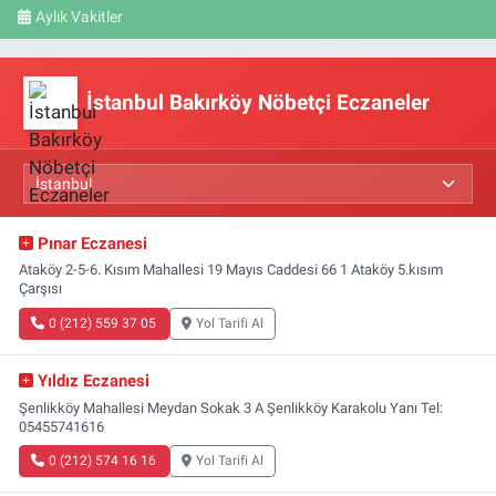
Aylık Vakitler
İstanbul Bakırköy Nöbetçi Eczaneler
Pınar Eczanesi
Ataköy 2-5-6. Kısım Mahallesi 19 Mayıs Caddesi 66 1 Ataköy 5.kısım
Çarşısı
0 (212) 559 37 05
Yol Tarifi Al
Yıldız Eczanesi
Şenlikköy Mahallesi Meydan Sokak 3 A Şenlikköy Karakolu Yanı Tel:
05455741616
0 (212) 574 16 16
Yol Tarifi Al