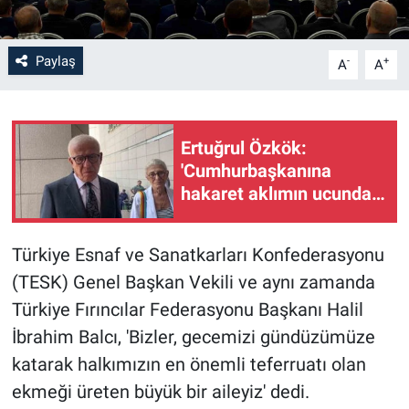
Paylaş
-
+
A
A
Ertuğrul Özkök:
'Cumhurbaşkanına
hakaret aklımın ucundan
bile geçmez'
Türkiye Esnaf ve Sanatkarları Konfederasyonu
(TESK) Genel Başkan Vekili ve aynı zamanda
Türkiye Fırıncılar Federasyonu Başkanı Halil
İbrahim Balcı, 'Bizler, gecemizi gündüzümüze
katarak halkımızın en önemli teferruatı olan
ekmeği üreten büyük bir aileyiz' dedi.