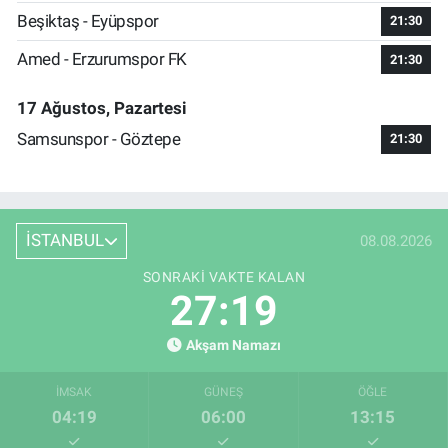
Beşiktaş - Eyüpspor
21:30
Amed - Erzurumspor FK
21:30
17 Ağustos, Pazartesi
Samsunspor - Göztepe
21:30
İSTANBUL
08.08.2026
SONRAKI VAKTE KALAN
27:19
Akşam Namazı
İMSAK
GÜNEŞ
ÖĞLE
04:19
06:00
13:15