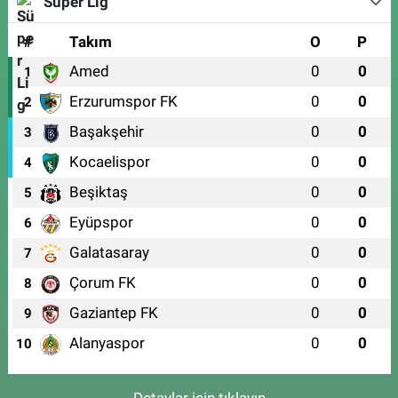
Süper Lig
#
Takım
O
P
Amed
0
0
1
Erzurumspor FK
0
0
2
Başakşehir
0
0
3
Kocaelispor
0
0
4
Beşiktaş
0
0
5
Eyüpspor
0
0
6
Galatasaray
0
0
7
Çorum FK
0
0
8
Gaziantep FK
0
0
9
Alanyaspor
0
0
10