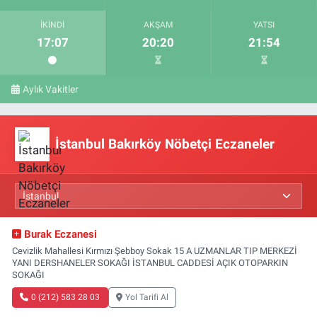
İKINDI
AKŞAM
YATSI
17:07
20:20
21:54
Aylık Vakitler
İstanbul Bakırköy Nöbetçi Eczaneler
Burak Eczanesi
Cevizlik Mahallesi Kırmızı Şebboy Sokak 15 A UZMANLAR TIP MERKEZİ
YANI DERSHANELER SOKAĞI İSTANBUL CADDESİ AÇIK OTOPARKIN
SOKAĞI
0 (212) 583 28 03
Yol Tarifi Al