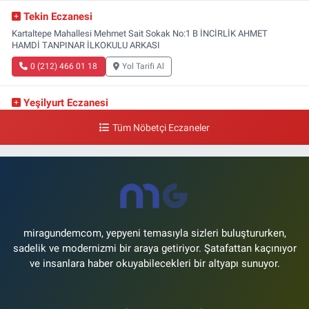
Tekin Eczanesi
Kartaltepe Mahallesi Mehmet Sait Sokak No:1 B İNCİRLİK AHMET
HAMDİ TANPINAR İLKOKULU ARKASI
0 (212) 466 01 18
Yol Tarifi Al
Yeşilyurt Eczanesi
Yeşilyurt Mahallesi Sipahioğlu Caddesi 13 B
Tüm Nöbetçi Eczaneler
0 (212) 573 15 20
Yol Tarifi Al
Akvaryum Eczanesi
Şenlikköy Mahallesi Eski Halkalı Caddesi 33 Akvaryum Yanı Akua Florya
AVMm Zemin Kat
0 (212) 574 24 20
Yol Tarifi Al
miragundemcom, yepyeni temasıyla sizleri buluştururken,
sadelik ve modernizmi bir araya getiriyor. Şatafattan kaçınıyor
ve insanlara haber okuyabilecekleri bir altyapı sunuyor.