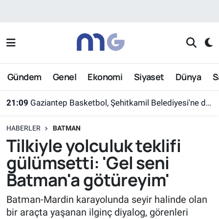
Nöbetçi Eczaneler
Hava Durumu
Gündem
Genel
Ekonomi
Siyaset
Dünya
S
İstanbul Namaz Vakitleri
21:09
Gaziantep Basketbol, Şehitkamil Belediyesi'ne devredildi
Trafik Durumu
HABERLER
BATMAN
Süper Lig Puan Durumu ve Fikstür
Tilkiyle yolculuk teklifi
gülümsetti: 'Gel seni
Tüm Manşetler
Batman'a götüreyim'
Son Dakika Haberleri
Batman-Mardin karayolunda seyir halinde olan
bir araçta yaşanan ilginç diyalog, görenleri
Haber Arşivi