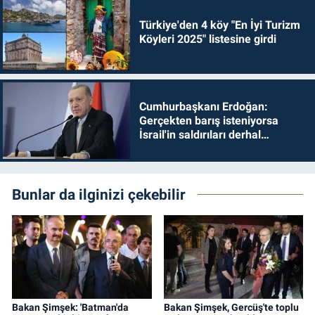
Türkiye'den 4 köy "En İyi Turizm
Köyleri 2025" listesine girdi
Cumhurbaşkanı Erdoğan:
Gerçekten barış isteniyorsa
İsrail'in saldırıları derhal
durdurulmalıdır
Bunlar da ilginizi çekebilir
Bakan Şimşek: 'Batman'da
Bakan Şimşek, Gercüş'te toplu