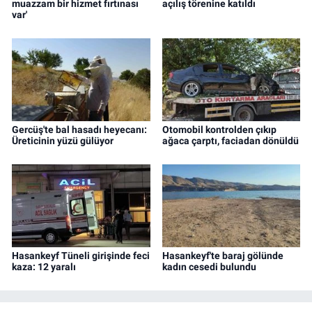
muazzam bir hizmet fırtınası
açılış törenine katıldı
var'
Gercüş'te bal hasadı heyecanı:
Otomobil kontrolden çıkıp
Üreticinin yüzü gülüyor
ağaca çarptı, faciadan dönüldü
Hasankeyf Tüneli girişinde feci
Hasankeyf'te baraj gölünde
kaza: 12 yaralı
kadın cesedi bulundu