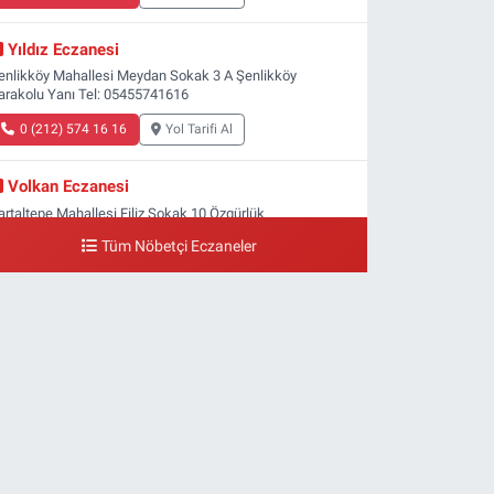
Yıldız Eczanesi
enlikköy Mahallesi Meydan Sokak 3 A Şenlikköy
arakolu Yanı Tel: 05455741616
0 (212) 574 16 16
Yol Tarifi Al
Volkan Eczanesi
artaltepe Mahallesi Filiz Sokak 10 Özgürlük
eydanı,Bakırköy metrosu çıkışı,Kız meslek lisesi sokağı
Tüm Nöbetçi Eczaneler
şağısı
0 (533) 496 36 65
Yol Tarifi Al
Yeni Hayat Eczanesi
eşilköy Mahallesi Doğruyol Sokak 7 A Dürümcü Baba'nın
ir Alt Sokağı,Bitez Dondurmacısının Sokağı
0 (212) 663 11 97
Yol Tarifi Al