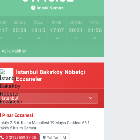
İmsak Namazı
SAK
GÜNEŞ
ÖĞLE
İKINDI
AKŞAM
YATSI
:17
05:59
13:15
17:07
20:21
21:56
Aylık Vakitler
İstanbul Bakırköy Nöbetçi
Eczaneler
Pınar Eczanesi
taköy 2-5-6. Kısım Mahallesi 19 Mayıs Caddesi 66 1
taköy 5.kısım Çarşısı
0 (212) 559 37 05
Yol Tarifi Al