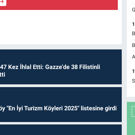
G
1
B
B
A
 47 Kez İhlal Etti: Gazze’de 38 Filistinli
1
ti
S
y "En İyi Turizm Köyleri 2025" listesine girdi