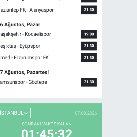
aziantep FK - Alanyaspor
21:30
6 Ağustos, Pazar
aşakşehir - Kocaelispor
19:00
eşiktaş - Eyüpspor
21:30
med - Erzurumspor FK
21:30
7 Ağustos, Pazartesi
amsunspor - Göztepe
21:30
İSTANBUL
07.08.2026
SONRAKI VAKTE KALAN
01:45:31