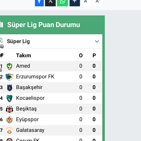
A
A
Süper Lig Puan Durumu
Süper Lig
#
Takım
O
P
Amed
0
0
1
Erzurumspor FK
0
0
2
Başakşehir
0
0
3
Kocaelispor
0
0
4
Beşiktaş
0
0
5
Eyüpspor
0
0
6
Galatasaray
0
0
7
Çorum FK
0
0