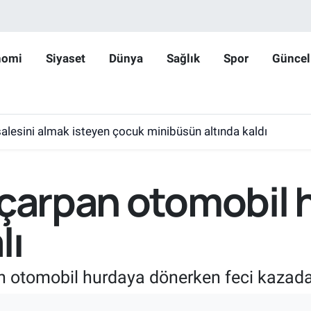
nomi
Siyaset
Dünya
Sağlık
Spor
Güncel
lesini almak isteyen çocuk minibüsün altında kaldı
 çarpan otomobil 
lı
n otomobil hurdaya dönerken feci kazada 