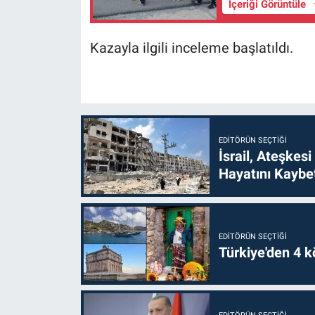
İçeriği Görüntüle
Kazayla ilgili inceleme başlatıldı.
EDITÖRÜN SEÇTIĞI
İsrail, Ateşkesi
Hayatını Kaybet
EDITÖRÜN SEÇTIĞI
Türkiye'den 4 kö