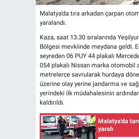
Malatya'da tıra arkadan çarpan otom
yaralandı.
Kaza, saat 13.30 sıralarında Yeşilyu
Bölgesi mevkiinde meydana geldi. Ed
seyreden 06 PUY 44 plakalı Mercedes
054 plakalı Nissan marka otomobil a
metrelerce savrularak hurdaya döner
üzerine olay yerine jandarma ve sağlı
yerindeki ilk müdahalesinin ardında
kaldırıldı.
Malatya'da tarı
yaralı