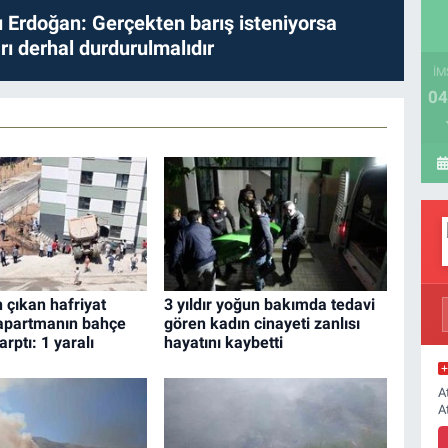
Erdoğan: Gerçekten barış isteniyorsa
ları derhal durdurulmalıdır
İM
04
 çıkan hafriyat
3 yıldır yoğun bakımda tedavi
partmanın bahçe
gören kadın cinayeti zanlısı
rptı: 1 yaralı
hayatını kaybetti
A
A