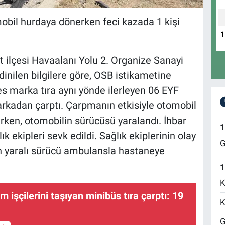
obil hurdaya dönerken feci kazada 1 kişi
rt ilçesi Havaalanı Yolu 2. Organize Sanayi
inilen bilgilere göre, OSB istikametine
 marka tıra aynı yönde ilerleyen 06 EYF
rkadan çarptı. Çarpmanın etkisiyle otomobil
ken, otomobilin sürücüsü yaralandı. İhbar
1
k ekipleri sevk edildi. Sağlık ekiplerinin olay
G
n yaralı sürücü ambulansla hastaneye
1
K
m işçilerini taşıyan minibüs tıra çarptı: 19
K
G