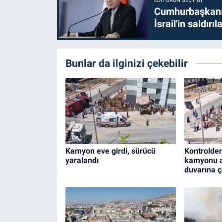
EDITÖRÜN SEÇTIĞI
Cumhurbaşkanı 
İsrail'in saldırı
Bunlar da ilginizi çekebilir
Kamyon eve girdi, sürücü
Kontrolden
yaralandı
kamyonu a
duvarına ça