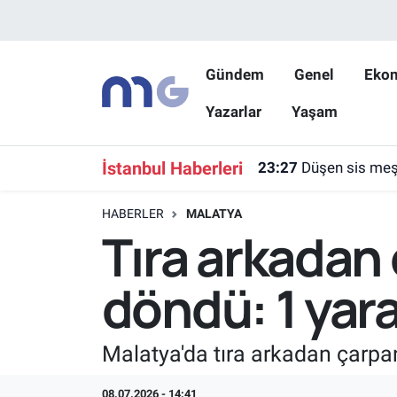
Nöbetçi Eczaneler
Gündem
Genel
Eko
Yazarlar
Yaşam
Hava Durumu
İstanbul Namaz Vakitleri
İstanbul Haberleri
23:27
Düşen sis meşa
Trafik Durumu
HABERLER
MALATYA
Tıra arkadan
Süper Lig Puan Durumu ve Fikstür
döndü: 1 yara
Tüm Manşetler
Son Dakika Haberleri
Malatya'da tıra arkadan çarpa
Haber Arşivi
08.07.2026 - 14:41