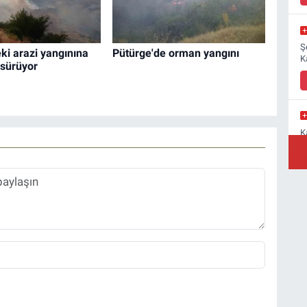
Ş
ki arazi yangınına
Pütürge'de orman yangını
K
sürüyor
K
M
a
Y
B