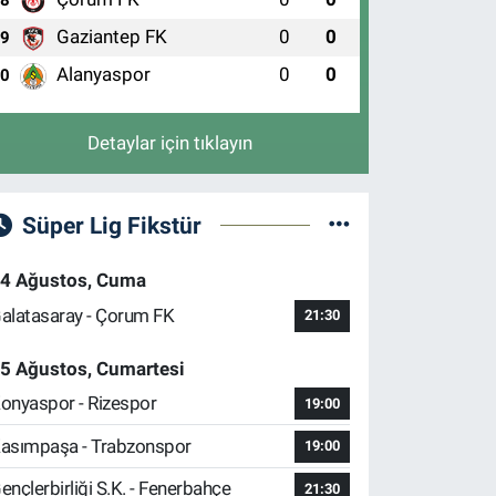
8
Gaziantep FK
0
0
9
Alanyaspor
0
0
10
Detaylar için tıklayın
Süper Lig Fikstür
4 Ağustos, Cuma
alatasaray - Çorum FK
21:30
5 Ağustos, Cumartesi
onyaspor - Rizespor
19:00
asımpaşa - Trabzonspor
19:00
ençlerbirliği S.K. - Fenerbahçe
21:30