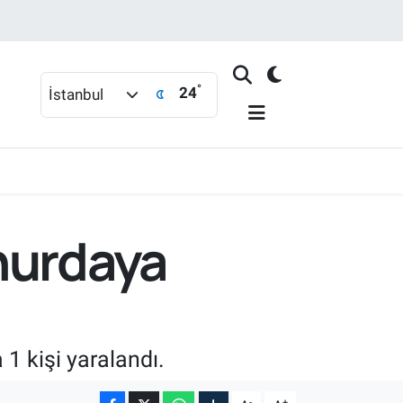
°
24
İstanbul
hurdaya
1 kişi yaralandı.
-
+