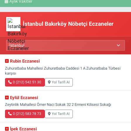
Aylık Vakitler
İstanbul Bakırköy Nöbetçi Eczaneler
Rubin Eczanesi
Zuhuratbaba Mahallesi Zuhuratbaba Caddesi 1 A Zuhuratbaba Türbesi
karşısı
0 (212) 542 51 30
Yol Tarifi Al
Eylül Eczanesi
Zeytinlik Mahallesi Ömer Naci Sokak 32 2 Ermeni Kilisesi Sokağı
0 (212) 583 78 73
Yol Tarifi Al
İpek Eczanesi