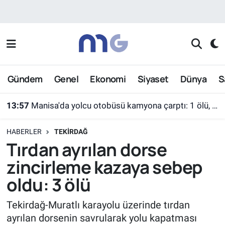
Nöbetçi Eczaneler
Hava Durumu
Gündem
Genel
Ekonomi
Siyaset
Dünya
S
İstanbul Namaz Vakitleri
13:57
Manisa'da yolcu otobüsü kamyona çarptı: 1 ölü, 7 yaralı
Trafik Durumu
HABERLER
TEKIRDAĞ
Süper Lig Puan Durumu ve Fikstür
Tırdan ayrılan dorse
zincirleme kazaya sebep
Tüm Manşetler
oldu: 3 ölü
Son Dakika Haberleri
Tekirdağ-Muratlı karayolu üzerinde tırdan
ayrılan dorsenin savrularak yolu kapatması
Haber Arşivi