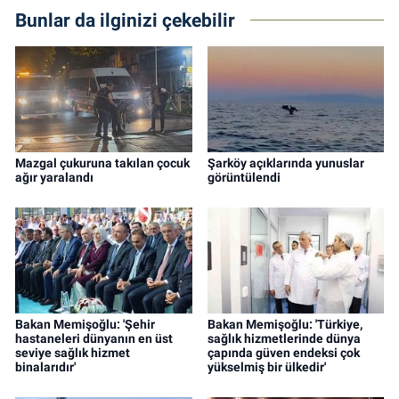
Bunlar da ilginizi çekebilir
Mazgal çukuruna takılan çocuk
Şarköy açıklarında yunuslar
ağır yaralandı
görüntülendi
Bakan Memişoğlu: 'Şehir
Bakan Memişoğlu: 'Türkiye,
hastaneleri dünyanın en üst
sağlık hizmetlerinde dünya
seviye sağlık hizmet
çapında güven endeksi çok
binalarıdır'
yükselmiş bir ülkedir'