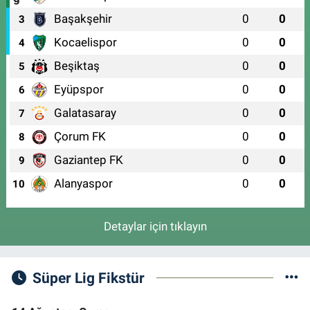
Başakşehir
0
0
3
Kocaelispor
0
0
4
Beşiktaş
0
0
5
Eyüpspor
0
0
6
Galatasaray
0
0
7
Çorum FK
0
0
8
Gaziantep FK
0
0
9
Alanyaspor
0
0
10
Detaylar için tıklayın
Süper Lig Fikstür