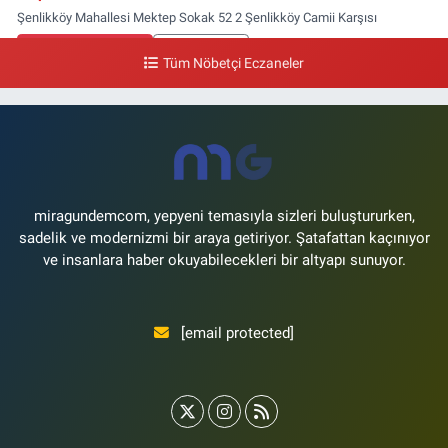
Şenlikköy Mahallesi Mektep Sokak 52 2 Şenlikköy Camii Karşısı
0 (212) 662 46 37
Yol Tarifi Al
Tüm Nöbetçi Eczaneler
Gün Eczanesi
Yeşilyurt Mahallesi Ekin Sokak 21B Yeşilyurt Onur Market Karşısı
0 (212) 573 70 76
Yol Tarifi Al
miragundemcom, yepyeni temasıyla sizleri buluştururken,
sadelik ve modernizmi bir araya getiriyor. Şatafattan kaçınıyor
ve insanlara haber okuyabilecekleri bir altyapı sunuyor.
[email protected]