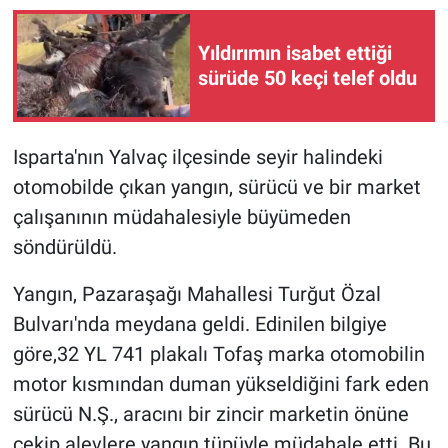
Yıldırımın isabet ettiği
sürüde 50 keçi telef oldu
Isparta'nın Yalvaç ilçesinde seyir halindeki
otomobilde çıkan yangın, sürücü ve bir market
çalışanının müdahalesiyle büyümeden
söndürüldü.
Yangın, Pazaraşağı Mahallesi Turğut Özal
Bulvarı'nda meydana geldi. Edinilen bilgiye
göre,32 YL 741 plakalı Tofaş marka otomobilin
motor kısmından duman yükseldiğini fark eden
sürücü N.Ş., aracını bir zincir marketin önüne
çekip alevlere yangın tüpüyle müdahale etti. Bu