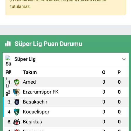
tutulamaz.
Süper Lig Puan Durumu
Süper Lig
#
Takım
O
P
Amed
0
0
1
Erzurumspor FK
0
0
2
Başakşehir
0
0
3
Kocaelispor
0
0
4
Beşiktaş
0
0
5