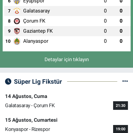
Eyüpspor
0
0
6
Galatasaray
0
0
7
Çorum FK
0
0
8
Gaziantep FK
0
0
9
Alanyaspor
0
0
10
Detaylar için tıklayın
Süper Lig Fikstür
14 Ağustos, Cuma
Galatasaray - Çorum FK
21:30
15 Ağustos, Cumartesi
Konyaspor - Rizespor
19:00