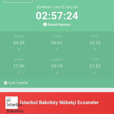
SONRAKI VAKTE KALAN
02:57:23
İmsak Namazı
İMSAK
GÜNEŞ
ÖĞLE
04:20
06:01
13:15
İKINDI
AKŞAM
YATSI
17:06
20:19
21:52
Aylık Vakitler
İstanbul Bakırköy Nöbetçi Eczaneler