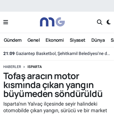
Nöbetçi Eczaneler
Hava Durumu
Gündem
Genel
Ekonomi
Siyaset
Dünya
S
İstanbul Namaz Vakitleri
21:09
Gaziantep Basketbol, Şehitkamil Belediyesi'ne devredildi
Trafik Durumu
HABERLER
ISPARTA
Süper Lig Puan Durumu ve Fikstür
Tofaş aracın motor
kısmında çıkan yangın
Tüm Manşetler
büyümeden söndürüldü
Son Dakika Haberleri
Isparta'nın Yalvaç ilçesinde seyir halindeki
otomobilde çıkan yangın, sürücü ve bir market
Haber Arşivi