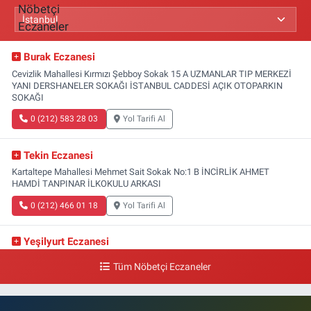
Burak Eczanesi
Cevizlik Mahallesi Kırmızı Şebboy Sokak 15 A UZMANLAR TIP MERKEZİ
YANI DERSHANELER SOKAĞI İSTANBUL CADDESİ AÇIK OTOPARKIN
SOKAĞI
0 (212) 583 28 03
Yol Tarifi Al
Tekin Eczanesi
Kartaltepe Mahallesi Mehmet Sait Sokak No:1 B İNCİRLİK AHMET
HAMDİ TANPINAR İLKOKULU ARKASI
0 (212) 466 01 18
Yol Tarifi Al
Yeşilyurt Eczanesi
Yeşilyurt Mahallesi Sipahioğlu Caddesi 13 B
Tüm Nöbetçi Eczaneler
0 (212) 573 15 20
Yol Tarifi Al