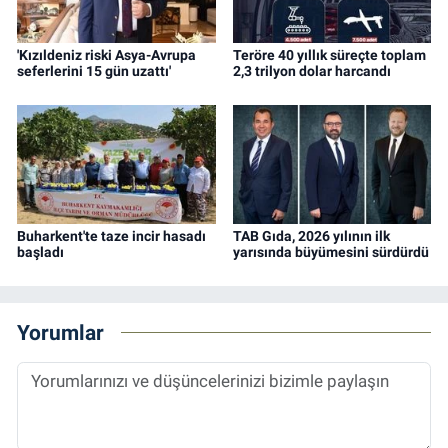
'Kızıldeniz riski Asya-Avrupa
Teröre 40 yıllık süreçte toplam
seferlerini 15 gün uzattı'
2,3 trilyon dolar harcandı
Buharkent'te taze incir hasadı
TAB Gıda, 2026 yılının ilk
başladı
yarısında büyümesini sürdürdü
Yorumlar