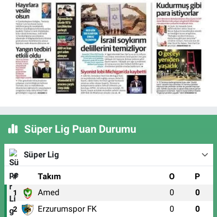
Süper Lig Puan Durumu
Süper Lig
#
Takım
O
P
Amed
0
0
1
Erzurumspor FK
0
0
2