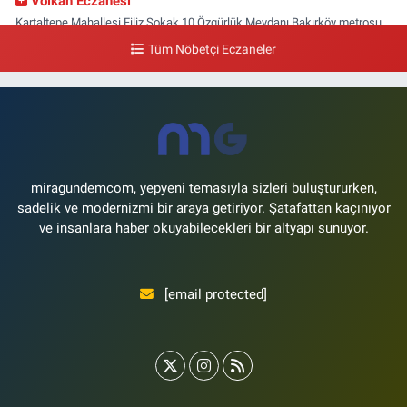
Volkan Eczanesi
Kartaltepe Mahallesi Filiz Sokak 10 Özgürlük Meydanı,Bakırköy metrosu
çıkışı,Kız meslek lisesi sokağı aşağısı
Tüm Nöbetçi Eczaneler
0 (533) 496 36 65
Yol Tarifi Al
Yeni Hayat Eczanesi
Yeşilköy Mahallesi Doğruyol Sokak 7 A Dürümcü Baba'nın Bir Alt
Sokağı,Bitez Dondurmacısının Sokağı
0 (212) 663 11 97
Yol Tarifi Al
miragundemcom, yepyeni temasıyla sizleri buluştururken,
sadelik ve modernizmi bir araya getiriyor. Şatafattan kaçınıyor
ve insanlara haber okuyabilecekleri bir altyapı sunuyor.
[email protected]