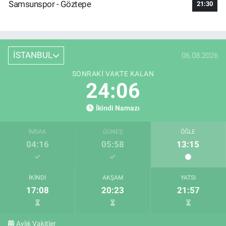
Samsunspor - Göztepe
21:30
İSTANBUL
06.08.2026
SONRAKI VAKTE KALAN
24:05
İkindi Namazı
İMSAK
GÜNEŞ
ÖĞLE
04:16
05:58
13:15
İKINDI
AKŞAM
YATSI
17:08
20:23
21:57
Aylık Vakitler