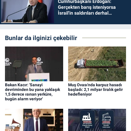
Cumhurbaşkanı Erdoğan:
Gerçekten barış isteniyorsa
İsrail'in saldırıları derhal
durdurulmalıdır
Bunlar da ilginizi çekebilir
Bakan Kacır: 'Sanayi
Muş Ovası'nda karpuz hasadı
devriminden bu yana yaklaşık
başladı: 2,1 milyar liralık gelir
1,5 derece ısınan yerküre,
hedefleniyor
bugün alarm veriyor'