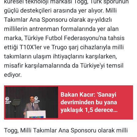
küresel teknoloji markası Togg, Türk sporunun
güçlü destekçileri arasında yer alıyor. Milli
Takımlar Ana Sponsoru olarak ay-yıldızlı
millilerin antrenman formalarında yer alan
marka, Türkiye Futbol Federasyonu'na tahsis
ettiği T10X'ler ve Trugo şarj cihazlarıyla milli
takımların ulaşım ihtiyaçlarını karşılarken,
misafir karşılamalarında da Türkiye'yi temsil
ediyor.
Bakan Kacır: 'Sanayi
devriminden bu yana
yaklaşık 1,5 derece
ısınan yerküre, bugün
alarm veriyor'
Togg, Milli Takımlar Ana Sponsoru olarak milli