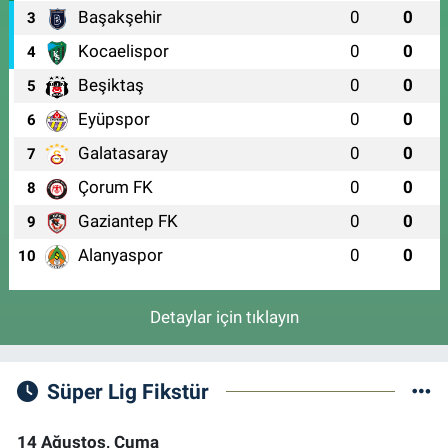
Başakşehir
0
0
3
Kocaelispor
0
0
4
Beşiktaş
0
0
5
Eyüpspor
0
0
6
Galatasaray
0
0
7
Çorum FK
0
0
8
Gaziantep FK
0
0
9
Alanyaspor
0
0
10
Detaylar için tıklayın
Süper Lig Fikstür
14 Ağustos, Cuma