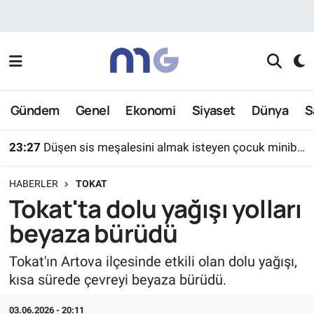
Nöbetçi Eczaneler
Hava Durumu
Gündem
Genel
Ekonomi
Siyaset
Dünya
S
İstanbul Namaz Vakitleri
23:27
Düşen sis meşalesini almak isteyen çocuk minibüsün altında kaldı
Trafik Durumu
HABERLER
TOKAT
Süper Lig Puan Durumu ve Fikstür
Tokat'ta dolu yağışı yolları
beyaza bürüdü
Tüm Manşetler
Tokat'ın Artova ilçesinde etkili olan dolu yağışı,
Son Dakika Haberleri
kısa sürede çevreyi beyaza bürüdü.
Haber Arşivi
03.06.2026 - 20:11