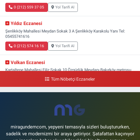
0 (212) 559 37 05
Yol Tarifi Al
Yıldız Eczanesi
Şenlikköy Mahallesi Meydan Sokak 3 A Şenlikköy Karakolu Yanı Tel:
05455741616
0 (212) 574 16 16
Yol Tarifi Al
Volkan Eczanesi
Kartaltepe Mahallesi Filiz Sokak 10 Özgürlük Meydanı,Bakırköy metrosu
çıkışı,Kız meslek lisesi sokağı aşağısı
Tüm Nöbetçi Eczaneler
0 (533) 496 36 65
Yol Tarifi Al
Yeni Hayat Eczanesi
Yeşilköy Mahallesi Doğruyol Sokak 7 A Dürümcü Baba'nın Bir Alt
Sokağı,Bitez Dondurmacısının Sokağı
0 (212) 663 11 97
Yol Tarifi Al
miragundemcom, yepyeni temasıyla sizleri buluştururken,
sadelik ve modernizmi bir araya getiriyor. Şatafattan kaçınıyor