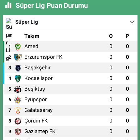
Süper Lig Puan Durumu
Süper Lig
#
Takım
O
P
Amed
0
0
1
Erzurumspor FK
0
0
2
Başakşehir
0
0
3
Kocaelispor
0
0
4
Beşiktaş
0
0
5
Eyüpspor
0
0
6
Galatasaray
0
0
7
Çorum FK
0
0
8
Gaziantep FK
0
0
9