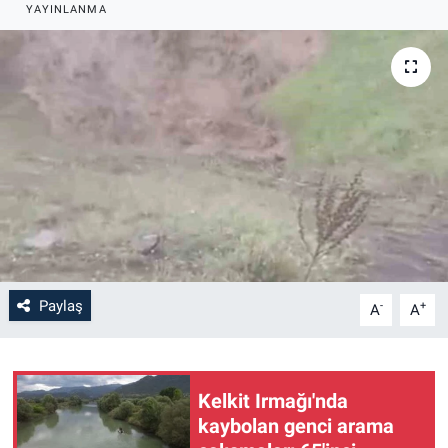
YAYINLANMA
Paylaş
-
+
A
A
Kelkit Irmağı'nda
kaybolan genci arama