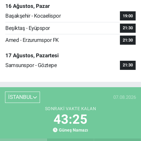
16 Ağustos, Pazar
Başakşehir - Kocaelispor
19:00
Beşiktaş - Eyüpspor
21:30
Amed - Erzurumspor FK
21:30
17 Ağustos, Pazartesi
Samsunspor - Göztepe
21:30
İSTANBUL
07.08.2026
SONRAKI VAKTE KALAN
43:24
Güneş Namazı