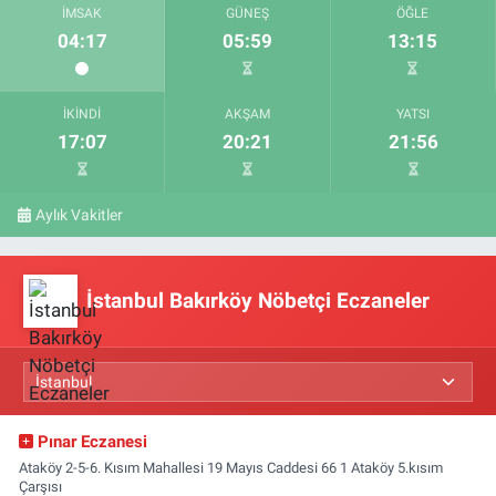
İMSAK
GÜNEŞ
ÖĞLE
04:17
05:59
13:15
İKINDI
AKŞAM
YATSI
17:07
20:21
21:56
Aylık Vakitler
İstanbul Bakırköy Nöbetçi Eczaneler
Pınar Eczanesi
Ataköy 2-5-6. Kısım Mahallesi 19 Mayıs Caddesi 66 1 Ataköy 5.kısım
Çarşısı