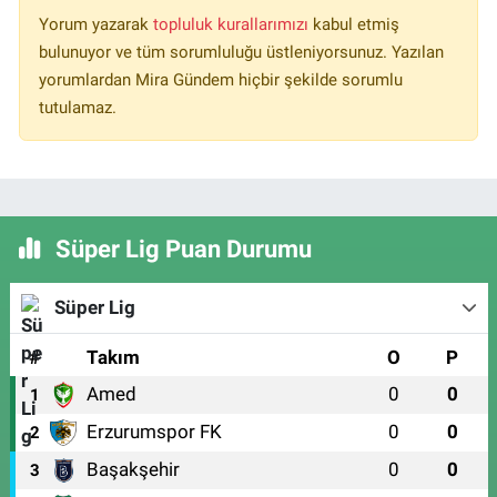
Yorum yazarak
topluluk kurallarımızı
kabul etmiş
bulunuyor ve tüm sorumluluğu üstleniyorsunuz. Yazılan
yorumlardan Mira Gündem hiçbir şekilde sorumlu
tutulamaz.
Süper Lig Puan Durumu
Süper Lig
#
Takım
O
P
Amed
0
0
1
Erzurumspor FK
0
0
2
Başakşehir
0
0
3