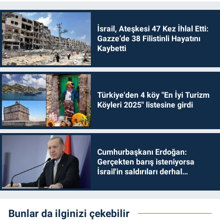
İsrail, Ateşkesi 47 Kez İhlal Etti:
Gazze’de 38 Filistinli Hayatını
Kaybetti
Türkiye'den 4 köy "En İyi Turizm
Köyleri 2025" listesine girdi
Cumhurbaşkanı Erdoğan:
Gerçekten barış isteniyorsa
İsrail'in saldırıları derhal
durdurulmalıdır
Bunlar da ilginizi çekebilir