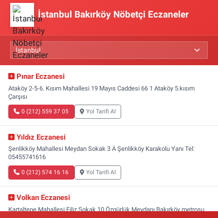
İstanbul Bakırköy Nöbetçi Eczaneler
Pınar Eczanesi
Ataköy 2-5-6. Kısım Mahallesi 19 Mayıs Caddesi 66 1 Ataköy 5.kısım
Çarşısı
0 (212) 559 37 05
Yol Tarifi Al
Yıldız Eczanesi
Şenlikköy Mahallesi Meydan Sokak 3 A Şenlikköy Karakolu Yanı Tel:
05455741616
0 (212) 574 16 16
Yol Tarifi Al
Volkan Eczanesi
Kartaltepe Mahallesi Filiz Sokak 10 Özgürlük Meydanı,Bakırköy metrosu
çıkışı,Kız meslek lisesi sokağı aşağısı