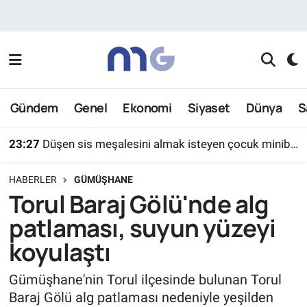
Nöbetçi Eczaneler
Hava Durumu
Gündem
Genel
Ekonomi
Siyaset
Dünya
S
İstanbul Namaz Vakitleri
23:27
Düşen sis meşalesini almak isteyen çocuk minibüsün altında kaldı
Trafik Durumu
HABERLER
GÜMÜŞHANE
Süper Lig Puan Durumu ve Fikstür
Torul Baraj Gölü'nde alg
patlaması, suyun yüzeyi
Tüm Manşetler
koyulaştı
Son Dakika Haberleri
Gümüşhane'nin Torul ilçesinde bulunan Torul
Baraj Gölü alg patlaması nedeniyle yeşilden
Haber Arşivi