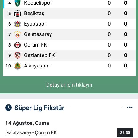
Kocaelispor
0
0
4
Beşiktaş
0
0
5
Eyüpspor
0
0
6
Galatasaray
0
0
7
Çorum FK
0
0
8
Gaziantep FK
0
0
9
Alanyaspor
0
0
10
Detaylar için tıklayın
Süper Lig Fikstür
14 Ağustos, Cuma
Galatasaray - Çorum FK
21:30