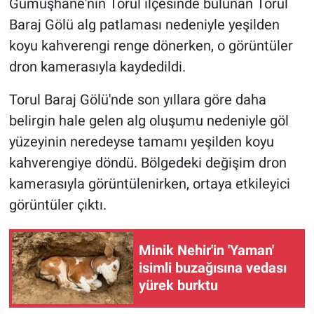
Gümüşhane'nin Torul ilçesinde bulunan Torul
Baraj Gölü alg patlaması nedeniyle yeşilden
koyu kahverengi renge dönerken, o görüntüler
dron kamerasıyla kaydedildi.
Torul Baraj Gölü'nde son yıllara göre daha
belirgin hale gelen alg oluşumu nedeniyle göl
yüzeyinin neredeyse tamamı yeşilden koyu
kahverengiye döndü. Bölgedeki değişim dron
kamerasıyla görüntülenirken, ortaya etkileyici
görüntüler çıktı.
Minik Nehir'in 'Yaman'
isimli buzağısına vedası
yürek burktu