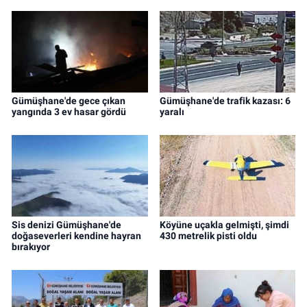
Gümüşhane'de gece çıkan
Gümüşhane'de trafik kazası: 6
yangında 3 ev hasar gördü
yaralı
Sis denizi Gümüşhane'de
Köyüne uçakla gelmişti, şimdi
doğaseverleri kendine hayran
430 metrelik pisti oldu
bırakıyor