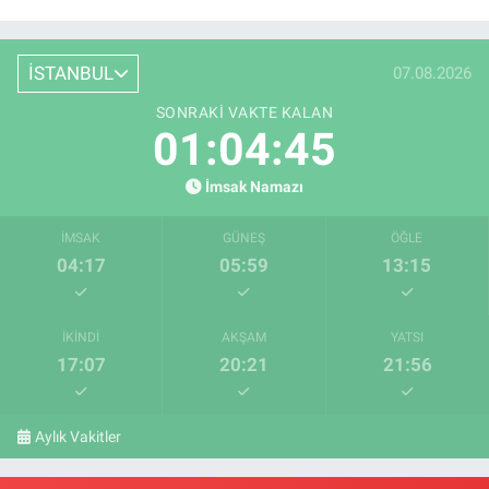
İSTANBUL
07.08.2026
SONRAKI VAKTE KALAN
01:04:45
İmsak Namazı
İMSAK
GÜNEŞ
ÖĞLE
04:17
05:59
13:15
İKINDI
AKŞAM
YATSI
17:07
20:21
21:56
Aylık Vakitler