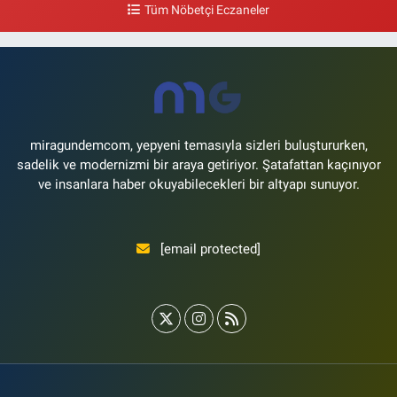
Tüm Nöbetçi Eczaneler
0 (533) 496 36 65
Yol Tarifi Al
Yeni Hayat Eczanesi
Yeşilköy Mahallesi Doğruyol Sokak 7 A Dürümcü Baba'nın Bir Alt
Sokağı,Bitez Dondurmacısının Sokağı
0 (212) 663 11 97
Yol Tarifi Al
miragundemcom, yepyeni temasıyla sizleri buluştururken,
sadelik ve modernizmi bir araya getiriyor. Şatafattan kaçınıyor
ve insanlara haber okuyabilecekleri bir altyapı sunuyor.
[email protected]