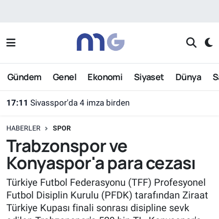
Nöbetçi Eczaneler
Hava Durumu
Gündem
Genel
Ekonomi
Siyaset
Dünya
S
İstanbul Namaz Vakitleri
17:11
Sivasspor'da 4 imza birden
Trafik Durumu
HABERLER
SPOR
Süper Lig Puan Durumu ve Fikstür
Trabzonspor ve
Konyaspor'a para cezası
Tüm Manşetler
Türkiye Futbol Federasyonu (TFF) Profesyonel
Son Dakika Haberleri
Futbol Disiplin Kurulu (PFDK) tarafından Ziraat
Türkiye Kupası finali sonrası disipline sevk
Haber Arşivi