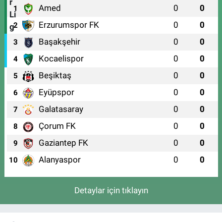
Amed
0
0
1
Erzurumspor FK
0
0
2
Başakşehir
0
0
3
Kocaelispor
0
0
4
Beşiktaş
0
0
5
Eyüpspor
0
0
6
Galatasaray
0
0
7
Çorum FK
0
0
8
Gaziantep FK
0
0
9
Alanyaspor
0
0
10
Detaylar için tıklayın