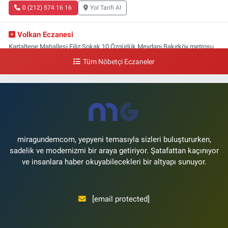
0 (212) 574 16 16
Yol Tarifi Al
Volkan Eczanesi
Kartaltepe Mahallesi Filiz Sokak 10 Özgürlük Meydanı,Bakırköy metrosu
çıkışı,Kız meslek lisesi sokağı aşağısı
Tüm Nöbetçi Eczaneler
0 (533) 496 36 65
Yol Tarifi Al
Yeni Hayat Eczanesi
Yeşilköy Mahallesi Doğruyol Sokak 7 A Dürümcü Baba'nın Bir Alt
Sokağı,Bitez Dondurmacısının Sokağı
0 (212) 663 11 97
Yol Tarifi Al
miragundemcom, yepyeni temasıyla sizleri buluştururken,
sadelik ve modernizmi bir araya getiriyor. Şatafattan kaçınıyor
ve insanlara haber okuyabilecekleri bir altyapı sunuyor.
[email protected]