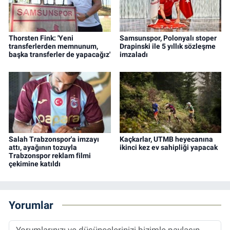
Thorsten Fink: 'Yeni
Samsunspor, Polonyalı stoper
transferlerden memnunum,
Drapinski ile 5 yıllık sözleşme
başka transferler de yapacağız'
imzaladı
Salah Trabzonspor'a imzayı
Kaçkarlar, UTMB heyecanına
attı, ayağının tozuyla
ikinci kez ev sahipliği yapacak
Trabzonspor reklam filmi
çekimine katıldı
Yorumlar