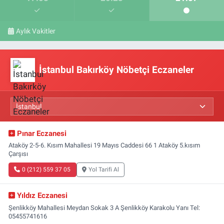
Aylık Vakitler
İstanbul Bakırköy Nöbetçi Eczaneler
Pınar Eczanesi
Ataköy 2-5-6. Kısım Mahallesi 19 Mayıs Caddesi 66 1 Ataköy 5.kısım
Çarşısı
0 (212) 559 37 05
Yol Tarifi Al
Yıldız Eczanesi
Şenlikköy Mahallesi Meydan Sokak 3 A Şenlikköy Karakolu Yanı Tel:
05455741616