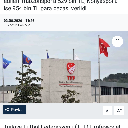
edilen Trabzonspor'a 529 bin TL, Konyaspor'a
ise 954 bin TL para cezası verildi.
03.06.2026 - 11:26
YAYINLANMA
Paylaş
-
+
A
A
Türkiye Futbol Federasyonu (TFF) Profesyonel