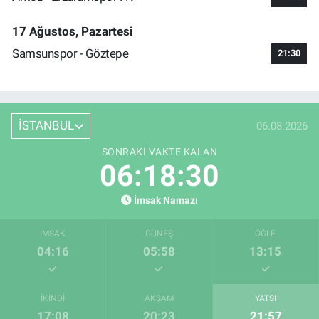
17 Ağustos, Pazartesi
Samsunspor - Göztepe
21:30
İSTANBUL
06.08.2026
SONRAKI VAKTE KALAN
06:18:29
İmsak Namazı
İMSAK
GÜNEŞ
ÖĞLE
04:16
05:58
13:15
İKINDI
AKŞAM
YATSI
17:08
20:23
21:57