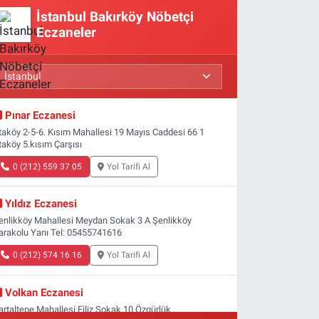
İstanbul Bakırköy Nöbetçi
Eczaneler
Pınar Eczanesi
taköy 2-5-6. Kısım Mahallesi 19 Mayıs Caddesi 66 1
taköy 5.kısım Çarşısı
0 (212) 559 37 05
Yol Tarifi Al
Yıldız Eczanesi
enlikköy Mahallesi Meydan Sokak 3 A Şenlikköy
arakolu Yanı Tel: 05455741616
0 (212) 574 16 16
Yol Tarifi Al
Volkan Eczanesi
artaltepe Mahallesi Filiz Sokak 10 Özgürlük