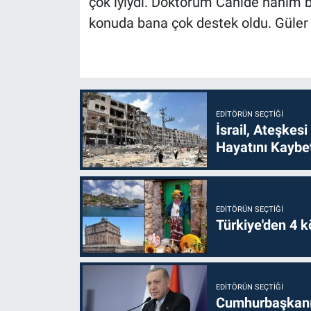
çok iyiydi. Doktorum Cahide hanım b
konuda bana çok destek oldu. Güler yü
EDITÖRÜN SEÇTIĞI
İsrail, Ateşkesi
Hayatını Kaybet
EDITÖRÜN SEÇTIĞI
Türkiye'den 4 kö
EDITÖRÜN SEÇTIĞI
Cumhurbaşkanı 