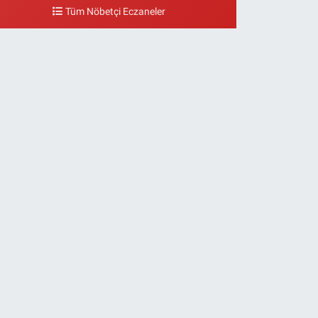
eydanı,Bakırköy metrosu çıkışı,Kız meslek lisesi sokağı
Tüm Nöbetçi Eczaneler
şağısı
0 (533) 496 36 65
Yol Tarifi Al
Yeni Hayat Eczanesi
eşilköy Mahallesi Doğruyol Sokak 7 A Dürümcü Baba'nın
ir Alt Sokağı,Bitez Dondurmacısının Sokağı
0 (212) 663 11 97
Yol Tarifi Al