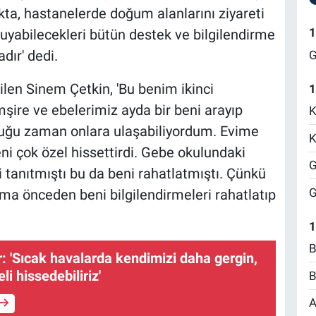
kta, hastanelerde doğum alanlarını ziyareti
1
uyabilecekleri bütün destek ve bilgilendirme
dır' dedi.
G
dilen Sinem Çetkin, 'Bu benim ikinci
1
şire ve ebelerimiz ayda bir beni arayıp
K
olduğu zaman onlara ulaşabiliyordum. Evime
K
eni çok özel hissettirdi. Gebe okulundaki
G
 tanıtmıştı bu da beni rahatlatmıştı. Çünkü
G
ma önceden beni bilgilendirmeleri rahatlatıp
1
B
: 'Sıcak havalarda kendimizi daha gergin,
li hissedebiliriz'
B
A