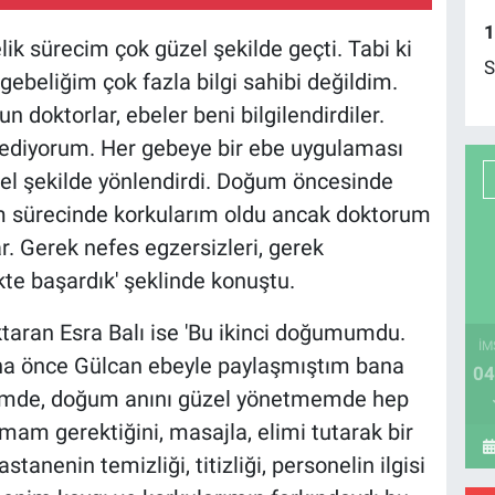
1
lik sürecim çok güzel şekilde geçti. Tabi ki
S
gebeliğim çok fazla bilgi sahibi değildim.
 doktorlar, ebeler beni bilgilendirdiler.
r ediyorum. Her gebeye bir ebe uygulaması
l şekilde yönlendirdi. Doğum öncesinde
m sürecinde korkularım oldu ancak doktorum
r. Gerek nefes egzersizleri, gerek
kte başardık' şeklinde konuştu.
ktaran Esra Balı ise 'Bu ikinci doğumumdu.
İM
aha önce Gülcan ebeyle paylaşmıştım bana
04
memde, doğum anını güzel yönetmemde hep
amam gerektiğini, masajla, elimi tutarak bir
tanenin temizliği, titizliği, personelin ilgisi