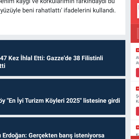
enim kaygı ve korkularımın farkındaydı bu
züyle beni rahatlattı' ifadelerini kullandı.
 47 Kez İhlal Etti: Gazze’de 38 Filistinli
A
A
ti
Ş
y "En İyi Turizm Köyleri 2025" listesine girdi
K
Erdoğan: Gerçekten barış isteniyorsa
K