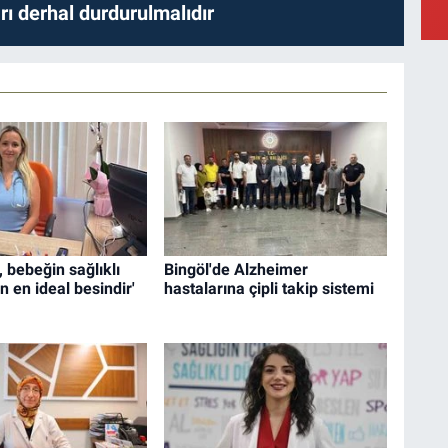
M
ları derhal durdurulmalıdır
a
Y
B
, bebeğin sağlıklı
Bingöl'de Alzheimer
in en ideal besindir'
hastalarına çipli takip sistemi