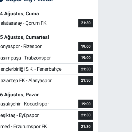
4 Ağustos, Cuma
alatasaray - Çorum FK
21:30
5 Ağustos, Cumartesi
onyaspor - Rizespor
19:00
asımpaşa - Trabzonspor
19:00
ençlerbirliği S.K. - Fenerbahçe
21:30
aziantep FK - Alanyaspor
21:30
6 Ağustos, Pazar
aşakşehir - Kocaelispor
19:00
eşiktaş - Eyüpspor
21:30
med - Erzurumspor FK
21:30