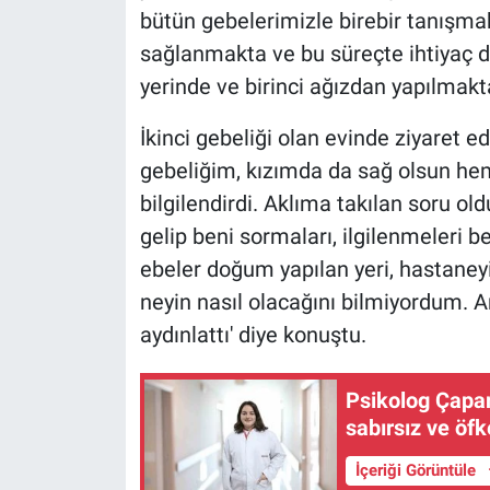
bütün gebelerimizle birebir tanışma
sağlanmakta ve bu süreçte ihtiyaç d
yerinde ve birinci ağızdan yapılmakta
İkinci gebeliği olan evinde ziyaret e
gebeliğim, kızımda da sağ olsun hem
bilgilendirdi. Aklıma takılan soru 
gelip beni sormaları, ilgilenmeleri b
ebeler doğum yapılan yeri, hastaneyi
neyin nasıl olacağını bilmiyordum. A
aydınlattı' diye konuştu.
Psikolog Çapar
sabırsız ve öfke
İçeriği Görüntüle