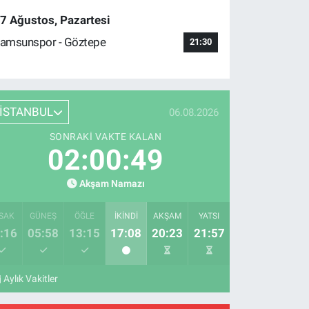
7 Ağustos, Pazartesi
amsunspor - Göztepe
21:30
İSTANBUL
06.08.2026
SONRAKI VAKTE KALAN
02:00:48
Akşam Namazı
SAK
GÜNEŞ
ÖĞLE
İKINDI
AKŞAM
YATSI
:16
05:58
13:15
17:08
20:23
21:57
Aylık Vakitler