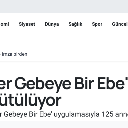
nomi
Siyaset
Dünya
Sağlık
Spor
Güncel
4 imza birden
Her Gebeye Bir Ebe
rütülüyor
er Gebeye Bir Ebe' uygulamasıyla 125 anne