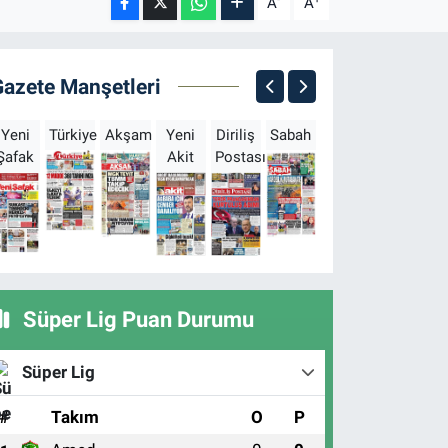
A
A
Gazete Manşetleri
Yeni
Türkiye
Akşam
Yeni
Diriliş
Sabah
Milliyet
Hürriyet
T
Şafak
Akit
Postası
Süper Lig Puan Durumu
Süper Lig
#
Takım
O
P