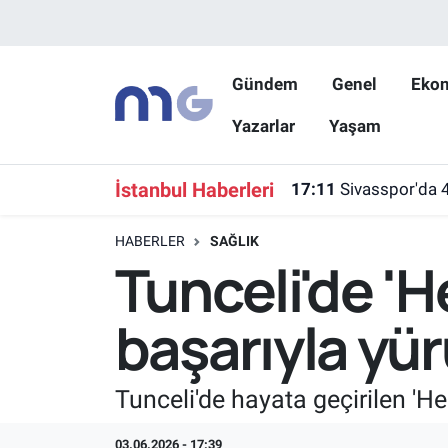
Nöbetçi Eczaneler
Gündem
Genel
Eko
Yazarlar
Yaşam
Hava Durumu
İstanbul Namaz Vakitleri
İstanbul Haberleri
17:11
Sivasspor'da 
Trafik Durumu
HABERLER
SAĞLIK
Tunceli'de '
Süper Lig Puan Durumu ve Fikstür
başarıyla yü
Tüm Manşetler
Son Dakika Haberleri
Tunceli'de hayata geçirilen 'H
Haber Arşivi
03.06.2026 - 17:39