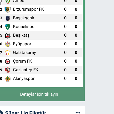
Amed
0
0
1
Erzurumspor FK
0
0
2
Başakşehir
0
0
3
Kocaelispor
0
0
4
Beşiktaş
0
0
5
Eyüpspor
0
0
6
Galatasaray
0
0
7
Çorum FK
0
0
8
Gaziantep FK
0
0
9
Alanyaspor
0
0
10
Detaylar için tıklayın
Süper Lig Fikstür