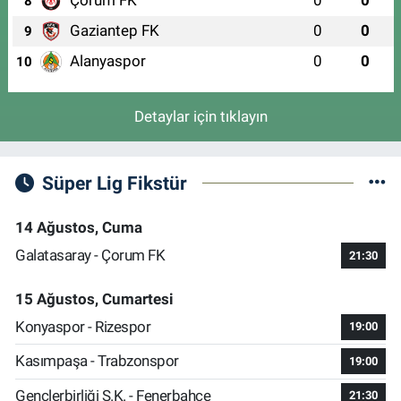
8
Gaziantep FK
0
0
9
Alanyaspor
0
0
10
Detaylar için tıklayın
Süper Lig Fikstür
14 Ağustos, Cuma
Galatasaray - Çorum FK
21:30
15 Ağustos, Cumartesi
Konyaspor - Rizespor
19:00
Kasımpaşa - Trabzonspor
19:00
Gençlerbirliği S.K. - Fenerbahçe
21:30