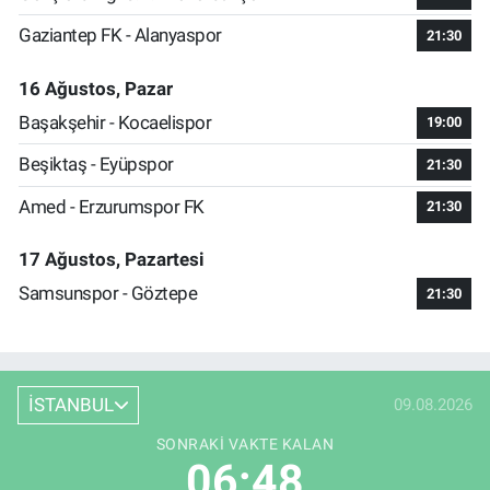
Gaziantep FK - Alanyaspor
21:30
16 Ağustos, Pazar
Başakşehir - Kocaelispor
19:00
Beşiktaş - Eyüpspor
21:30
Amed - Erzurumspor FK
21:30
17 Ağustos, Pazartesi
Samsunspor - Göztepe
21:30
İSTANBUL
09.08.2026
SONRAKI VAKTE KALAN
06:48