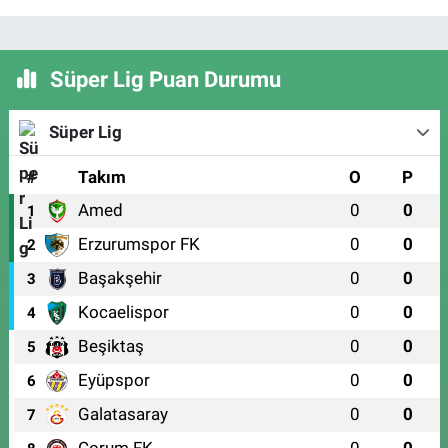
Süper Lig Puan Durumu
Süper Lig
#
Takım
O
P
Amed
0
0
1
Erzurumspor FK
0
0
2
Başakşehir
0
0
3
Kocaelispor
0
0
4
Beşiktaş
0
0
5
Eyüpspor
0
0
6
Galatasaray
0
0
7
Çorum FK
0
0