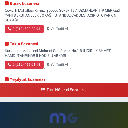
Burak Eczanesi
Cevizlik Mahallesi Kırmızı Şebboy Sokak 15 A UZMANLAR TIP MERKEZİ
YANI DERSHANELER SOKAĞI İSTANBUL CADDESİ AÇIK OTOPARKIN
SOKAĞI
0 (212) 583 28 03
Yol Tarifi Al
Tekin Eczanesi
Kartaltepe Mahallesi Mehmet Sait Sokak No:1 B İNCİRLİK AHMET
HAMDİ TANPINAR İLKOKULU ARKASI
0 (212) 466 01 18
Yol Tarifi Al
Yeşilyurt Eczanesi
Yeşilyurt Mahallesi Sipahioğlu Caddesi 13 B
Tüm Nöbetçi Eczaneler
0 (212) 573 15 20
Yol Tarifi Al
Akvaryum Eczanesi
Şenlikköy Mahallesi Eski Halkalı Caddesi 33 Akvaryum Yanı Akua Florya
AVMm Zemin Kat