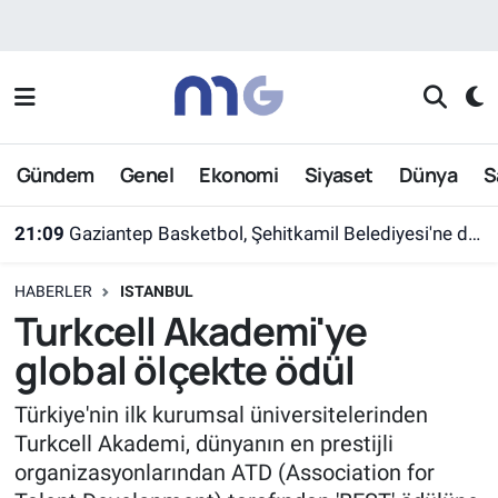
Nöbetçi Eczaneler
Hava Durumu
Gündem
Genel
Ekonomi
Siyaset
Dünya
S
İstanbul Namaz Vakitleri
21:09
Gaziantep Basketbol, Şehitkamil Belediyesi'ne devredildi
Trafik Durumu
HABERLER
ISTANBUL
Süper Lig Puan Durumu ve Fikstür
Turkcell Akademi'ye
global ölçekte ödül
Tüm Manşetler
Türkiye'nin ilk kurumsal üniversitelerinden
Son Dakika Haberleri
Turkcell Akademi, dünyanın en prestijli
organizasyonlarından ATD (Association for
Haber Arşivi