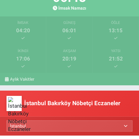
İmsak Namazı
İMSAK
GÜNEŞ
ÖĞLE
04:20
06:01
13:15
İKINDI
AKŞAM
YATSI
17:06
20:19
21:52
Aylık Vakitler
İstanbul Bakırköy Nöbetçi Eczaneler