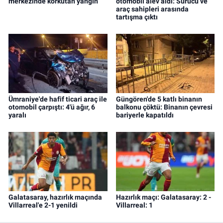
merkezinde korkutan yangın
otomobil alev aldı: Sürücü ve
araç sahipleri arasında
tartışma çıktı
Ümraniye'de hafif ticari araç ile
Güngören'de 5 katlı binanın
otomobil çarpıştı: 4'ü ağır, 6
balkonu çöktü: Binanın çevresi
yaralı
bariyerle kapatıldı
Galatasaray, hazırlık maçında
Hazırlık maçı: Galatasaray: 2 -
Villarreal'e 2-1 yenildi
Villarreal: 1