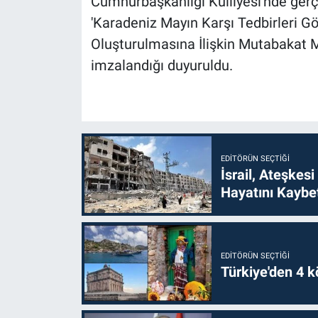
Cumhurbaşkanlığı Külliyesi'nde ger
'Karadeniz Mayın Karşı Tedbirleri 
Oluşturulmasına İlişkin Mutabakat Muh
imzalandığı duyuruldu.
EDITÖRÜN SEÇTIĞI
İsrail, Ateşkesi
Hayatını Kaybet
EDITÖRÜN SEÇTIĞI
Türkiye'den 4 kö