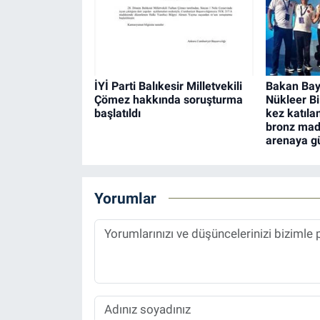
İYİ Parti Balıkesir Milletvekili
Bakan Bayr
Çömez hakkında soruşturma
Nükleer Bi
başlatıldı
kez katılan
bronz mada
arenaya güç
Yorumlar