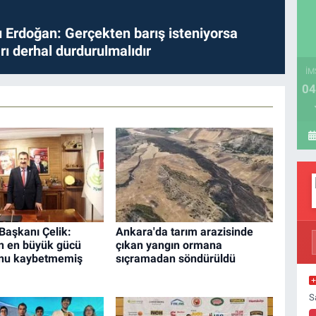
Erdoğan: Gerçekten barış isteniyorsa
ları derhal durdurulmalıdır
İM
04
aşkanı Çelik:
Ankara'da tarım arazisinde
in en büyük gücü
çıkan yangın ormana
hunu kaybetmemiş
sıçramadan söndürüldü
S