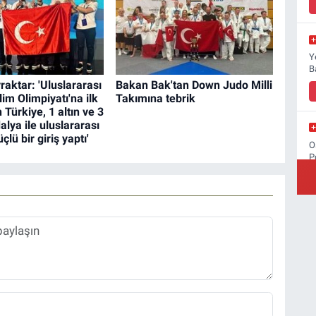
Y
B
aktar: 'Uluslararası
Bakan Bak'tan Down Judo Milli
lim Olimpiyatı'na ilk
Takımına tebrik
 Türkiye, 1 altın ve 3
lya ile uluslararası
lü bir giriş yaptı'
O
P
M
Ş
y