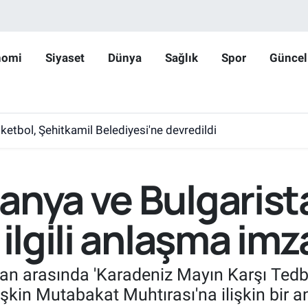
nomi
Siyaset
Dünya
Sağlık
Spor
Güncel
etbol, Şehitkamil Belediyesi'ne devredildi
anya ve Bulgarist
 ilgili anlaşma imz
tan arasında 'Karadeniz Mayın Karşı Ted
şkin Mutabakat Muhtırası'na ilişkin bir 