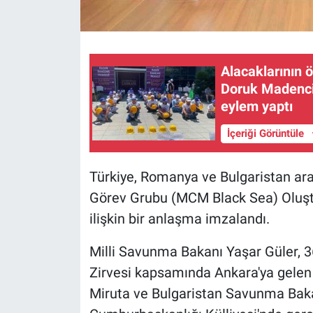
Alacaklarının 
Doruk Madencil
eylem yaptı
İçeriği Görüntüle
Türkiye, Romanya ve Bulgaristan ara
Görev Grubu (MCM Black Sea) Oluştu
ilişkin bir anlaşma imzalandı.
Milli Savunma Bakanı Yaşar Güler, 
Zirvesi kapsamında Ankara'ya gel
Miruta ve Bulgaristan Savunma Bakan