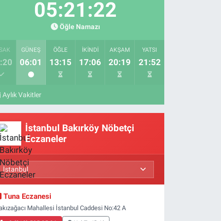
05:21:21
Öğle Namazı
SAK
GÜNEŞ
ÖĞLE
İKINDI
AKŞAM
YATSI
:20
06:01
13:15
17:06
20:19
21:52
Aylık Vakitler
İstanbul Bakırköy Nöbetçi
Eczaneler
Tuna Eczanesi
akızağacı Mahallesi İstanbul Caddesi No:42 A