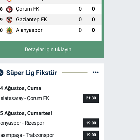
Çorum FK
0
0
8
Gaziantep FK
0
0
9
Alanyaspor
0
0
10
Detaylar için tıklayın
Süper Lig Fikstür
4 Ağustos, Cuma
alatasaray - Çorum FK
21:30
5 Ağustos, Cumartesi
onyaspor - Rizespor
19:00
asımpaşa - Trabzonspor
19:00