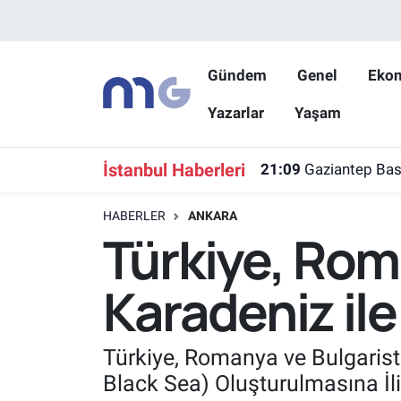
Nöbetçi Eczaneler
Gündem
Genel
Eko
Yazarlar
Yaşam
Hava Durumu
İstanbul Namaz Vakitleri
İstanbul Haberleri
21:09
Gaziantep Bask
Trafik Durumu
HABERLER
ANKARA
Türkiye, Rom
Süper Lig Puan Durumu ve Fikstür
Karadeniz ile
Tüm Manşetler
Son Dakika Haberleri
Türkiye, Romanya ve Bulgaris
Black Sea) Oluşturulmasına İli
Haber Arşivi