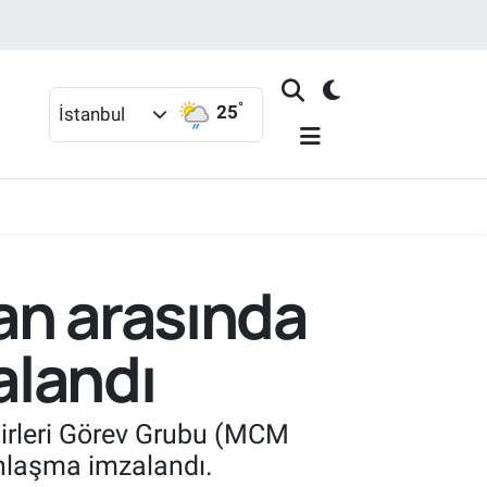
°
25
İstanbul
an arasında
alandı
birleri Görev Grubu (MCM
anlaşma imzalandı.