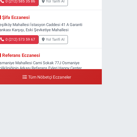
0 (212) 585 35 86
Yol Tarifi Al
Şifa Eczanesi
eşilköy Mahallesi İstasyon Caddesi 41 A Garanti
ankası Karşışı, Eski Şevketiye Mahallesi
0 (212) 573 59 67
Yol Tarifi Al
Referans Eczanesi
smaniye Mahallesi Cami Sokak 77J Osmaniye
olikliniğinin Arkası Referans Evleri Happy Center
arketin Karşısı TEL:05538092856
Tüm Nöbetçi Eczaneler
0 (212) 809 28 56
Yol Tarifi Al
Bayraktar Eczanesi
enlikköy Mahallesi Harman Sokak 43 4B Flyinn Avm
aya girişi karşısı, Mali Kuaför yanı .
0 (212) 573 11 12
Yol Tarifi Al