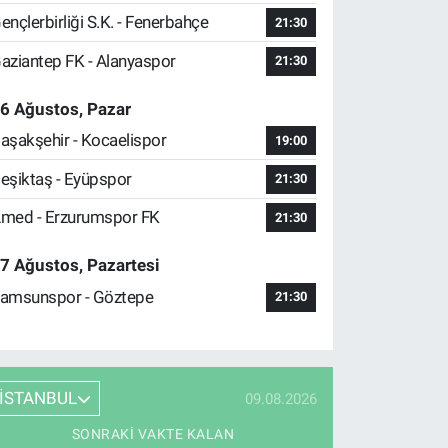
ençlerbirliği S.K. - Fenerbahçe
21:30
aziantep FK - Alanyaspor
21:30
6 Ağustos, Pazar
aşakşehir - Kocaelispor
19:00
eşiktaş - Eyüpspor
21:30
med - Erzurumspor FK
21:30
7 Ağustos, Pazartesi
amsunspor - Göztepe
21:30
İSTANBUL
09.08.2026
SONRAKI VAKTE KALAN