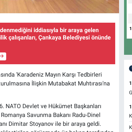
ödenmediğini iddiasıyla bir araya gelen
ik çalışanları, Çankaya Belediyesi önünde
sında 'Karadeniz Mayın Karşı Tedbirleri
rulmasına İlişkin Mutabakat Muhtırası'na
1
G
36. NATO Devlet ve Hükümet Başkanları
1
en Romanya Savunma Bakanı Radu-Dinel
K
ı Dimitar Stoyanov ile bir araya geldi.
K