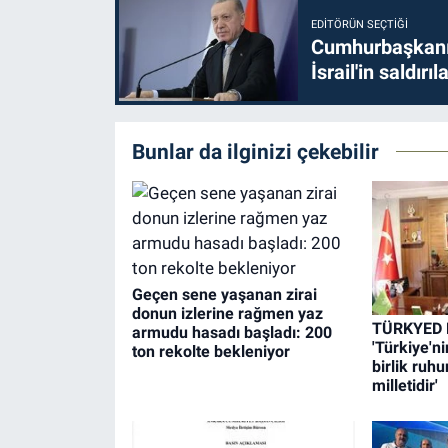
EDITÖRÜN SEÇTIĞI
Cumhurbaşkanı 
İsrail'in saldırı
Bunlar da ilginizi çekebilir
Geçen sene yaşanan zirai
donun izlerine rağmen yaz
TÜRKYED B
armudu hasadı başladı: 200
'Türkiye'n
ton rekolte bekleniyor
birlik ru
milletidir'