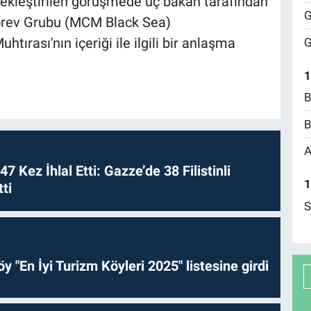
çekleştirilen görüşmede üç bakan tarafından
G
Görev Grubu (MCM Black Sea)
tırası'nın içeriği ile ilgili bir anlaşma
G
1
B
B
A
 47 Kez İhlal Etti: Gazze’de 38 Filistinli
1
ti
S
y "En İyi Turizm Köyleri 2025" listesine girdi