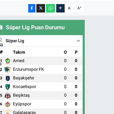
-
+
A
A
Süper Lig Puan Durumu
Süper Lig
#
Takım
O
P
Amed
0
0
1
Erzurumspor FK
0
0
2
Başakşehir
0
0
3
Kocaelispor
0
0
4
Beşiktaş
0
0
5
Eyüpspor
0
0
6
Galatasaray
0
0
7