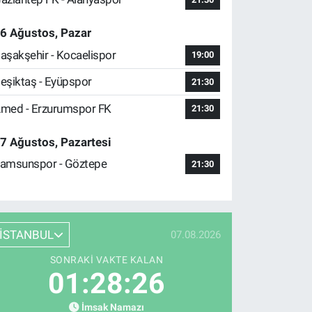
6 Ağustos, Pazar
aşakşehir - Kocaelispor
19:00
eşiktaş - Eyüpspor
21:30
med - Erzurumspor FK
21:30
7 Ağustos, Pazartesi
amsunspor - Göztepe
21:30
İSTANBUL
07.08.2026
SONRAKI VAKTE KALAN
01:28:24
İmsak Namazı