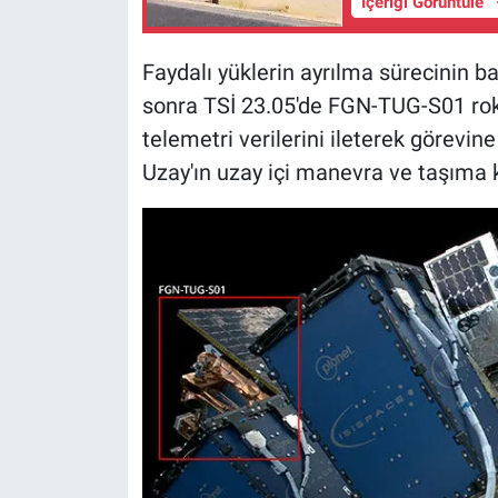
İçeriği Görüntüle
Faydalı yüklerin ayrılma sürecinin b
sonra TSİ 23.05'de FGN-TUG-S01 roket
telemetri verilerini ileterek görevin
Uzay'ın uzay içi manevra ve taşıma ka