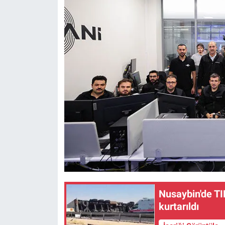
Nusaybin'de TI
kurtarıldı