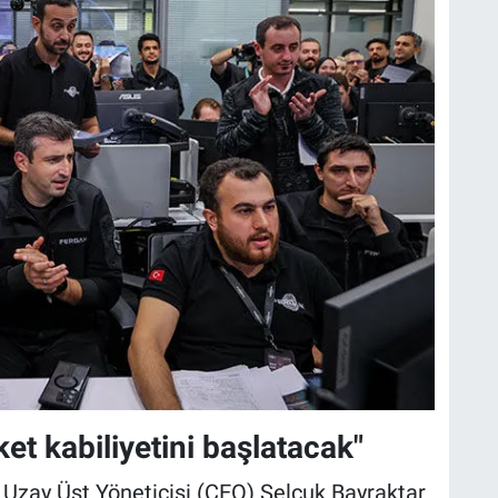
et kabiliyetini başlatacak"
ni Uzay Üst Yöneticisi (CEO) Selçuk Bayraktar