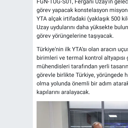
FGN-TUG-S01, Fergani Uzay'ın gelecek
görev yapacak konstelasyon misyonları
YTA alçak irtifadaki (yaklaşık 500 k
Uzay uydularını daha yüksekte buluna
görev yörüngelerine taşıyacak.
Türkiye'nin ilk YTA'sı olan aracın uçu
birimleri ve termal kontrol altyapısı 
mühendisleri tarafından yerli tasarım 
görevle birlikte Türkiye, yörüngede 
olma yolunda önemli bir adım atarak
kapılarını aralayacak.