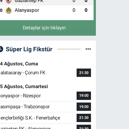
Gaziantep FK
0
0
9
Alanyaspor
0
0
10
Detaylar için tıklayın
Süper Lig Fikstür
4 Ağustos, Cuma
alatasaray - Çorum FK
21:30
5 Ağustos, Cumartesi
onyaspor - Rizespor
19:00
asımpaşa - Trabzonspor
19:00
ençlerbirliği S.K. - Fenerbahçe
21:30
aziantep FK - Alanyaspor
21:30