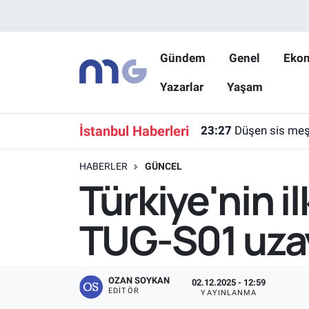
Nöbetçi Eczaneler
Gündem
Genel
Eko
Yazarlar
Yaşam
Hava Durumu
İstanbul Namaz Vakitleri
İstanbul Haberleri
23:27
Düşen sis meşa
Trafik Durumu
HABERLER
GÜNCEL
Türkiye'nin i
Süper Lig Puan Durumu ve Fikstür
TUG-S01 uza
Tüm Manşetler
Son Dakika Haberleri
OZAN SOYKAN
02.12.2025 - 12:59
EDITÖR
YAYINLANMA
Haber Arşivi