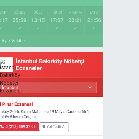
SAK
GÜNEŞ
ÖĞLE
İKINDI
AKŞAM
YATSI
:17
05:59
13:15
17:07
20:21
21:56
Aylık Vakitler
İstanbul Bakırköy Nöbetçi
Eczaneler
Pınar Eczanesi
taköy 2-5-6. Kısım Mahallesi 19 Mayıs Caddesi 66 1
taköy 5.kısım Çarşısı
0 (212) 559 37 05
Yol Tarifi Al