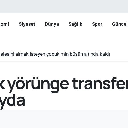
nomi
Siyaset
Dünya
Sağlık
Spor
Güncel
lesini almak isteyen çocuk minibüsün altında kaldı
lk yörünge transfe
yda