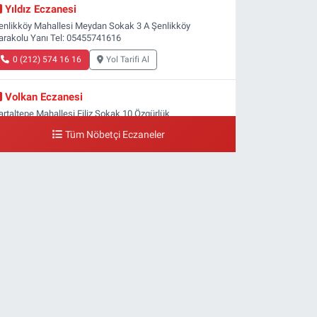
Yıldız Eczanesi
enlikköy Mahallesi Meydan Sokak 3 A Şenlikköy
arakolu Yanı Tel: 05455741616
0 (212) 574 16 16
Yol Tarifi Al
Volkan Eczanesi
artaltepe Mahallesi Filiz Sokak 10 Özgürlük
eydanı,Bakırköy metrosu çıkışı,Kız meslek lisesi sokağı
Tüm Nöbetçi Eczaneler
şağısı
0 (533) 496 36 65
Yol Tarifi Al
Yeni Hayat Eczanesi
eşilköy Mahallesi Doğruyol Sokak 7 A Dürümcü Baba'nın
ir Alt Sokağı,Bitez Dondurmacısının Sokağı
0 (212) 663 11 97
Yol Tarifi Al