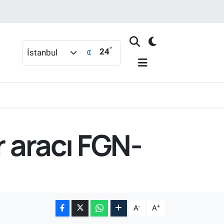
°
24
İstanbul
r aracı FGN-
-
+
A
A