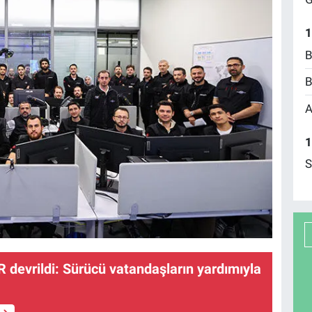
1
B
B
A
1
S
R devrildi: Sürücü vatandaşların yardımıyla