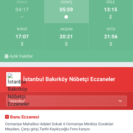
İMSAK
GÜNEŞ
ÖĞLE
04:17
05:59
13:15
İKINDI
AKŞAM
YATSI
17:07
20:21
21:56
Aylık Vakitler
İstanbul Bakırköy Nöbetçi Eczaneler
Banu Eczanesi
Osmaniye Mahallesi Adalet Sokak 6 Osmaniye Minibüs Durakları
Meydanı, Çarşı girişi,Tarihi Kayıkçıoğlu Fırını karşısı