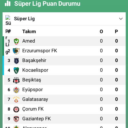
Süper Lig Puan Durumu
Süper Lig
#
Takım
O
P
Amed
0
0
1
Erzurumspor FK
0
0
2
Başakşehir
0
0
3
Kocaelispor
0
0
4
Beşiktaş
0
0
5
Eyüpspor
0
0
6
Galatasaray
0
0
7
Çorum FK
0
0
8
Gaziantep FK
0
0
9