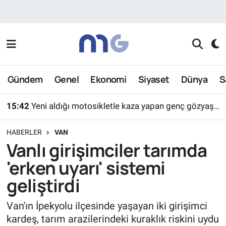
Nöbetçi Eczaneler
Hava Durumu
Gündem
Genel
Ekonomi
Siyaset
Dünya
S
İstanbul Namaz Vakitleri
15:42
Yeni aldığı motosikletle kaza yapan genç gözyaşları arasında toprağa verildi
Trafik Durumu
HABERLER
VAN
Süper Lig Puan Durumu ve Fikstür
Vanlı girişimciler tarımda
'erken uyarı' sistemi
Tüm Manşetler
geliştirdi
Son Dakika Haberleri
Van'ın İpekyolu ilçesinde yaşayan iki girişimci
kardeş, tarım arazilerindeki kuraklık riskini uydu
Haber Arşivi