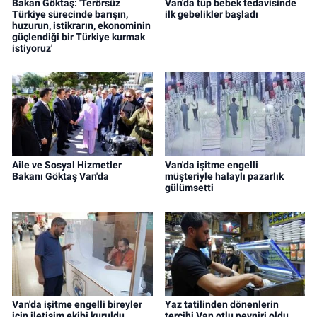
Bakan Göktaş: 'Terörsüz
Van'da tüp bebek tedavisinde
Türkiye sürecinde barışın,
ilk gebelikler başladı
huzurun, istikrarın, ekonominin
güçlendiği bir Türkiye kurmak
istiyoruz'
Aile ve Sosyal Hizmetler
Van'da işitme engelli
Bakanı Göktaş Van'da
müşteriyle halaylı pazarlık
gülümsetti
Van'da işitme engelli bireyler
Yaz tatilinden dönenlerin
için iletişim ekibi kuruldu
tercihi Van otlu peyniri oldu