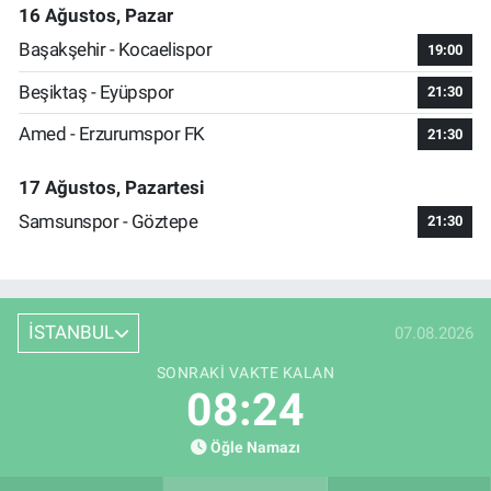
16 Ağustos, Pazar
Başakşehir - Kocaelispor
19:00
Beşiktaş - Eyüpspor
21:30
Amed - Erzurumspor FK
21:30
17 Ağustos, Pazartesi
Samsunspor - Göztepe
21:30
İSTANBUL
07.08.2026
SONRAKI VAKTE KALAN
08:23
Öğle Namazı