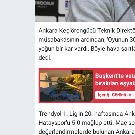
Ankara Keçiörengücü Teknik Direktö
müsabakasının ardından, 'Oyunun 30 
yoğun bir kar vardı. Böyle hava şart
dedi.
Başkent'te vat
bırakılan eşya
İçeriği Görüntüle
Trendyol 1. Lig'in 20. haftasında An
Hatayspor'u 5-0 mağlup etti. Maç s
değerlendirmelerde bulunan Ankara 