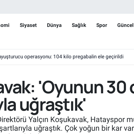
nomi
Siyaset
Dünya
Sağlık
Spor
Güncel
yuşturucu operasyonu: 104 kilo pregabalin ele geçirildi
avak: 'Oyunun 30 
yla uğraştık'
irektörü Yalçın Koşukavak, Hatayspor m
rtlarıyla uğraştık. Çok yoğun bir kar var