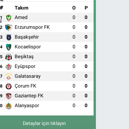
#
Takım
O
P
Amed
0
0
1
Erzurumspor FK
0
0
2
Başakşehir
0
0
3
Kocaelispor
0
0
4
Beşiktaş
0
0
5
Eyüpspor
0
0
6
Galatasaray
0
0
7
Çorum FK
0
0
8
Gaziantep FK
0
0
9
Alanyaspor
0
0
10
Detaylar için tıklayın