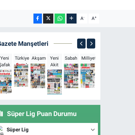
-
+
A
A
Gazete Manşetleri
Yeni
Türkiye
Akşam
Yeni
Sabah
Milliyet
Hürriyet
Türkgün
Şafak
Akit
B
Süper Lig Puan Durumu
Süper Lig