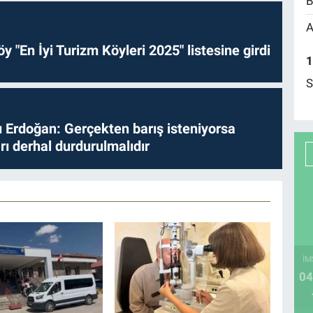
B
A
y "En İyi Turizm Köyleri 2025" listesine girdi
1
S
Erdoğan: Gerçekten barış isteniyorsa
ları derhal durdurulmalıdır
İM
04