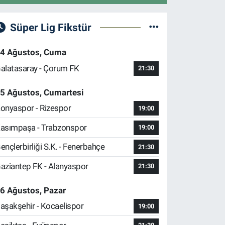
Süper Lig Fikstür
4 Ağustos, Cuma
alatasaray - Çorum FK
21:30
5 Ağustos, Cumartesi
onyaspor - Rizespor
19:00
asımpaşa - Trabzonspor
19:00
ençlerbirliği S.K. - Fenerbahçe
21:30
aziantep FK - Alanyaspor
21:30
6 Ağustos, Pazar
aşakşehir - Kocaelispor
19:00