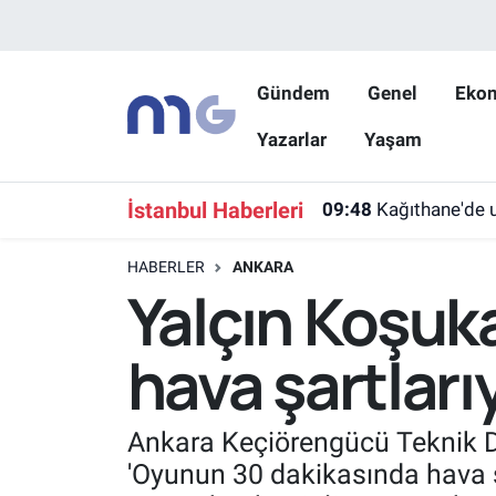
Nöbetçi Eczaneler
Gündem
Genel
Eko
Yazarlar
Yaşam
Hava Durumu
İstanbul Namaz Vakitleri
İstanbul Haberleri
09:48
Kağıthane'de u
Trafik Durumu
HABERLER
ANKARA
Yalçın Koşuk
Süper Lig Puan Durumu ve Fikstür
hava şartları
Tüm Manşetler
Son Dakika Haberleri
Ankara Keçiörengücü Teknik D
'Oyunun 30 dakikasında hava şa
Haber Arşivi