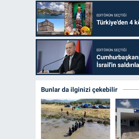
EDITÖRÜN SEÇTIĞI
Türkiye'den 4 kö
EDITÖRÜN SEÇTIĞI
Cumhurbaşkanı 
İsrail'in saldırı
Bunlar da ilginizi çekebilir