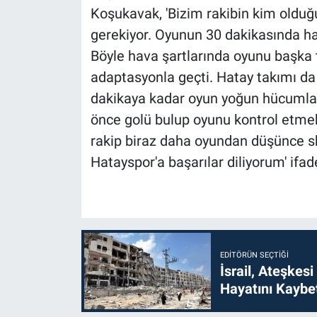
Koşukavak, 'Bizim rakibin kim old
gerekiyor. Oyunun 30 dakikasında hav
Böyle hava şartlarında oyunu başka 
adaptasyonla geçti. Hatay takımı da
dakikaya kadar oyun yoğun hücumlar
önce golü bulup oyunu kontrol etmek 
rakip biraz daha oyundan düşünce sk
Hatayspor'a başarılar diliyorum' ifade
EDITÖRÜN SEÇTIĞI
İsrail, Ateşkesi
Hayatını Kaybet