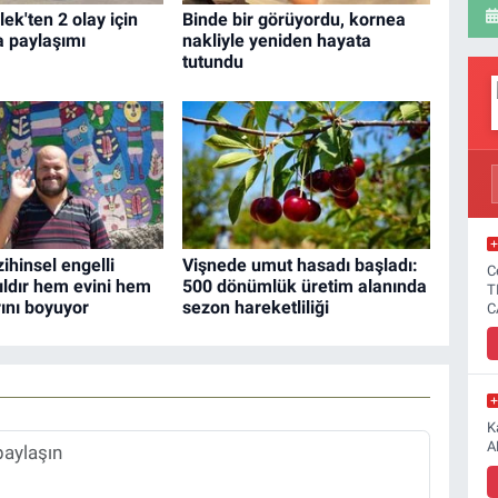
ek'ten 2 olay için
Binde bir görüyordu, kornea
a paylaşımı
nakliyle yeniden hayata
tutundu
ihinsel engelli
Vişnede umut hasadı başladı:
C
ldır hem evini hem
500 dönümlük üretim alanında
T
rını boyuyor
sezon hareketliliği
C
K
A