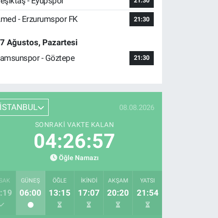
eşiktaş - Eyüpspor
21:30
med - Erzurumspor FK
21:30
7 Ağustos, Pazartesi
amsunspor - Göztepe
21:30
İSTANBUL
08.08.2026
SONRAKI VAKTE KALAN
04:26:56
Öğle Namazı
SAK
GÜNEŞ
ÖĞLE
İKINDI
AKŞAM
YATSI
:19
06:00
13:15
17:07
20:20
21:54