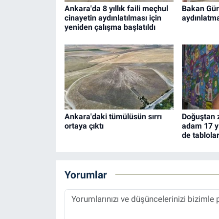
Ankara'da 8 yıllık faili meçhul
Bakan Gürl
cinayetin aydınlatılması için
aydınlatm
yeniden çalışma başlatıldı
Ankara'daki tümülüsün sırrı
Doğuştan z
ortaya çıktı
adam 17 yı
de tablola
Yorumlar