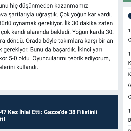
uğunu hiç düşünmeden kazanmamız
a şartlarıyla uğraştık. Çok yoğun kar vardı.
türlü oynamak gerekiyor. İlk 30 dakika zaten
1
 çok kendi alanında bekledi. Yoğun karda 30.
G
a döndü. Orada böyle takımlara karşı bir an
gerekiyor. Bunu da başardık. İkinci yarı
1
or 5-0 oldu. Oyuncularımı tebrik ediyorum,
K
lerini kullandı.
K
G
G
1
 47 Kez İhlal Etti: Gazze’de 38 Filistinli
ti
B