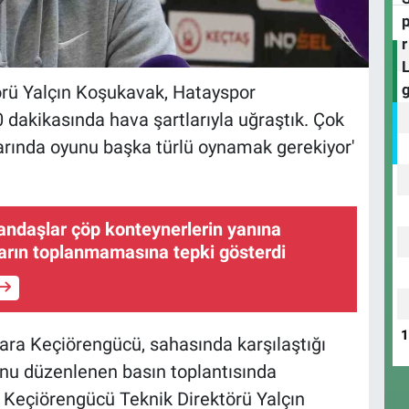
rü Yalçın Koşukavak, Hatayspor
dakikasında hava şartlarıyla uğraştık. Çok
larında oyunu başka türlü oynamak gerekiyor'
andaşlar çöp konteynerlerin yanına
ların toplanmamasına tepki gösterdi
kara Keçiörengücü, sahasında karşılaştığı
onu düzenlenen basın toplantısında
Keçiörengücü Teknik Direktörü Yalçın