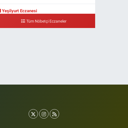
Yeşilyurt Eczanesi
eşilyurt Mahallesi Sipahioğlu Caddesi 13 B
Tüm Nöbetçi Eczaneler
0 (212) 573 15 20
Yol Tarifi Al
Akvaryum Eczanesi
enlikköy Mahallesi Eski Halkalı Caddesi 33 Akvaryum
anı Akua Florya AVMm Zemin Kat
0 (212) 574 24 20
Yol Tarifi Al