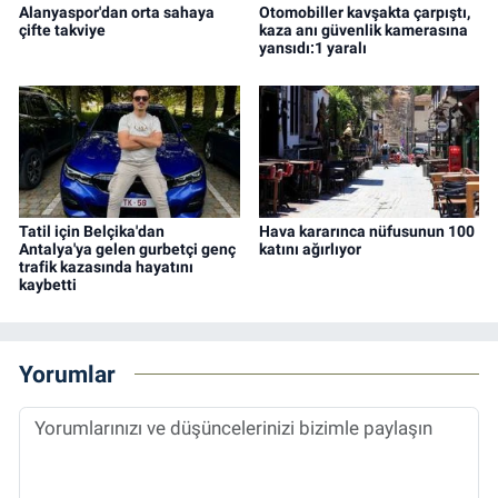
Alanyaspor'dan orta sahaya
Otomobiller kavşakta çarpıştı,
çifte takviye
kaza anı güvenlik kamerasına
yansıdı:1 yaralı
Tatil için Belçika'dan
Hava kararınca nüfusunun 100
Antalya'ya gelen gurbetçi genç
katını ağırlıyor
trafik kazasında hayatını
kaybetti
Yorumlar