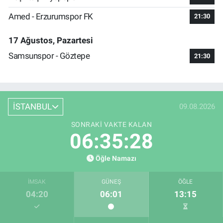
Amed - Erzurumspor FK
21:30
17 Ağustos, Pazartesi
Samsunspor - Göztepe
21:30
İSTANBUL
09.08.2026
SONRAKI VAKTE KALAN
06:35:27
Öğle Namazı
İMSAK
GÜNEŞ
ÖĞLE
04:20
06:01
13:15