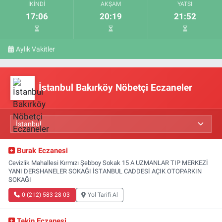
İKINDI
AKŞAM
YATSI
17:06
20:19
21:52
Aylık Vakitler
İstanbul Bakırköy Nöbetçi Eczaneler
Burak Eczanesi
Cevizlik Mahallesi Kırmızı Şebboy Sokak 15 A UZMANLAR TIP MERKEZİ
YANI DERSHANELER SOKAĞI İSTANBUL CADDESİ AÇIK OTOPARKIN
SOKAĞI
0 (212) 583 28 03
Yol Tarifi Al
Tekin Eczanesi