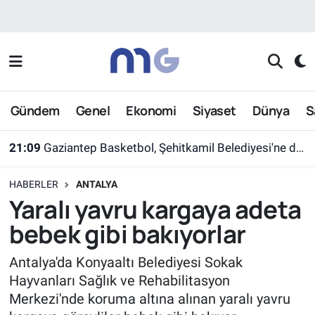
Nöbetçi Eczaneler
Hava Durumu
Gündem
Genel
Ekonomi
Siyaset
Dünya
S
İstanbul Namaz Vakitleri
21:09
Gaziantep Basketbol, Şehitkamil Belediyesi'ne devredildi
Trafik Durumu
HABERLER
ANTALYA
Süper Lig Puan Durumu ve Fikstür
Yaralı yavru kargaya adeta
bebek gibi bakıyorlar
Tüm Manşetler
Antalya'da Konyaaltı Belediyesi Sokak
Son Dakika Haberleri
Hayvanları Sağlık ve Rehabilitasyon
Merkezi'nde koruma altına alınan yaralı yavru
Haber Arşivi