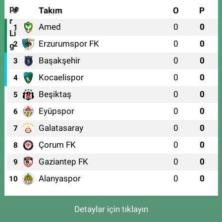
#
Takım
O
P
Amed
0
0
1
Erzurumspor FK
0
0
2
Başakşehir
0
0
3
Kocaelispor
0
0
4
Beşiktaş
0
0
5
Eyüpspor
0
0
6
Galatasaray
0
0
7
Çorum FK
0
0
8
Gaziantep FK
0
0
9
Alanyaspor
0
0
10
Detaylar için tıklayın