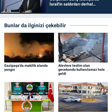
İsrail'in saldırıları derhal
durdurulmalıdır
Bunlar da ilginizi çekebilir
Gazipaşa'da makilik alanda
Alevlere teslim olan
yangın
gecekondu kullanılamaz hale
geldi