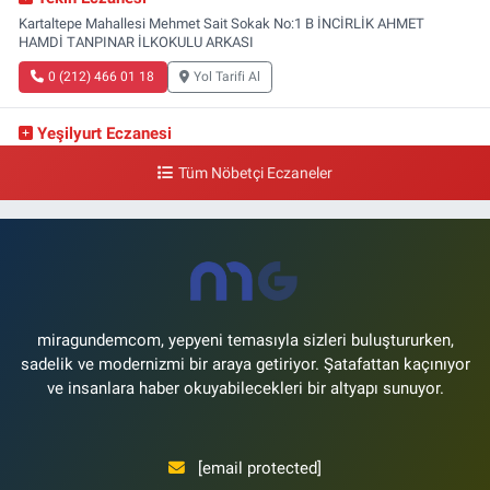
Kartaltepe Mahallesi Mehmet Sait Sokak No:1 B İNCİRLİK AHMET
HAMDİ TANPINAR İLKOKULU ARKASI
0 (212) 466 01 18
Yol Tarifi Al
Yeşilyurt Eczanesi
Yeşilyurt Mahallesi Sipahioğlu Caddesi 13 B
Tüm Nöbetçi Eczaneler
0 (212) 573 15 20
Yol Tarifi Al
Akvaryum Eczanesi
Şenlikköy Mahallesi Eski Halkalı Caddesi 33 Akvaryum Yanı Akua Florya
AVMm Zemin Kat
0 (212) 574 24 20
Yol Tarifi Al
miragundemcom, yepyeni temasıyla sizleri buluştururken,
sadelik ve modernizmi bir araya getiriyor. Şatafattan kaçınıyor
ve insanlara haber okuyabilecekleri bir altyapı sunuyor.
[email protected]