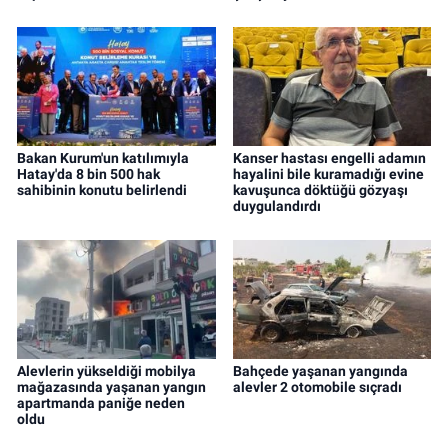
Bakan Kurum'un katılımıyla
Kanser hastası engelli adamın
Hatay'da 8 bin 500 hak
hayalini bile kuramadığı evine
sahibinin konutu belirlendi
kavuşunca döktüğü gözyaşı
duygulandırdı
Alevlerin yükseldiği mobilya
Bahçede yaşanan yangında
mağazasında yaşanan yangın
alevler 2 otomobile sıçradı
apartmanda paniğe neden
oldu