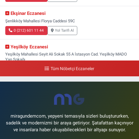
Ekşinar Eczanesi
Şenlikköy Mahallesi Florya Caddesi 59C
0 (212) 601 11 44
Yol Tarifi Al
Yeşilköy Eczanesi
Yeşilköy Mahallesi Seyit Ali Sokak 55 A İstasyon Cad. Yeşilköy MADO
Yan Sokağı
Tüm Nöbetçi Eczaneler
0 (212) 571 71 77
Yol Tarifi Al
Lale Eczanesi
Ataköy 3-4-11. Kısım Mahallesi Dr. Remzi Kazancıgil Caddesi Ataköy
4.Kısım Çarşısı No:12 Ataköy 4.Kısım Çarşısı
0 (212) 559 99 99
Yol Tarifi Al
miragundemcom, yepyeni temasıyla sizleri buluştururken,
sadelik ve modernizmi bir araya getiriyor. Şatafattan kaçınıyor
ve insanlara haber okuyabilecekleri bir altyapı sunuyor.