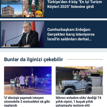
Türkiye'den 4 köy "En İyi Turizm
Köyleri 2025" listesine girdi
Cumhurbaşkanı Erdoğan:
Gerçekten barış isteniyorsa
İsrail'in saldırıları derhal
durdurulmalıdır
Bunlar da ilginizi çekebilir
'U' dönüşü yapmak isteyen
'Altıncı evladım oldu' dediği 74
otomobile 2 motosiklet ok gibi
yıllık cipini, 1 buçuk yıllık
saplandı
çalışmayla restore etti