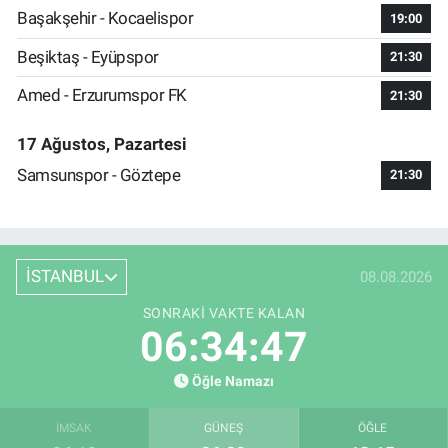
Başakşehir - Kocaelispor
19:00
Beşiktaş - Eyüpspor
21:30
Amed - Erzurumspor FK
21:30
17 Ağustos, Pazartesi
Samsunspor - Göztepe
21:30
İSTANBUL
08.08.2026
SONRAKI VAKTE KALAN
06:34:47
Öğle Namazı
İMSAK
GÜNEŞ
ÖĞLE