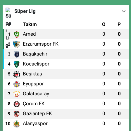
Süper Lig
#
Takım
O
P
Amed
0
0
1
Erzurumspor FK
0
0
2
Başakşehir
0
0
3
Kocaelispor
0
0
4
Beşiktaş
0
0
5
Eyüpspor
0
0
6
Galatasaray
0
0
7
Çorum FK
0
0
8
Gaziantep FK
0
0
9
Alanyaspor
0
0
10