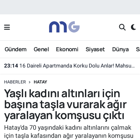
Nöbetçi Eczaneler
Hava Durumu
Gündem
Genel
Ekonomi
Siyaset
Dünya
S
İstanbul Namaz Vakitleri
23:14
16 Daireli Apartmanda Korku Dolu Anlar! Mahsur Kalanlar Kurtarıldı
Trafik Durumu
HABERLER
HATAY
Süper Lig Puan Durumu ve Fikstür
Yaşlı kadını altınları için
başına taşla vurarak ağır
Tüm Manşetler
yaralayan komşusu çıktı
Son Dakika Haberleri
Hatay'da 70 yaşındaki kadını altınlarını çalmak
için taşla kafasından ağır yaralayanın komşusu
Haber Arşivi