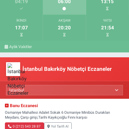
04:19
06:00
13:15
İKINDI
AKŞAM
YATSI
17:07
20:20
21:54
Aylık Vakitler
İstanbul Bakırköy Nöbetçi Eczaneler
Banu Eczanesi
Osmaniye Mahallesi Adalet Sokak 6 Osmaniye Minibüs Durakları
Meydanı, Çarşı girişi,Tarihi Kayıkçıoğlu Fırını karşısı
0 (212) 543 28 87
Yol Tarifi Al