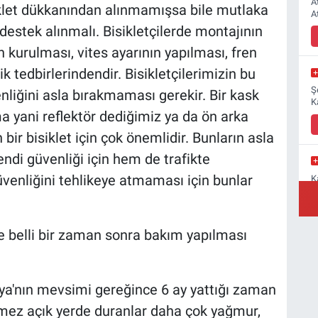
A
siklet dükkanından alınmamışsa bile mutlaka
A
estek alınmalı. Bisikletçilerde montajının
n kurulması, vites ayarının yapılması, fren
 tedbirlerindendir. Bisikletçilerimizin bu
Ş
enliğini asla bırakmaması gerekir. Bir kask
K
ma yani reflektör dediğimiz ya da ön arka
bir bisiklet için çok önemlidir. Bunların asla
ndi güvenliği için hem de trafikte
venliğini tehlikeye atmaması için bunlar
K
M
a
 de belli bir zaman sonra bakım yapılması
Y
onya'nın mevsimi gereğince 6 ay yattığı zaman
B
stemez açık yerde duranlar daha çok yağmur,