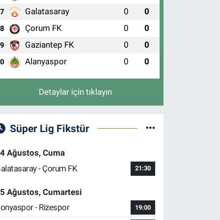
Galatasaray
0
0
7
Çorum FK
0
0
8
Gaziantep FK
0
0
9
Alanyaspor
0
0
10
Detaylar için tıklayın
Süper Lig Fikstür
4 Ağustos, Cuma
alatasaray - Çorum FK
21:30
5 Ağustos, Cumartesi
onyaspor - Rizespor
19:00