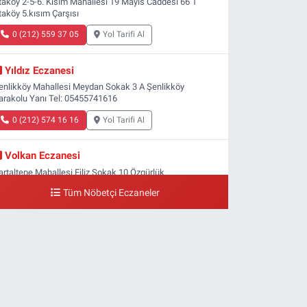
taköy 2-5-6. Kısım Mahallesi 19 Mayıs Caddesi 66 1
taköy 5.kısım Çarşısı
0 (212) 559 37 05
Yol Tarifi Al
Yıldız Eczanesi
enlikköy Mahallesi Meydan Sokak 3 A Şenlikköy
arakolu Yanı Tel: 05455741616
0 (212) 574 16 16
Yol Tarifi Al
Volkan Eczanesi
artaltepe Mahallesi Filiz Sokak 10 Özgürlük
eydanı,Bakırköy metrosu çıkışı,Kız meslek lisesi sokağı
Tüm Nöbetçi Eczaneler
şağısı
0 (533) 496 36 65
Yol Tarifi Al
Yeni Hayat Eczanesi
eşilköy Mahallesi Doğruyol Sokak 7 A Dürümcü Baba'nın
ir Alt Sokağı,Bitez Dondurmacısının Sokağı
0 (212) 663 11 97
Yol Tarifi Al