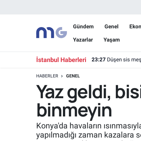
Nöbetçi Eczaneler
Gündem
Genel
Eko
Yazarlar
Yaşam
Hava Durumu
İstanbul Namaz Vakitleri
İstanbul Haberleri
23:27
Düşen sis meşa
Trafik Durumu
HABERLER
GENEL
Yaz geldi, bi
Süper Lig Puan Durumu ve Fikstür
binmeyin
Tüm Manşetler
Son Dakika Haberleri
Konya'da havaların ısınmasıyla 
yapılmadığı zaman kazalara sebe
Haber Arşivi