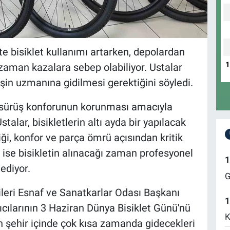
te bisiklet kullanımı artarken, depolardan
 zaman kazalara sebep olabiliyor. Ustalar
 işin uzmanına gidilmesi gerektiğini söyledi.
 ve sürüş konforunun korunması amacıyla
alar, bisikletlerin altı ayda bir yapılacak
iği, konfor ve parça ömrü açısından kritik
rı ise bisikletin alınacağı zaman profesyonel
1
ediyor.
G
ileri Esnaf ve Sanatkarlar Odası Başkanı
1
ıcılarının 3 Haziran Dünya Bisiklet Günü'nü
K
dan şehir içinde çok kısa zamanda gidecekleri