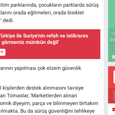
ğitim parklarında, çocukların parklarda sürüş
uklarını orada eğitmeleri, orada bisiklet
' dedi.
İM
ürkiye ile Suriye'nin refah ve istikrarını
04
rı görmemiz mümkün değil'
ayarının yapılması çok elzem güvenlik
 kişilerden destek alınmasını tavsiye
 İlhan Tomaslar, 'Marketlerden alınan
nomik diyeyim, parça ve bilinmeyen birtakım
ılmakta. Bu da sürüş güvenliğini tehlikeye