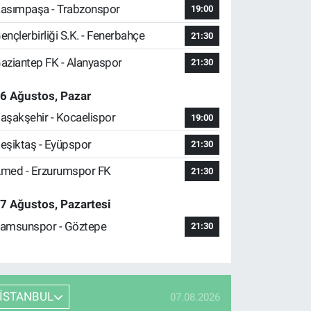
asımpaşa - Trabzonspor
19:00
ençlerbirliği S.K. - Fenerbahçe
21:30
aziantep FK - Alanyaspor
21:30
6 Ağustos, Pazar
aşakşehir - Kocaelispor
19:00
eşiktaş - Eyüpspor
21:30
med - Erzurumspor FK
21:30
7 Ağustos, Pazartesi
amsunspor - Göztepe
21:30
İSTANBUL
07.08.2026