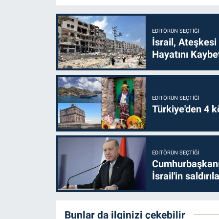
EDITÖRÜN SEÇTIĞI
İsrail, Ateşkesi
Hayatını Kaybet
EDITÖRÜN SEÇTIĞI
Türkiye'den 4 kö
EDITÖRÜN SEÇTIĞI
Cumhurbaşkanı 
İsrail'in saldırı
Bunlar da ilginizi çekebilir