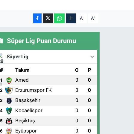
-
+
A
A
Süper Lig Puan Durumu
Süper Lig
#
Takım
O
P
Amed
0
0
1
Erzurumspor FK
0
0
2
Başakşehir
0
0
3
Kocaelispor
0
0
4
Beşiktaş
0
0
5
Eyüpspor
0
0
6