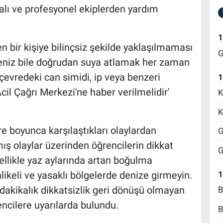
alı ve profesyonel ekiplerden yardım
1
 bir kişiye bilinçsiz şekilde yaklaşılmaması
G
seniz bile doğrudan suya atlamak her zaman
 çevredeki can simidi, ip veya benzeri
1
il Çağrı Merkezi'ne haber verilmelidir'
K
K
e boyunca karşılaştıkları olaylardan
G
ış olaylar üzerinden öğrencilerin dikkat
G
ellikle yaz aylarında artan boğulma
1
hlikeli ve yasaklı bölgelerde denize girmeyin.
ç dakikalık dikkatsizlik geri dönüşü olmayan
B
rencilere uyarılarda bulundu.
B