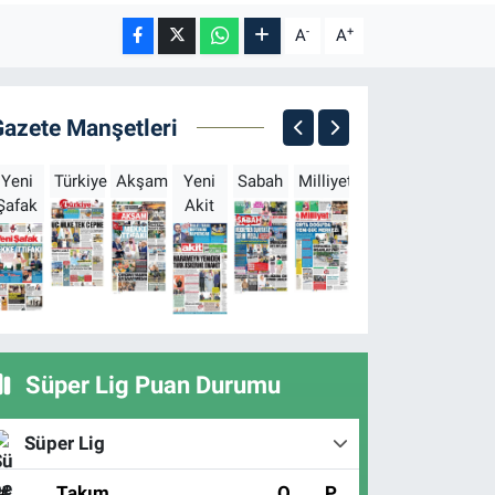
-
+
A
A
Gazete Manşetleri
Yeni
Türkiye
Akşam
Yeni
Sabah
Milliyet
Hürriyet
Türkgün
Şafak
Akit
B
Süper Lig Puan Durumu
Süper Lig
#
Takım
O
P