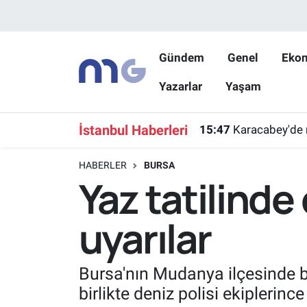
Nöbetçi Eczaneler
Gündem
Genel
Eko
Yazarlar
Yaşam
Hava Durumu
İstanbul Namaz Vakitleri
İstanbul Haberleri
15:47
Karacabey'de 
Trafik Durumu
HABERLER
BURSA
Yaz tatilinde 
Süper Lig Puan Durumu ve Fikstür
uyarılar
Tüm Manşetler
Son Dakika Haberleri
Bursa'nın Mudanya ilçesinde b
birlikte deniz polisi ekiplerin
Haber Arşivi