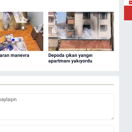
Y
Ş
Y
taran manevra
Depoda çıkan yangın
apartmanı yakıyordu