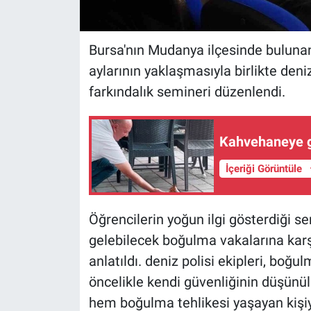
Bursa'nın Mudanya ilçesinde buluna
aylarının yaklaşmasıyla birlikte deni
farkındalık semineri düzenlendi.
Kahvehaneye ge
İçeriği Görüntüle
Öğrencilerin yoğun ilgi gösterdiği 
gelebilecek boğulma vakalarına karşı
anlatıldı. deniz polisi ekipleri, boğu
öncelikle kendi güvenliğinin düşünül
hem boğulma tehlikesi yaşayan kişiy