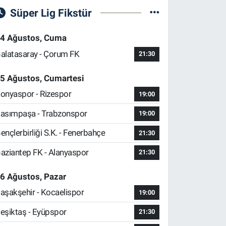
Süper Lig Fikstür
4 Ağustos, Cuma
alatasaray - Çorum FK
21:30
5 Ağustos, Cumartesi
onyaspor - Rizespor
19:00
asımpaşa - Trabzonspor
19:00
ençlerbirliği S.K. - Fenerbahçe
21:30
aziantep FK - Alanyaspor
21:30
6 Ağustos, Pazar
aşakşehir - Kocaelispor
19:00
eşiktaş - Eyüpspor
21:30