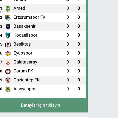
Amed
0
0
1
Erzurumspor FK
0
0
2
Başakşehir
0
0
3
Kocaelispor
0
0
4
Beşiktaş
0
0
5
Eyüpspor
0
0
6
Galatasaray
0
0
7
Çorum FK
0
0
8
Gaziantep FK
0
0
9
Alanyaspor
0
0
10
Detaylar için tıklayın