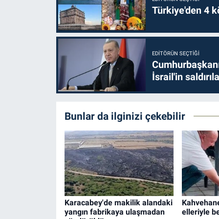
Türkiye'den 4 kö
EDITÖRÜN SEÇTIĞI
Cumhurbaşkanı 
İsrail'in saldırı
Bunlar da ilginizi çekebilir
Karacabey'de makilik alandaki
Kahvehane
yangın fabrikaya ulaşmadan
elleriyle b