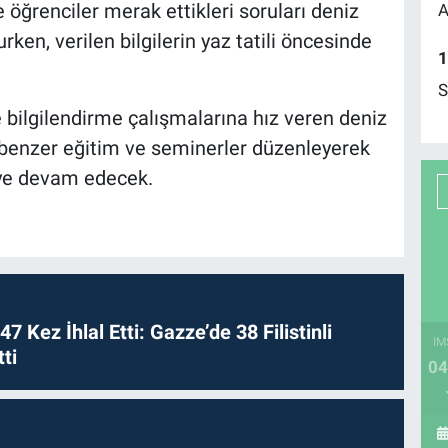
 öğrenciler merak ettikleri soruları deniz
A
urken, verilen bilgilerin yaz tatili öncesinde
1
S
 bilgilendirme çalışmalarına hız veren deniz
da benzer eğitim ve seminerler düzenleyerek
eye devam edecek.
 47 Kez İhlal Etti: Gazze’de 38 Filistinli
İM
ti
04