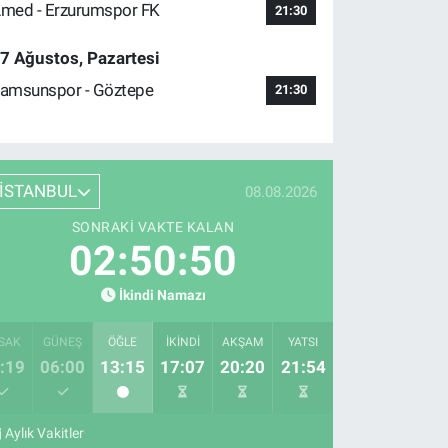
med - Erzurumspor FK
21:30
7 Ağustos, Pazartesi
amsunspor - Göztepe
21:30
İSTANBUL
08.08.2026
SONRAKI VAKTE KALAN
02:50:49
İkindi Namazı
SAK
GÜNEŞ
ÖĞLE
İKINDI
AKŞAM
YATSI
:19
06:00
13:15
17:07
20:20
21:54
Aylık Vakitler