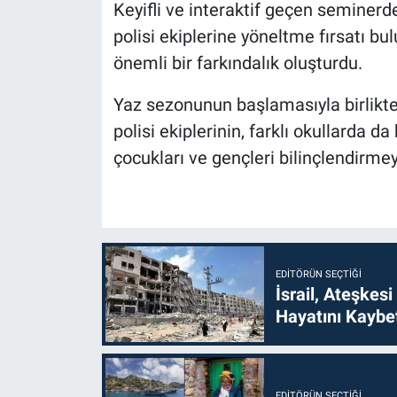
Keyifli ve interaktif geçen seminerde
polisi ekiplerine yöneltme fırsatı bul
önemli bir farkındalık oluşturdu.
Yaz sezonunun başlamasıyla birlikte
polisi ekiplerinin, farklı okullarda 
çocukları ve gençleri bilinçlendirm
EDITÖRÜN SEÇTIĞI
İsrail, Ateşkesi
Hayatını Kaybet
EDITÖRÜN SEÇTIĞI