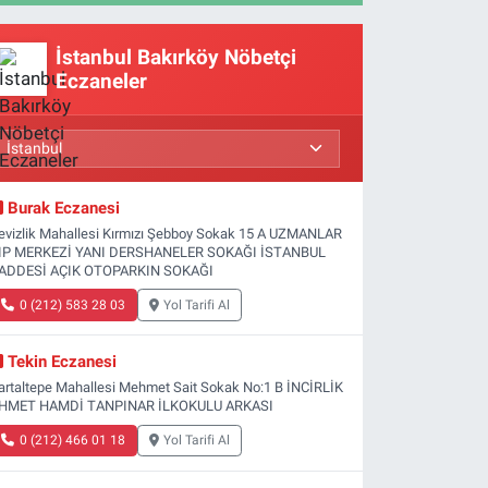
İstanbul Bakırköy Nöbetçi
Eczaneler
Burak Eczanesi
evizlik Mahallesi Kırmızı Şebboy Sokak 15 A UZMANLAR
IP MERKEZİ YANI DERSHANELER SOKAĞI İSTANBUL
ADDESİ AÇIK OTOPARKIN SOKAĞI
0 (212) 583 28 03
Yol Tarifi Al
Tekin Eczanesi
artaltepe Mahallesi Mehmet Sait Sokak No:1 B İNCİRLİK
HMET HAMDİ TANPINAR İLKOKULU ARKASI
0 (212) 466 01 18
Yol Tarifi Al