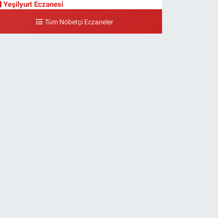
Yeşilyurt Eczanesi
eşilyurt Mahallesi Sipahioğlu Caddesi 13 B
Tüm Nöbetçi Eczaneler
0 (212) 573 15 20
Yol Tarifi Al
Akvaryum Eczanesi
enlikköy Mahallesi Eski Halkalı Caddesi 33 Akvaryum
anı Akua Florya AVMm Zemin Kat
0 (212) 574 24 20
Yol Tarifi Al