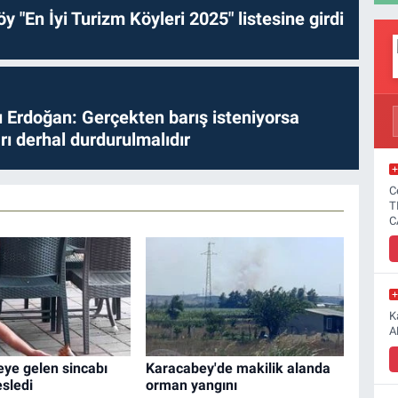
y "En İyi Turizm Köyleri 2025" listesine girdi
Erdoğan: Gerçekten barış isteniyorsa
ları derhal durdurulmalıdır
C
T
C
K
A
ye gelen sincabı
Karacabey'de makilik alanda
esledi
orman yangını