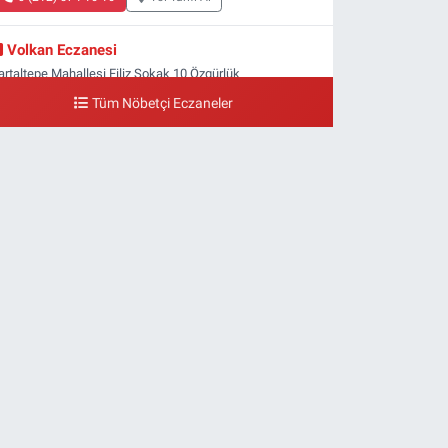
Volkan Eczanesi
artaltepe Mahallesi Filiz Sokak 10 Özgürlük
eydanı,Bakırköy metrosu çıkışı,Kız meslek lisesi sokağı
Tüm Nöbetçi Eczaneler
şağısı
0 (533) 496 36 65
Yol Tarifi Al
Yeni Hayat Eczanesi
eşilköy Mahallesi Doğruyol Sokak 7 A Dürümcü Baba'nın
ir Alt Sokağı,Bitez Dondurmacısının Sokağı
0 (212) 663 11 97
Yol Tarifi Al