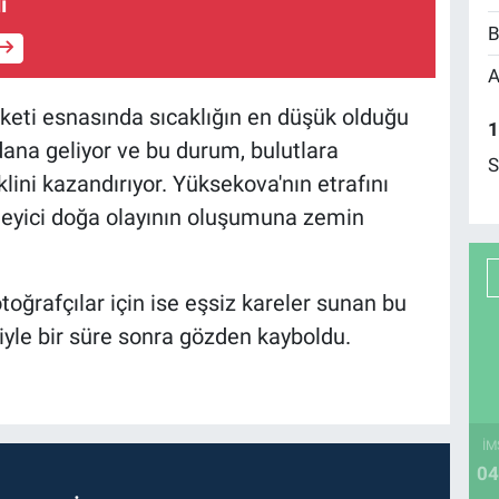
ı
B
A
keti esnasında sıcaklığın en düşük olduğu
1
na geliyor ve bu durum, bulutlara
S
klini kazandırıyor. Yüksekova'nın etrafını
leyici doğa olayının oluşumuna zemin
toğrafçılar için ise eşsiz kareler sunan bu
iyle bir süre sonra gözden kayboldu.
İM
04