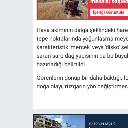
mesaisi başlad
İçeriği Görüntüle
Hava akımının dalga şeklindeki hare
tepe noktalarında yoğunlaşma meyda
karakteristik 'mercek' veya 'disko' şe
saran sarp dağ yapısının da bu büyü
hazırladığı belirtildi.
Görenlerin dönüp bir daha baktığı, fo
doğa olayı, rüzgarın yön değiştirmes
EDITÖRÜN SEÇTIĞI