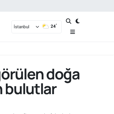
°
24
İstanbul
görülen doğa
 bulutlar