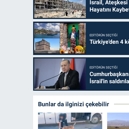
İsrail, Ateşkesi
Hayatını Kaybet
EDITÖRÜN SEÇTIĞI
Türkiye'den 4 kö
EDITÖRÜN SEÇTIĞI
Cumhurbaşkanı 
İsrail'in saldırı
Bunlar da ilginizi çekebilir