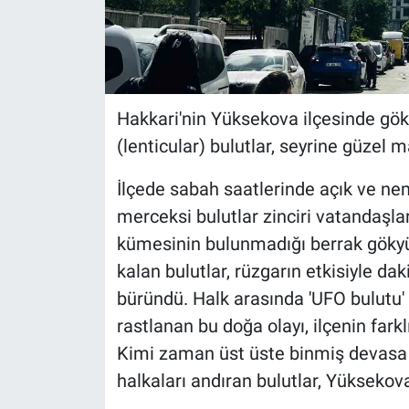
Hakkari'nin Yüksekova ilçesinde gök
(lenticular) bulutlar, seyrine güzel 
İlçede sabah saatlerinde açık ve ne
merceksi bulutlar zinciri vatandaşlar
kümesinin bulunmadığı berrak gökyüz
kalan bulutlar, rüzgarın etkisiyle dak
büründü. Halk arasında 'UFO bulutu'
rastlanan bu doğa olayı, ilçenin fark
Kimi zaman üst üste binmiş devasa 
halkaları andıran bulutlar, Yüksekov