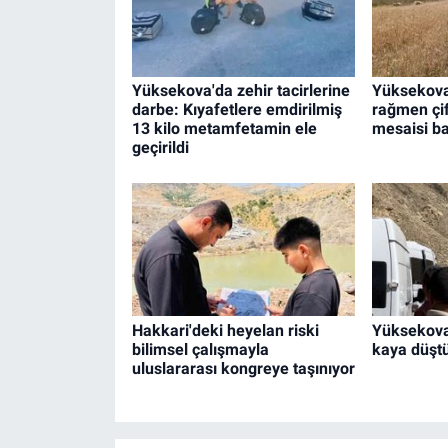
Yüksekova'da zehir tacirlerine
Yüksekova
darbe: Kıyafetlere emdirilmiş
rağmen çif
13 kilo metamfetamin ele
mesaisi ba
geçirildi
Hakkari'deki heyelan riski
Yüksekova
bilimsel çalışmayla
kaya düşt
uluslararası kongreye taşınıyor