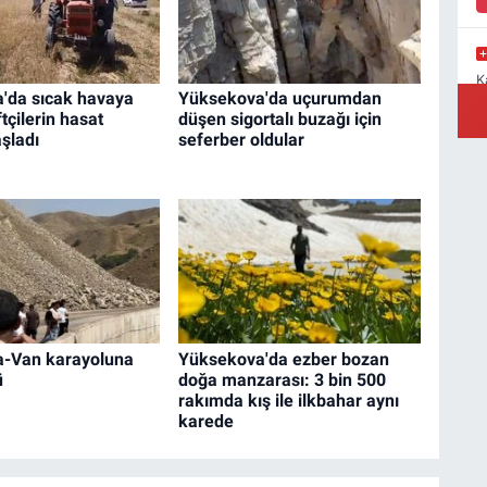
K
'da sıcak havaya
Yüksekova'da uçurumdan
M
a
tçilerin hasat
düşen sigortalı buzağı için
şladı
seferber oldular
Y
B
-Van karayoluna
Yüksekova'da ezber bozan
ü
doğa manzarası: 3 bin 500
rakımda kış ile ilkbahar aynı
karede