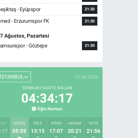
eşiktaş - Eyüpspor
21:30
med - Erzurumspor FK
21:30
7 Ağustos, Pazartesi
amsunspor - Göztepe
21:30
İSTANBUL
07.08.2026
SONRAKI VAKTE KALAN
04:34:16
Öğle Namazı
SAK
GÜNEŞ
ÖĞLE
İKINDI
AKŞAM
YATSI
:17
05:59
13:15
17:07
20:21
21:56