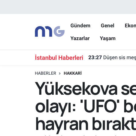
Nöbetçi Eczaneler
Gündem
Genel
Eko
Yazarlar
Yaşam
Hava Durumu
İstanbul Namaz Vakitleri
İstanbul Haberleri
23:27
Düşen sis meşa
Trafik Durumu
HABERLER
HAKKARI
Yüksekova se
Süper Lig Puan Durumu ve Fikstür
olayı: 'UFO' 
Tüm Manşetler
hayran bırakt
Son Dakika Haberleri
Haber Arşivi