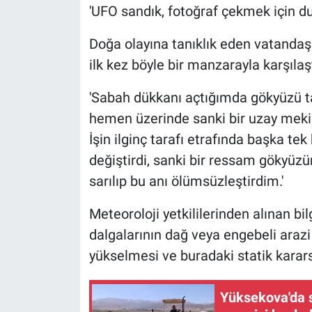
'UFO sandık, fotoğraf çekmek için du
Doğa olayına tanıklık eden vatanda
ilk kez böyle bir manzarayla karşılaşt
'Sabah dükkanı açtığımda gökyüzü 
hemen üzerinde sanki bir uzay mekiği
İşin ilginç tarafı etrafında başka tek
değiştirdi, sanki bir ressam gökyüz
sarılıp bu anı ölümsüzleştirdim.'
Meteoroloji yetkililerinden alınan bi
dalgalarının dağ veya engebeli arazi
yükselmesi ve buradaki statik karars
Yüksekova'da s