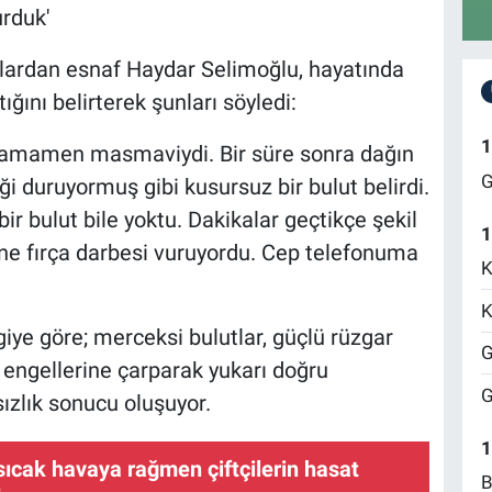
rduk'
şlardan esnaf Haydar Selimoğlu, hayatında
ığını belirterek şunları söyledi:
1
tamamen masmaviydi. Bir süre sonra dağın
G
 duruyormuş gibi kusursuz bir bulut belirdi.
 bir bulut bile yoktu. Dakikalar geçtikçe şekil
1
üne fırça darbesi vuruyordu. Cep telefonuma
K
K
lgiye göre; merceksi bulutlar, güçlü rüzgar
G
 engellerine çarparak yukarı doğru
G
ızlık sonucu oluşuyor.
1
ıcak havaya rağmen çiftçilerin hasat
B