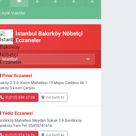
Aylık Vakitler
İstanbul Bakırköy Nöbetçi
Eczaneler
Pınar Eczanesi
taköy 2-5-6. Kısım Mahallesi 19 Mayıs Caddesi 66 1
taköy 5.kısım Çarşısı
0 (212) 559 37 05
Yol Tarifi Al
Yıldız Eczanesi
enlikköy Mahallesi Meydan Sokak 3 A Şenlikköy
arakolu Yanı Tel: 05455741616
0 (212) 574 16 16
Yol Tarifi Al