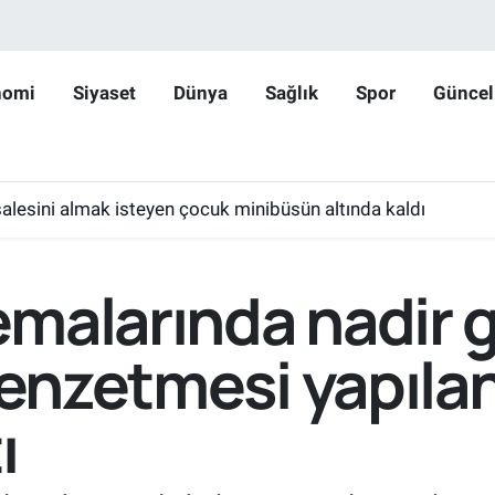
nomi
Siyaset
Dünya
Sağlık
Spor
Güncel
lesini almak isteyen çocuk minibüsün altında kaldı
malarında nadir 
benzetmesi yapılan
ı