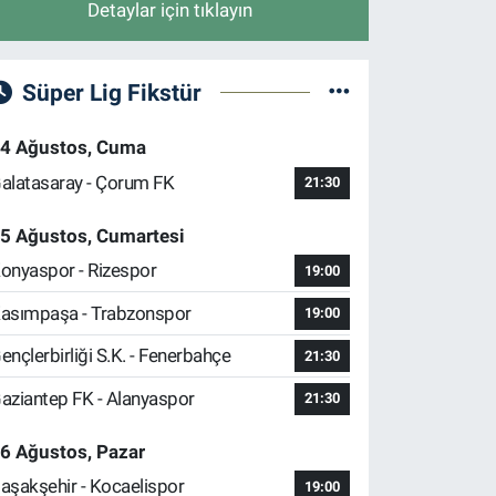
Detaylar için tıklayın
Süper Lig Fikstür
4 Ağustos, Cuma
alatasaray - Çorum FK
21:30
5 Ağustos, Cumartesi
onyaspor - Rizespor
19:00
asımpaşa - Trabzonspor
19:00
ençlerbirliği S.K. - Fenerbahçe
21:30
aziantep FK - Alanyaspor
21:30
6 Ağustos, Pazar
aşakşehir - Kocaelispor
19:00