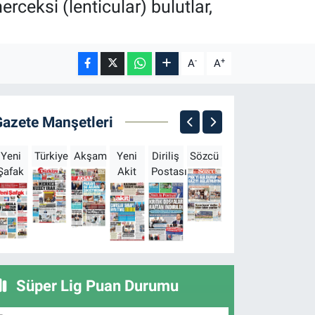
ceksi (lenticular) bulutlar,
-
+
A
A
Gazete Manşetleri
Yeni
Türkiye
Akşam
Yeni
Diriliş
Sözcü
Sabah
Milliyet
H
Şafak
Akit
Postası
Süper Lig Puan Durumu