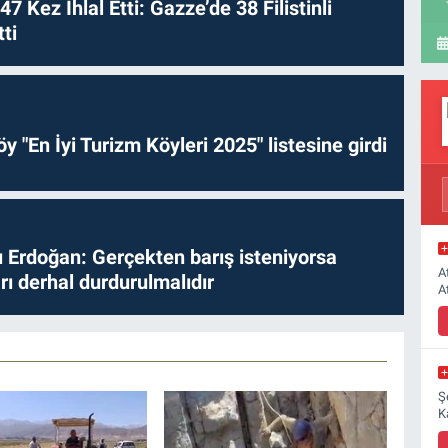
 47 Kez İhlal Etti: Gazze’de 38 Filistinli
ti
y "En İyi Turizm Köyleri 2025" listesine girdi
Erdoğan: Gerçekten barış isteniyorsa
A
ları derhal durdurulmalıdır
A
Ş
K