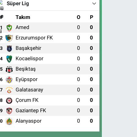
Süper Lig
#
Takım
O
P
Amed
0
0
1
Erzurumspor FK
0
0
2
Başakşehir
0
0
3
Kocaelispor
0
0
4
Beşiktaş
0
0
5
Eyüpspor
0
0
6
Galatasaray
0
0
7
Çorum FK
0
0
8
Gaziantep FK
0
0
9
Alanyaspor
0
0
10