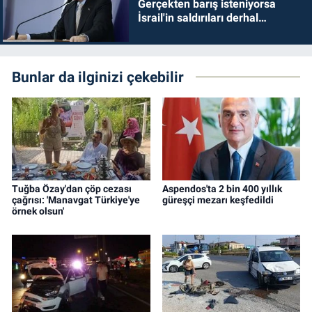
Gerçekten barış isteniyorsa
İsrail'in saldırıları derhal
durdurulmalıdır
Bunlar da ilginizi çekebilir
Tuğba Özay'dan çöp cezası
Aspendos'ta 2 bin 400 yıllık
çağrısı: 'Manavgat Türkiye'ye
güreşçi mezarı keşfedildi
örnek olsun'