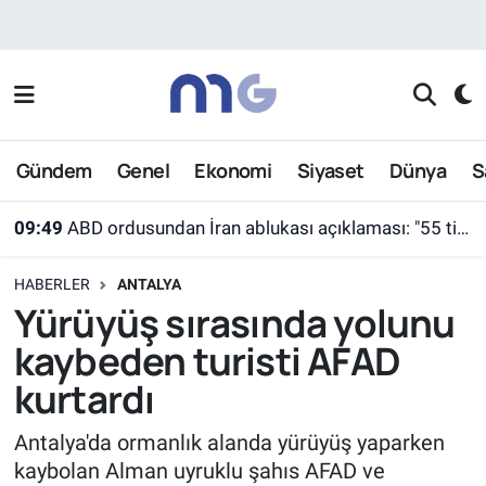
Nöbetçi Eczaneler
Hava Durumu
Gündem
Genel
Ekonomi
Siyaset
Dünya
S
İstanbul Namaz Vakitleri
09:49
ABD ordusundan İran ablukası açıklaması: "55 ticari gemi farklı rotalara yönlendirildi"
Trafik Durumu
HABERLER
ANTALYA
Süper Lig Puan Durumu ve Fikstür
Yürüyüş sırasında yolunu
kaybeden turisti AFAD
Tüm Manşetler
kurtardı
Son Dakika Haberleri
Antalya'da ormanlık alanda yürüyüş yaparken
kaybolan Alman uyruklu şahıs AFAD ve
Haber Arşivi