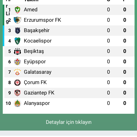
Amed
0
0
1
Erzurumspor FK
0
0
2
Başakşehir
0
0
3
Kocaelispor
0
0
4
Beşiktaş
0
0
5
Eyüpspor
0
0
6
Galatasaray
0
0
7
Çorum FK
0
0
8
Gaziantep FK
0
0
9
Alanyaspor
0
0
10
Detaylar için tıklayın