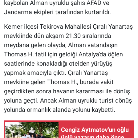
kaybolan Alman uyruklu şahıs AFAD ve
Jandarma ekipleri tarafından kurtarıldı.
Kemer ilçesi Tekirova Mahallesi Çıralı Yanartaş
mevkiinde dün akşam 21.30 sıralarında
meydana gelen olayda, Alman vatandaşın
Thomas H. tatil için geldiği Antalya'da öğlen
saatlerinde konakladığı otelden yürüyüş
yapmak amacıyla çıktı. Çıralı Yanartaş
mevkiine gelen Thomas H., burada vakit
geçirdikten sonra havanın kararması ile dönüş
yoluna geçti. Ancak Alman uyruklu turist dönüş
yolunda ormanlık alanda yolunu kaybetti.
Cengiz Aytmatov'un oğlu
ünlü yazarın daha önce