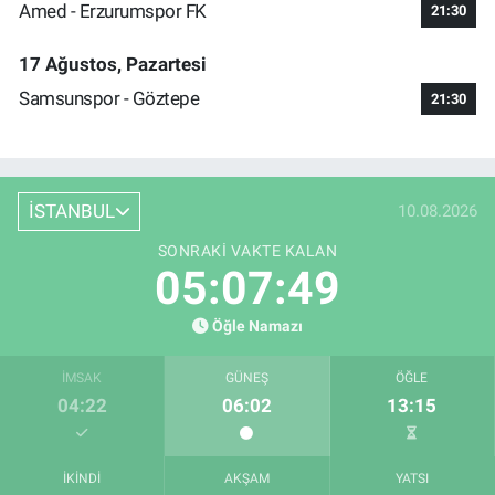
Amed - Erzurumspor FK
21:30
17 Ağustos, Pazartesi
Samsunspor - Göztepe
21:30
İSTANBUL
10.08.2026
SONRAKI VAKTE KALAN
05:07:48
Öğle Namazı
İMSAK
GÜNEŞ
ÖĞLE
04:22
06:02
13:15
İKINDI
AKŞAM
YATSI