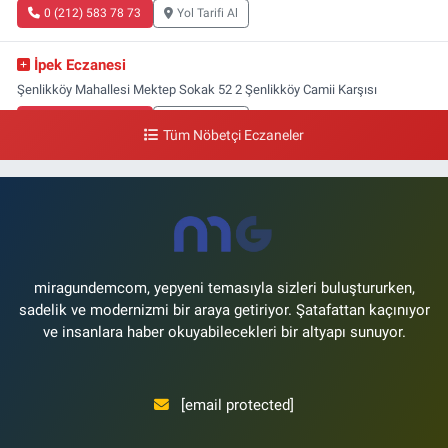
0 (212) 583 78 73
Yol Tarifi Al
İpek Eczanesi
Şenlikköy Mahallesi Mektep Sokak 52 2 Şenlikköy Camii Karşısı
0 (212) 662 46 37
Yol Tarifi Al
Tüm Nöbetçi Eczaneler
miragundemcom, yepyeni temasıyla sizleri buluştururken,
sadelik ve modernizmi bir araya getiriyor. Şatafattan kaçınıyor
ve insanlara haber okuyabilecekleri bir altyapı sunuyor.
[email protected]