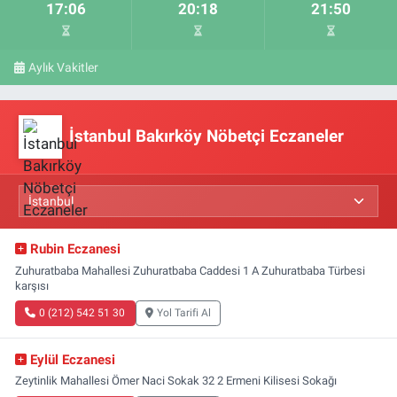
17:06
20:18
21:50
Aylık Vakitler
İstanbul Bakırköy Nöbetçi Eczaneler
Rubin Eczanesi
Zuhuratbaba Mahallesi Zuhuratbaba Caddesi 1 A Zuhuratbaba Türbesi
karşısı
0 (212) 542 51 30
Yol Tarifi Al
Eylül Eczanesi
Zeytinlik Mahallesi Ömer Naci Sokak 32 2 Ermeni Kilisesi Sokağı