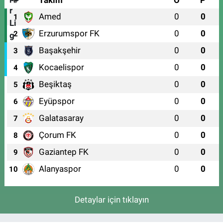
Amed
0
0
1
Erzurumspor FK
0
0
2
Başakşehir
0
0
3
Kocaelispor
0
0
4
Beşiktaş
0
0
5
Eyüpspor
0
0
6
Galatasaray
0
0
7
Çorum FK
0
0
8
Gaziantep FK
0
0
9
Alanyaspor
0
0
10
Detaylar için tıklayın