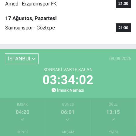
Amed - Erzurumspor FK
21:30
17 Ağustos, Pazartesi
Samsunspor - Göztepe
21:30
İSTANBUL
09.08.2026
SONRAKI VAKTE KALAN
03:34:02
İmsak Namazı
İMSAK
GÜNEŞ
ÖĞLE
04:20
06:01
13:15
İKINDI
AKŞAM
YATSI