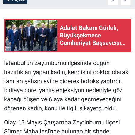
A
A
Adalet Bakanı Gürlek,
Büyükçekmece
Cumhuriyet Başsavcısı
Karakaya ile bir araya
geldi
İstanbul'un Zeytinburnu ilçesinde düğün
hazırlıkları yapan kadın, kendisini doktor olarak
tanıtan şahsın evine giderek botoks yaptırdı.
İddiaya göre, yanlış enjeksiyon nedeniyle göz
kapağı düşen ve 6 aya kadar geçmeyeceğini
öğrenen kadın, konu ile ilgili şikayetçi oldu.
Olay, 13 Mayıs Çarşamba Zeytinburnu ilçesi
Sümer Mahallesi'nde bulunan bir sitede