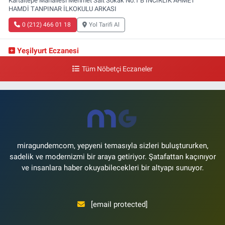
Kartaltepe Mahallesi Mehmet Sait Sokak No:1 B İNCİRLİK AHMET
HAMDİ TANPINAR İLKOKULU ARKASI
0 (212) 466 01 18
Yol Tarifi Al
Yeşilyurt Eczanesi
Yeşilyurt Mahallesi Sipahioğlu Caddesi 13 B
Tüm Nöbetçi Eczaneler
0 (212) 573 15 20
Yol Tarifi Al
Akvaryum Eczanesi
Şenlikköy Mahallesi Eski Halkalı Caddesi 33 Akvaryum Yanı Akua Florya
AVMm Zemin Kat
0 (212) 574 24 20
Yol Tarifi Al
miragundemcom, yepyeni temasıyla sizleri buluştururken,
sadelik ve modernizmi bir araya getiriyor. Şatafattan kaçınıyor
ve insanlara haber okuyabilecekleri bir altyapı sunuyor.
[email protected]