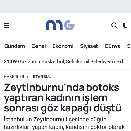
Nöbetçi Eczaneler
Hava Durumu
Gündem
Genel
Ekonomi
Siyaset
Dünya
S
İstanbul Namaz Vakitleri
21:09
Gaziantep Basketbol, Şehitkamil Belediyesi'ne devredildi
Trafik Durumu
HABERLER
ISTANBUL
Süper Lig Puan Durumu ve Fikstür
Zeytinburnu'nda botoks
yaptıran kadının işlem
Tüm Manşetler
sonrası göz kapağı düştü
Son Dakika Haberleri
İstanbul'un Zeytinburnu ilçesinde düğün
hazırlıkları yapan kadın, kendisini doktor olarak
Haber Arşivi