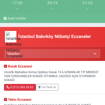
17:06
20:19
21:52
Aylık Vakitler
İstanbul Bakırköy Nöbetçi Eczaneler
Burak Eczanesi
Cevizlik Mahallesi Kırmızı Şebboy Sokak 15 A UZMANLAR TIP MERKEZİ
YANI DERSHANELER SOKAĞI İSTANBUL CADDESİ AÇIK OTOPARKIN
SOKAĞI
0 (212) 583 28 03
Yol Tarifi Al
Tekin Eczanesi