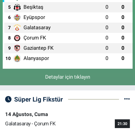
Beşiktaş
0
0
5
Eyüpspor
0
0
6
Galatasaray
0
0
7
Çorum FK
0
0
8
Gaziantep FK
0
0
9
Alanyaspor
0
0
10
Detaylar için tıklayın
Süper Lig Fikstür
14 Ağustos, Cuma
Galatasaray - Çorum FK
21:30