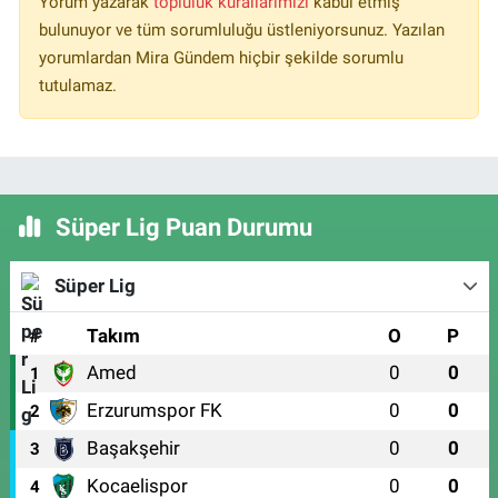
Yorum yazarak
topluluk kurallarımızı
kabul etmiş
bulunuyor ve tüm sorumluluğu üstleniyorsunuz. Yazılan
yorumlardan Mira Gündem hiçbir şekilde sorumlu
tutulamaz.
Süper Lig Puan Durumu
Süper Lig
#
Takım
O
P
Amed
0
0
1
Erzurumspor FK
0
0
2
Başakşehir
0
0
3
Kocaelispor
0
0
4