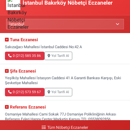
İstanbul Bakırköy Nöbetçi Eczaneler
Tuna Eczanesi
Sakızağacı Mahallesi İstanbul Caddesi No:42 A
0 (212) 585 35 86
Yol Tarifi Al
Şifa Eczanesi
Yeşilköy Mahallesi İstasyon Caddesi 41 A Garanti Bankası Karşışı, Eski
Şevketiye Mahallesi
0 (212) 573 59 67
Yol Tarifi Al
Referans Eczanesi
Osmaniye Mahallesi Cami Sokak 77J Osmaniye Polikliniğinin Arkası
Referans Evleri Happy Center Marketin Karşısı TEL:05538092856
Tüm Nöbetçi Eczaneler
0 (212) 809 28 56
Yol Tarifi Al