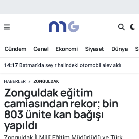
Nöbetçi Eczaneler
Hava Durumu
Gündem
Genel
Ekonomi
Siyaset
Dünya
S
İstanbul Namaz Vakitleri
14:17
Batman'da seyir halindeki otomobil alev aldı
Trafik Durumu
HABERLER
ZONGULDAK
Süper Lig Puan Durumu ve Fikstür
Zonguldak eğitim
camiasından rekor; bin
Tüm Manşetler
803 ünite kan bağışı
Son Dakika Haberleri
yapıldı
Haber Arşivi
Zonguldak İl Millî Eğitim Müdürlüğü ve Türk