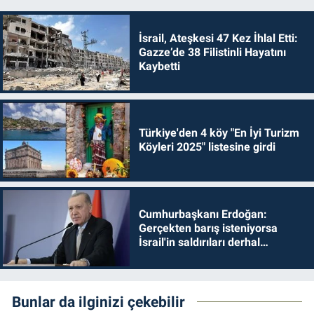
İsrail, Ateşkesi 47 Kez İhlal Etti:
Gazze’de 38 Filistinli Hayatını
Kaybetti
Türkiye'den 4 köy "En İyi Turizm
Köyleri 2025" listesine girdi
Cumhurbaşkanı Erdoğan:
Gerçekten barış isteniyorsa
İsrail'in saldırıları derhal
durdurulmalıdır
Bunlar da ilginizi çekebilir