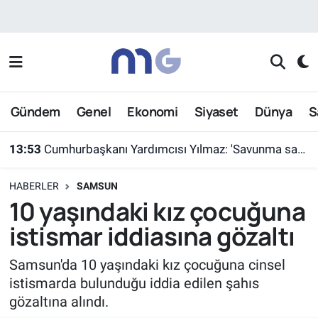
Nöbetçi Eczaneler
Hava Durumu
Gündem
Genel
Ekonomi
Siyaset
Dünya
S
İstanbul Namaz Vakitleri
13:53
Cumhurbaşkanı Yardımcısı Yılmaz: 'Savunma sanayiinde hedefimiz en kısa sürede ülkemizi ilk 10 ihracatçı ülke arasına sokmak'
Trafik Durumu
HABERLER
SAMSUN
Süper Lig Puan Durumu ve Fikstür
10 yaşındaki kız çocuğuna
istismar iddiasına gözaltı
Tüm Manşetler
Samsun'da 10 yaşındaki kız çocuğuna cinsel
Son Dakika Haberleri
istismarda bulunduğu iddia edilen şahıs
gözaltına alındı.
Haber Arşivi