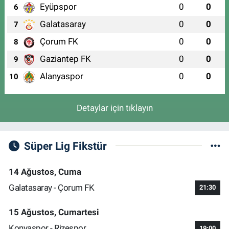
Eyüpspor
0
0
6
Galatasaray
0
0
7
Çorum FK
0
0
8
Gaziantep FK
0
0
9
Alanyaspor
0
0
10
Detaylar için tıklayın
Süper Lig Fikstür
14 Ağustos, Cuma
Galatasaray - Çorum FK
21:30
15 Ağustos, Cumartesi
Konyaspor - Rizespor
19:00