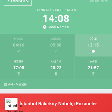
İSTANBUL
06.08.2026
SONRAKI VAKTE KALAN
14:07
İkindi Namazı
İMSAK
GÜNEŞ
ÖĞLE
04:16
05:58
13:15
İKINDI
AKŞAM
YATSI
17:08
20:23
21:57
Aylık Vakitler
İstanbul Bakırköy Nöbetçi Eczaneler