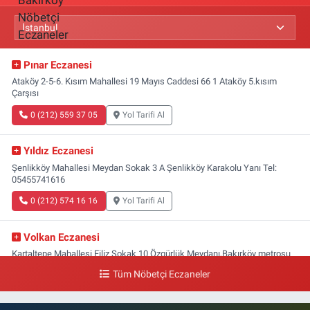
Pınar Eczanesi
Ataköy 2-5-6. Kısım Mahallesi 19 Mayıs Caddesi 66 1 Ataköy 5.kısım
Çarşısı
0 (212) 559 37 05
Yol Tarifi Al
Yıldız Eczanesi
Şenlikköy Mahallesi Meydan Sokak 3 A Şenlikköy Karakolu Yanı Tel:
05455741616
0 (212) 574 16 16
Yol Tarifi Al
Volkan Eczanesi
Kartaltepe Mahallesi Filiz Sokak 10 Özgürlük Meydanı,Bakırköy metrosu
çıkışı,Kız meslek lisesi sokağı aşağısı
Tüm Nöbetçi Eczaneler
0 (533) 496 36 65
Yol Tarifi Al