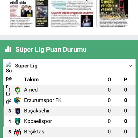
Süper Lig Puan Durumu
Süper Lig
#
Takım
O
P
Amed
0
0
1
Erzurumspor FK
0
0
2
Başakşehir
0
0
3
Kocaelispor
0
0
4
Beşiktaş
0
0
5