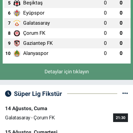
Beşiktaş
0
0
5
Eyüpspor
0
0
6
Galatasaray
0
0
7
Çorum FK
0
0
8
Gaziantep FK
0
0
9
Alanyaspor
0
0
10
Detaylar için tıklayın
Süper Lig Fikstür
14 Ağustos, Cuma
Galatasaray - Çorum FK
21:30
15 Ağustos, Cumartesi