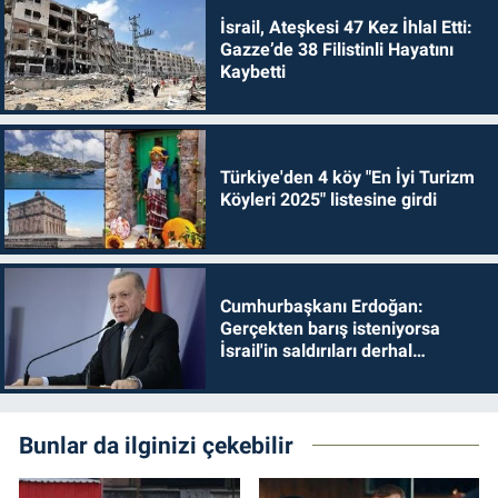
İsrail, Ateşkesi 47 Kez İhlal Etti:
Gazze’de 38 Filistinli Hayatını
Kaybetti
Türkiye'den 4 köy "En İyi Turizm
Köyleri 2025" listesine girdi
Cumhurbaşkanı Erdoğan:
Gerçekten barış isteniyorsa
İsrail'in saldırıları derhal
durdurulmalıdır
Bunlar da ilginizi çekebilir