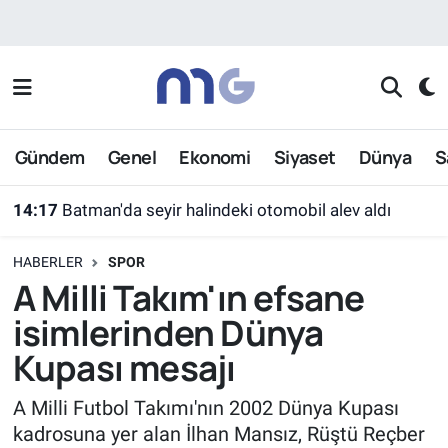
Nöbetçi Eczaneler
Hava Durumu
Gündem
Genel
Ekonomi
Siyaset
Dünya
S
İstanbul Namaz Vakitleri
14:17
Batman'da seyir halindeki otomobil alev aldı
Trafik Durumu
HABERLER
SPOR
Süper Lig Puan Durumu ve Fikstür
A Milli Takım'ın efsane
isimlerinden Dünya
Tüm Manşetler
Kupası mesajı
Son Dakika Haberleri
A Milli Futbol Takımı'nın 2002 Dünya Kupası
kadrosuna yer alan İlhan Mansız, Rüştü Reçber
Haber Arşivi