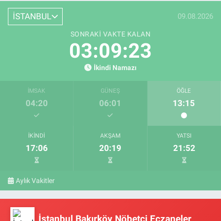
İSTANBUL
09.08.2026
SONRAKI VAKTE KALAN
03:09:23
İkindi Namazı
İMSAK
GÜNEŞ
ÖĞLE
04:20
06:01
13:15
İKINDI
AKŞAM
YATSI
17:06
20:19
21:52
Aylık Vakitler
İstanbul Bakırköy Nöbetçi Eczaneler