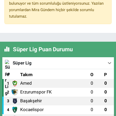
bulunuyor ve tüm sorumluluğu üstleniyorsunuz. Yazılan
yorumlardan Mira Gündem hiçbir şekilde sorumlu
tutulamaz.
Süper Lig Puan Durumu
Süper Lig
#
Takım
O
P
Amed
0
0
1
Erzurumspor FK
0
0
2
Başakşehir
0
0
3
Kocaelispor
0
0
4