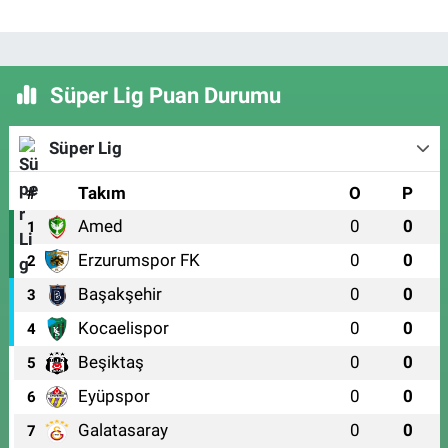
Süper Lig Puan Durumu
Süper Lig
#
Takım
O
P
Amed
0
0
1
Erzurumspor FK
0
0
2
Başakşehir
0
0
3
Kocaelispor
0
0
4
Beşiktaş
0
0
5
Eyüpspor
0
0
6
Galatasaray
0
0
7