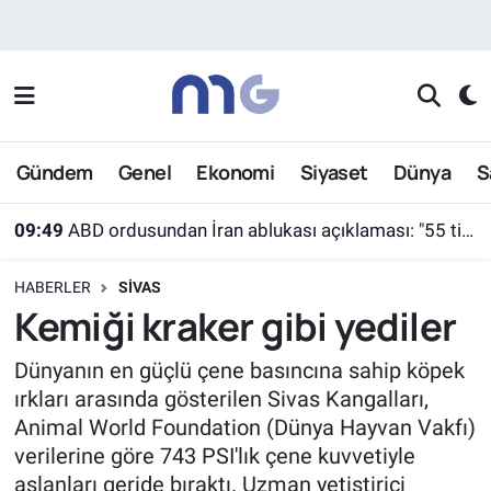
Nöbetçi Eczaneler
Hava Durumu
Gündem
Genel
Ekonomi
Siyaset
Dünya
S
İstanbul Namaz Vakitleri
09:49
ABD ordusundan İran ablukası açıklaması: "55 ticari gemi farklı rotalara yönlendirildi"
Trafik Durumu
HABERLER
SIVAS
Süper Lig Puan Durumu ve Fikstür
Kemiği kraker gibi yediler
Tüm Manşetler
Dünyanın en güçlü çene basıncına sahip köpek
ırkları arasında gösterilen Sivas Kangalları,
Son Dakika Haberleri
Animal World Foundation (Dünya Hayvan Vakfı)
verilerine göre 743 PSI'lık çene kuvvetiyle
Haber Arşivi
aslanları geride bıraktı. Uzman yetiştirici