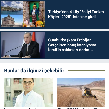
Türkiye'den 4 köy "En İyi Turizm
Köyleri 2025" listesine girdi
Cumhurbaşkanı Erdoğan:
Gerçekten barış isteniyorsa
İsrail'in saldırıları derhal
durdurulmalıdır
Bunlar da ilginizi çekebilir