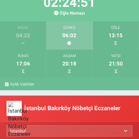
02:24:50
Öğle Namazı
İMSAK
GÜNEŞ
ÖĞLE
04:22
06:02
13:15
İKINDI
AKŞAM
YATSI
17:06
20:18
21:50
Aylık Vakitler
İstanbul Bakırköy Nöbetçi Eczaneler