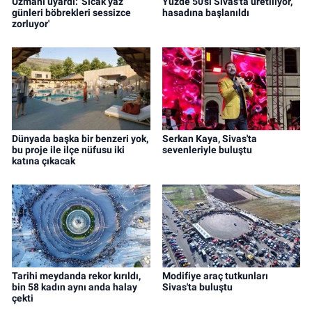
Uzmanı uyardı: 'Sıcak yaz
Yüzde 50'si Sivas'ta üretiliyor,
günleri böbrekleri sessizce
hasadına başlanıldı
zorluyor'
Dünyada başka bir benzeri yok,
Serkan Kaya, Sivas'ta
bu proje ile ilçe nüfusu iki
sevenleriyle buluştu
katına çıkacak
Tarihi meydanda rekor kırıldı,
Modifiye araç tutkunları
bin 58 kadın aynı anda halay
Sivas'ta buluştu
çekti