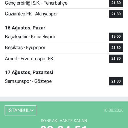
Gençlerbirliği S.K. - Fenerbahçe
21:30
Gaziantep FK - Alanyaspor
21:30
16 Ağustos, Pazar
Başakşehir - Kocaelispor
19:00
Beşiktaş - Eyüpspor
21:30
Amed - Erzurumspor FK
21:30
17 Ağustos, Pazartesi
Samsunspor - Göztepe
21:30
İSTANBUL
10.08.2026
SONRAKI VAKTE KALAN