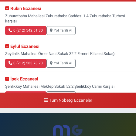
Rubin Eczanesi
Zuhuratbaba Mahallesi Zuhuratbaba Caddesi 1 A Zuhuratbaba Türbesi
karşısı
0 (212) 542 51 30
Yol Tarifi Al
Eylül Eczanesi
Zeytinlik Mahallesi Ömer Naci Sokak 32 2 Ermeni Kilisesi Sokağı
0 (212) 583 78 73
Yol Tarifi Al
İpek Eczanesi
Şenlikköy Mahallesi Mektep Sokak 52 2 Şenlikköy Camii Karşısı
0 (212) 662 46 37
Yol Tarifi Al
Tüm Nöbetçi Eczaneler
Gün Eczanesi
Yeşilyurt Mahallesi Ekin Sokak 21B Yeşilyurt Onur Market Karşısı
0 (212) 573 70 76
Yol Tarifi Al