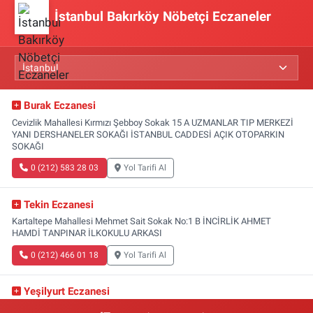
İstanbul Bakırköy Nöbetçi Eczaneler
Burak Eczanesi
Cevizlik Mahallesi Kırmızı Şebboy Sokak 15 A UZMANLAR TIP MERKEZİ
YANI DERSHANELER SOKAĞI İSTANBUL CADDESİ AÇIK OTOPARKIN
SOKAĞI
0 (212) 583 28 03
Yol Tarifi Al
Tekin Eczanesi
Kartaltepe Mahallesi Mehmet Sait Sokak No:1 B İNCİRLİK AHMET
HAMDİ TANPINAR İLKOKULU ARKASI
0 (212) 466 01 18
Yol Tarifi Al
Yeşilyurt Eczanesi
Yeşilyurt Mahallesi Sipahioğlu Caddesi 13 B