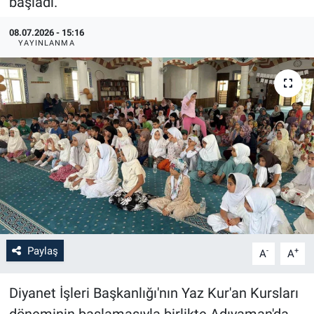
başladı.
08.07.2026 - 15:16
YAYINLANMA
Paylaş
-
+
A
A
Diyanet İşleri Başkanlığı'nın Yaz Kur'an Kursları
döneminin başlamasıyla birlikte Adıyaman'da