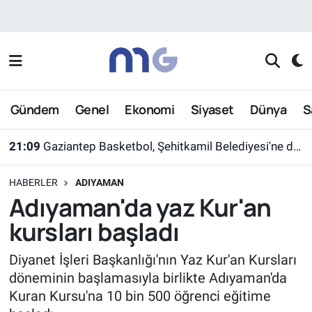
Nöbetçi Eczaneler
Hava Durumu
Gündem
Genel
Ekonomi
Siyaset
Dünya
S
İstanbul Namaz Vakitleri
21:09
Gaziantep Basketbol, Şehitkamil Belediyesi'ne devredildi
Trafik Durumu
HABERLER
ADIYAMAN
Süper Lig Puan Durumu ve Fikstür
Adıyaman'da yaz Kur'an
kursları başladı
Tüm Manşetler
Diyanet İşleri Başkanlığı'nın Yaz Kur'an Kursları
Son Dakika Haberleri
döneminin başlamasıyla birlikte Adıyaman'da
Kuran Kursu'na 10 bin 500 öğrenci eğitime
Haber Arşivi