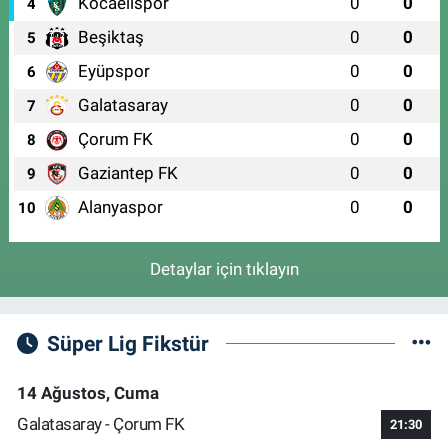
Kocaelispor
0
0
4
Beşiktaş
0
0
5
Eyüpspor
0
0
6
Galatasaray
0
0
7
Çorum FK
0
0
8
Gaziantep FK
0
0
9
Alanyaspor
0
0
10
Detaylar için tıklayın
Süper Lig Fikstür
14 Ağustos, Cuma
Galatasaray - Çorum FK
21:30