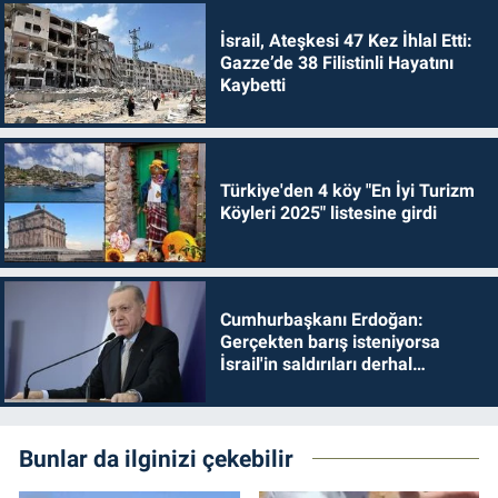
İsrail, Ateşkesi 47 Kez İhlal Etti:
Gazze’de 38 Filistinli Hayatını
Kaybetti
Türkiye'den 4 köy "En İyi Turizm
Köyleri 2025" listesine girdi
Cumhurbaşkanı Erdoğan:
Gerçekten barış isteniyorsa
İsrail'in saldırıları derhal
durdurulmalıdır
Bunlar da ilginizi çekebilir