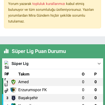
Yorum yazarak
topluluk kurallarımızı
kabul etmiş
bulunuyor ve tüm sorumluluğu üstleniyorsunuz. Yazılan
yorumlardan Mira Gündem hiçbir şekilde sorumlu
tutulamaz.
Süper Lig Puan Durumu
Süper Lig
#
Takım
O
P
Amed
0
0
1
Erzurumspor FK
0
0
2
Başakşehir
0
0
3