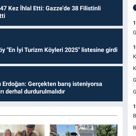
 47 Kez İhlal Etti: Gazze’de 38 Filistinli
ti
1
G
1
y "En İyi Turizm Köyleri 2025" listesine girdi
K
K
G
Erdoğan: Gerçekten barış isteniyorsa
ları derhal durdurulmalıdır
G
1
B
B