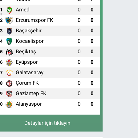
Amed
0
0
1
Erzurumspor FK
0
0
2
Başakşehir
0
0
3
Kocaelispor
0
0
4
Beşiktaş
0
0
5
Eyüpspor
0
0
6
Galatasaray
0
0
7
Çorum FK
0
0
8
Gaziantep FK
0
0
9
Alanyaspor
0
0
10
Detaylar için tıklayın