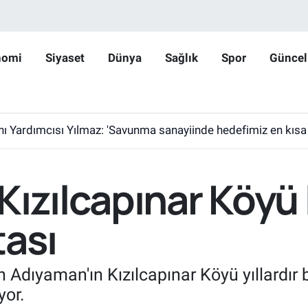
nomi
Siyaset
Dünya
Sağlık
Spor
Güncel
ardımcısı Yılmaz: 'Savunma sanayiinde hedefimiz en kısa sürede 
ızılcapınar Köyü 
ası
an Adıyaman'ın Kızılcapınar Köyü yıllardır
yor.