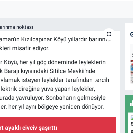
yaman'ın Kızılcapınar Köyü yıllardır barınma
leri misafir ediyor.
 Köyü, her yıl göç döneminde leyleklerin
k Barajı kıyısındaki Sitilce Mevkii'nde
avlamak isteyen leylekler tarafından tercih
lektrik direğine yuva yapan leylekler,
burada yavruluyor. Sonbaharın gelmesiyle
ler, her yıl aynı bölgeye yeniden dönüyor.
t ayaklı civciv şaşırttı