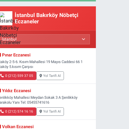
İstanbul Bakırköy Nöbetçi
Eczaneler
Pınar Eczanesi
taköy 2-5-6. Kısım Mahallesi 19 Mayıs Caddesi 66 1
taköy 5.kısım Çarşısı
0 (212) 559 37 05
Yol Tarifi Al
Yıldız Eczanesi
enlikköy Mahallesi Meydan Sokak 3 A Şenlikköy
arakolu Yanı Tel: 05455741616
0 (212) 574 16 16
Yol Tarifi Al
Volkan Eczanesi