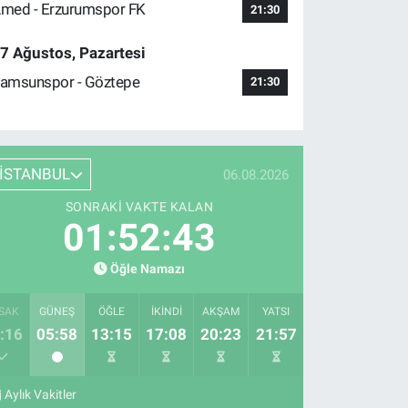
med - Erzurumspor FK
21:30
7 Ağustos, Pazartesi
amsunspor - Göztepe
21:30
İSTANBUL
06.08.2026
SONRAKI VAKTE KALAN
01:52:42
Öğle Namazı
SAK
GÜNEŞ
ÖĞLE
İKINDI
AKŞAM
YATSI
:16
05:58
13:15
17:08
20:23
21:57
Aylık Vakitler