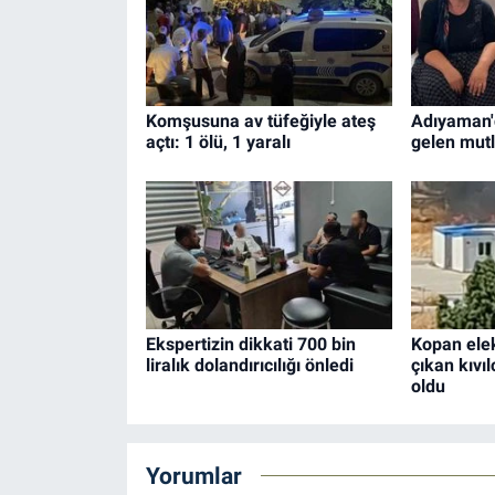
Komşusuna av tüfeğiyle ateş
Adıyaman'd
açtı: 1 ölü, 1 yaralı
gelen mut
Ekspertizin dikkati 700 bin
Kopan elek
liralık dolandırıcılığı önledi
çıkan kıvı
oldu
Yorumlar