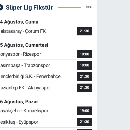
Süper Lig Fikstür
4 Ağustos, Cuma
alatasaray - Çorum FK
21:30
5 Ağustos, Cumartesi
onyaspor - Rizespor
19:00
asımpaşa - Trabzonspor
19:00
ençlerbirliği S.K. - Fenerbahçe
21:30
aziantep FK - Alanyaspor
21:30
6 Ağustos, Pazar
aşakşehir - Kocaelispor
19:00
eşiktaş - Eyüpspor
21:30