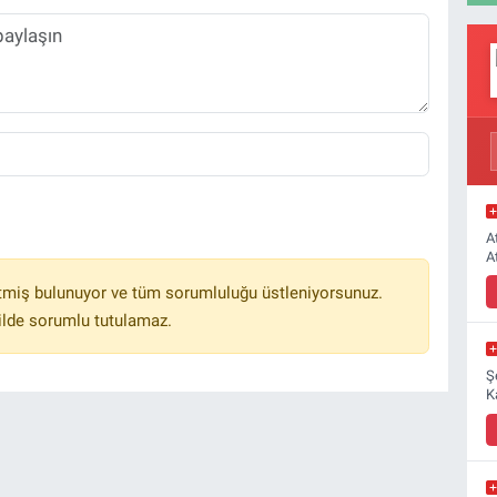
A
A
tmiş bulunuyor ve tüm sorumluluğu üstleniyorsunuz.
ilde sorumlu tutulamaz.
Ş
K