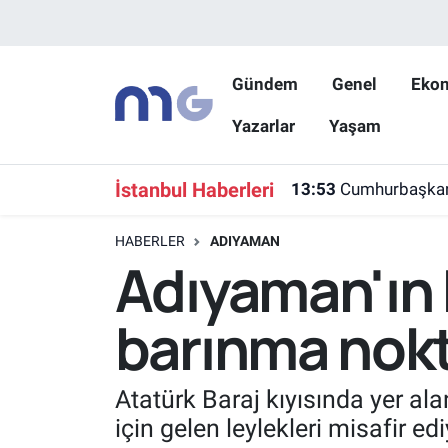
Nöbetçi Eczaneler
Gündem
Genel
Eko
Yazarlar
Yaşam
Hava Durumu
İstanbul Namaz Vakitleri
İstanbul Haberleri
13:53
Cumhurbaşkanı Y
Trafik Durumu
HABERLER
ADIYAMAN
Adıyaman'ın K
Süper Lig Puan Durumu ve Fikstür
barınma nokt
Tüm Manşetler
Son Dakika Haberleri
Atatürk Baraj kıyısında yer al
için gelen leylekleri misafir edi
Haber Arşivi