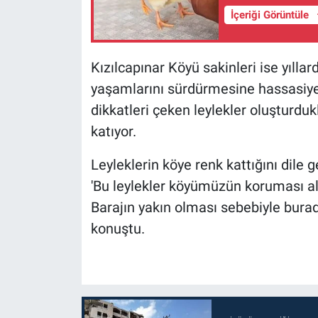
İçeriği Görüntüle
Kızılcapınar Köyü sakinleri ise yıllar
yaşamlarını sürdürmesine hassasiyet 
dikkatleri çeken leylekler oluşturdukl
katıyor.
Leyleklerin köye renk kattığını dile
'Bu leylekler köyümüzün koruması altı
Barajın yakın olması sebebiyle burad
konuştu.