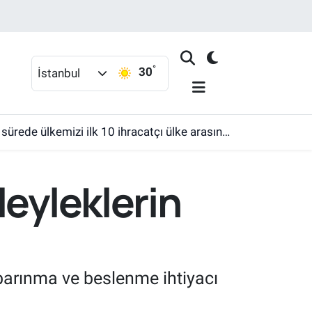
°
30
İstanbul
ülkemizi ilk 10 ihracatçı ülke arasına sokmak'
leyleklerin
 barınma ve beslenme ihtiyacı