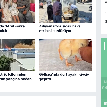
A
1
S
a 34 yıl sonra
Adıyaman'da sıcak hava
luluk
etkisini sürdürüyor
trik tellerinden
Gölbaşı'nda dört ayaklı civciv
lcım yangına neden
şaşırttı
İM
04