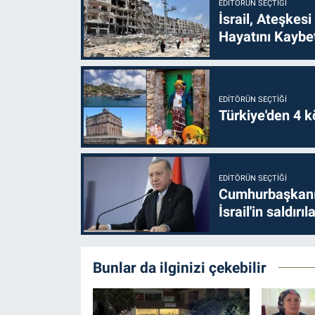
EDITÖRÜN SEÇTIĞI
İsrail, Ateşkesi
Hayatını Kaybet
EDITÖRÜN SEÇTIĞI
Türkiye'den 4 kö
EDITÖRÜN SEÇTIĞI
Cumhurbaşkanı 
İsrail'in saldırı
Bunlar da ilginizi çekebilir