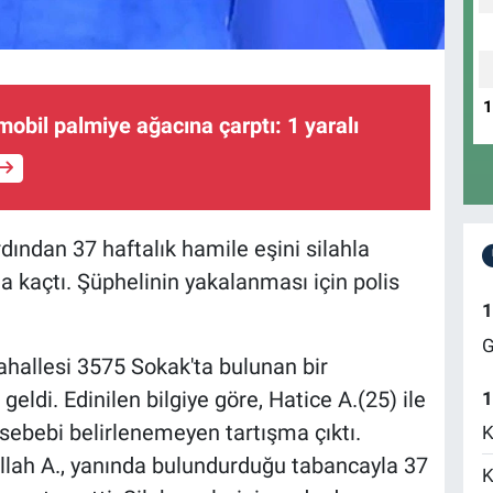
mobil palmiye ağacına çarptı: 1 yaralı
dından 37 haftalık hamile eşini silahla
a kaçtı. Şüphelinin yakalanması için polis
1
G
hallesi 3575 Sokak'ta bulunan bir
ldi. Edinilen bilgiye göre, Hatice A.(25) ile
1
sebebi belirlenemeyen tartışma çıktı.
K
lah A., yanında bulundurduğu tabancayla 37
K