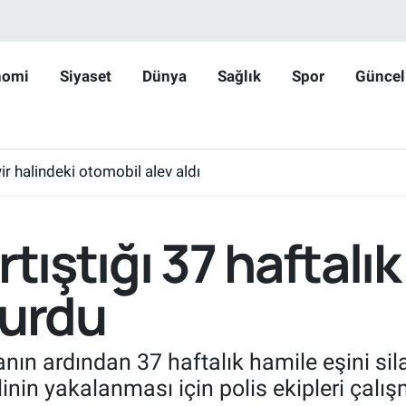
nomi
Siyaset
Dünya
Sağlık
Spor
Güncel
r halindeki otomobil alev aldı
tıştığı 37 haftalı
vurdu
anın ardından 37 haftalık hamile eşini sil
inin yakalanması için polis ekipleri çalış