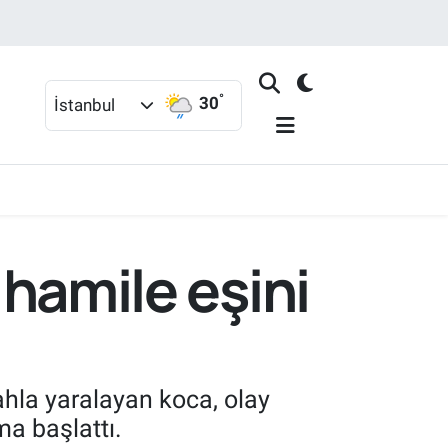
°
30
İstanbul
k hamile eşini
ahla yaralayan koca, olay
ma başlattı.