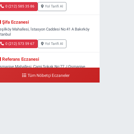
0 (212) 585 35 86
Yol Tarifi Al
Şifa Eczanesi
eşilköy Mahallesi, İstasyon Caddesi No:41 A Bakırköy
stanbul
0 (212) 573 59 67
Yol Tarifi Al
Referans Eczanesi
smaniye Mahallesi, Cami Sokak No:77 J Osmaniye
akırköy İstanbul
Tüm Nöbetçi Eczaneler
0 (212) 809 28 56
Yol Tarifi Al
Bayraktar Eczanesi
enlikköy Mahallesi, Harman Sokak No:43 4B Florya
akırköy İstanbul
0 (212) 573 11 12
Yol Tarifi Al