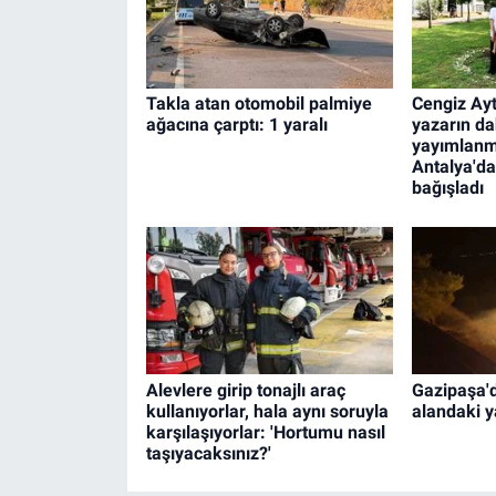
Takla atan otomobil palmiye
Cengiz Ayt
ağacına çarptı: 1 yaralı
yazarın d
yayımlanm
Antalya'd
bağışladı
Alevlere girip tonajlı araç
Gazipaşa'
kullanıyorlar, hala aynı soruyla
alandaki 
karşılaşıyorlar: 'Hortumu nasıl
taşıyacaksınız?'