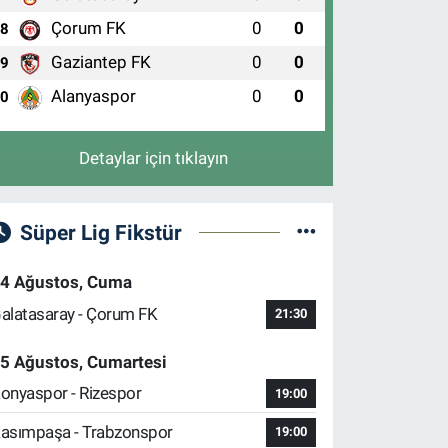
Çorum FK
0
0
8
Gaziantep FK
0
0
9
Alanyaspor
0
0
10
Detaylar için tıklayın
Süper Lig Fikstür
4 Ağustos, Cuma
alatasaray - Çorum FK
21:30
5 Ağustos, Cumartesi
onyaspor - Rizespor
19:00
asımpaşa - Trabzonspor
19:00