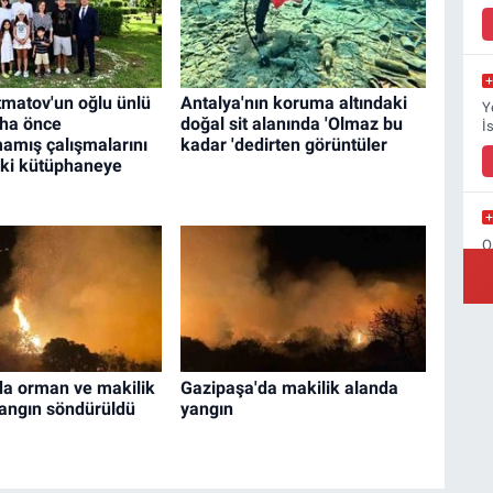
matov'un oğlu ünlü
Antalya'nın koruma altındaki
Y
aha önce
doğal sit alanında 'Olmaz bu
İ
amış çalışmalarını
kadar 'dedirten görüntüler
aki kütüphaneye
O
B
Ş
da orman ve makilik
Gazipaşa'da makilik alanda
B
yangın söndürüldü
yangın