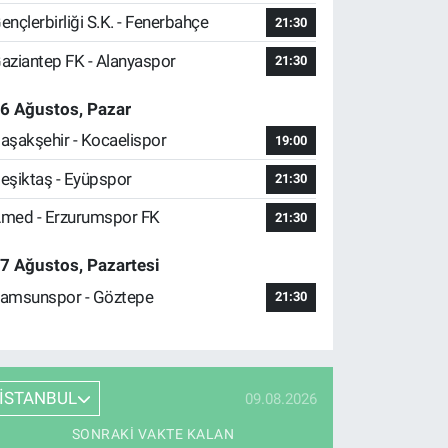
ençlerbirliği S.K. - Fenerbahçe
21:30
aziantep FK - Alanyaspor
21:30
6 Ağustos, Pazar
aşakşehir - Kocaelispor
19:00
eşiktaş - Eyüpspor
21:30
med - Erzurumspor FK
21:30
7 Ağustos, Pazartesi
amsunspor - Göztepe
21:30
İSTANBUL
09.08.2026
SONRAKI VAKTE KALAN