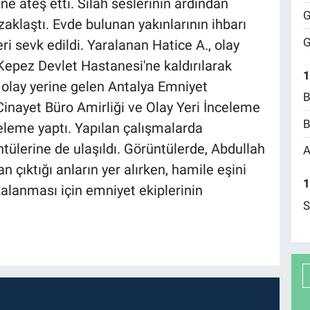
ine ateş etti. Silah seslerinin ardından
G
zaklaştı. Evde bulunan yakınlarının ihbarı
G
ri sevk edildi. Yaralanan Hatice A., olay
Kepez Devlet Hastanesi'ne kaldırılarak
1
n olay yerine gelen Antalya Emniyet
B
nayet Büro Amirliği ve Olay Yeri İnceleme
B
celeme yaptı. Yapılan çalışmalarda
ülerine de ulaşıldı. Görüntülerde, Abdullah
A
n çıktığı anların yer alırken, hamile eşini
1
alanması için emniyet ekiplerinin
S