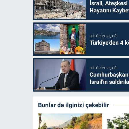
İsrail, Ateşkesi
Hayatını Kaybet
EDITÖRÜN SEÇTIĞI
Türkiye'den 4 kö
EDITÖRÜN SEÇTIĞI
Cumhurbaşkanı 
İsrail'in saldırı
Bunlar da ilginizi çekebilir