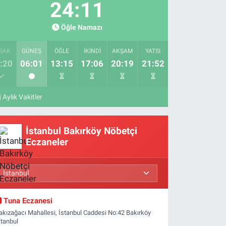
24:10
Öğle Namazı
SAK
GÜNEŞ
ÖĞLE
İKINDI
AKŞAM
YATSI
:20
06:01
13:15
17:06
20:19
21:52
Aylık Vakitler
İstanbul Bakırköy Nöbetçi
Eczaneler
Tuna Eczanesi
akızağacı Mahallesi, İstanbul Caddesi No:42 Bakırköy
stanbul