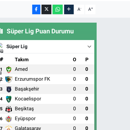
-
+
A
A
Süper Lig Puan Durumu
Süper Lig
#
Takım
O
P
Amed
0
0
1
Erzurumspor FK
0
0
2
Başakşehir
0
0
3
Kocaelispor
0
0
4
Beşiktaş
0
0
5
Eyüpspor
0
0
6
Galatasaray
0
0
7