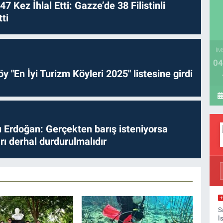
 47 Kez İhlal Etti: Gazze’de 38 Filistinli
ti
İM
04
y "En İyi Turizm Köyleri 2025" listesine girdi
Erdoğan: Gerçekten barış isteniyorsa
ları derhal durdurulmalıdır
S
İ