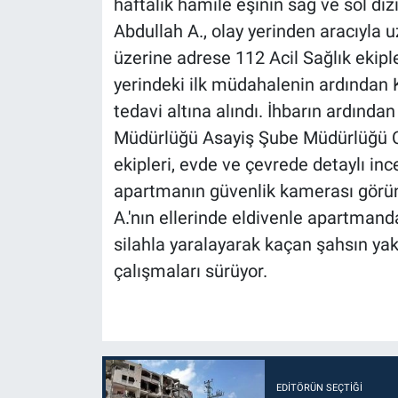
haftalık hamile eşinin sağ ve sol diz
Abdullah A., olay yerinden aracıyla u
üzerine adrese 112 Acil Sağlık ekiple
yerindeki ilk müdahalenin ardından 
tedavi altına alındı. İhbarın ardında
Müdürlüğü Asayiş Şube Müdürlüğü Ci
ekipleri, evde ve çevrede detaylı in
apartmanın güvenlik kamerası görünt
A.'nın ellerinde eldivenle apartmanda
silahla yaralayarak kaçan şahsın yak
çalışmaları sürüyor.
EDITÖRÜN SEÇTIĞI