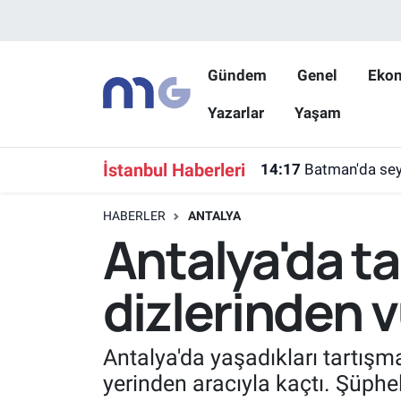
Nöbetçi Eczaneler
Gündem
Genel
Eko
Yazarlar
Yaşam
Hava Durumu
İstanbul Namaz Vakitleri
İstanbul Haberleri
14:17
Batman'da seyi
Trafik Durumu
HABERLER
ANTALYA
Antalya'da tar
Süper Lig Puan Durumu ve Fikstür
dizlerinden 
Tüm Manşetler
Son Dakika Haberleri
Antalya'da yaşadıkları tartışm
yerinden aracıyla kaçtı. Şüphel
Haber Arşivi