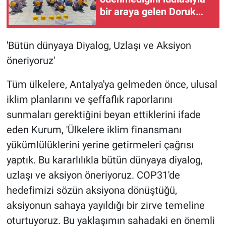
bir araya gelen Doruk
Madencilik çalışanları,
Çankaya Belediyesi
'Bütün dünyaya Diyalog, Uzlaşı ve Aksiyon
önünde eylem yaptı
öneriyoruz'
Tüm ülkelere, Antalya'ya gelmeden önce, ulusal
iklim planlarını ve şeffaflık raporlarını
sunmaları gerektiğini beyan ettiklerini ifade
eden Kurum, 'Ülkelere iklim finansmanı
yükümlülüklerini yerine getirmeleri çağrısı
yaptık. Bu kararlılıkla bütün dünyaya diyalog,
uzlaşı ve aksiyon öneriyoruz. COP31'de
hedefimizi sözün aksiyona dönüştüğü,
aksiyonun sahaya yayıldığı bir zirve temeline
oturtuyoruz. Bu yaklaşımın sahadaki en önemli