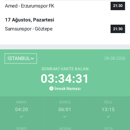
Amed - Erzurumspor FK
21:30
17 Ağustos, Pazartesi
Samsunspor - Göztepe
21:30
İSTANBUL
09.08.2026
SONRAKI VAKTE KALAN
03:34:30
İmsak Namazı
İMSAK
GÜNEŞ
ÖĞLE
04:20
06:01
13:15
İKINDI
AKŞAM
YATSI