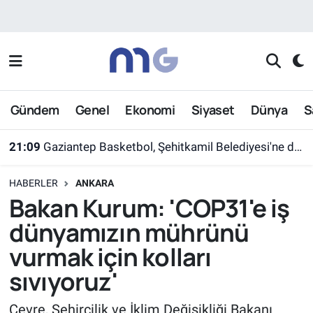
Nöbetçi Eczaneler
Hava Durumu
Gündem
Genel
Ekonomi
Siyaset
Dünya
S
İstanbul Namaz Vakitleri
21:09
Gaziantep Basketbol, Şehitkamil Belediyesi'ne devredildi
Trafik Durumu
HABERLER
ANKARA
Süper Lig Puan Durumu ve Fikstür
Bakan Kurum: 'COP31'e iş
dünyamızın mührünü
Tüm Manşetler
vurmak için kolları
Son Dakika Haberleri
sıvıyoruz'
Haber Arşivi
Çevre, Şehircilik ve İklim Değişikliği Bakanı