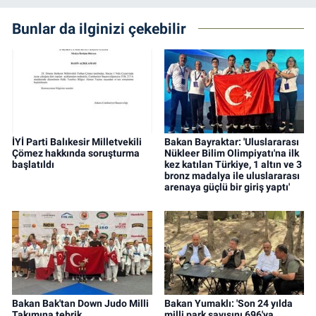
Bunlar da ilginizi çekebilir
İYİ Parti Balıkesir Milletvekili
Bakan Bayraktar: 'Uluslararası
Çömez hakkında soruşturma
Nükleer Bilim Olimpiyatı'na ilk
başlatıldı
kez katılan Türkiye, 1 altın ve 3
bronz madalya ile uluslararası
arenaya güçlü bir giriş yaptı'
Bakan Bak'tan Down Judo Milli
Bakan Yumaklı: 'Son 24 yılda
Takımına tebrik
milli park sayısını 696'ya