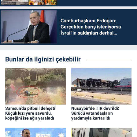
Cumhurbaşkanı Erdoğan:
Gerçekten barış isteniyorsa
İsrail'in saldırıları derhal
durdurulmalıdır
Bunlar da ilginizi çekebilir
Samsun’da pitbull dehşeti:
Nusaybin'de TIR devrildi:
Küçük kızı yere savurdu,
Sürücü vatandaşların
köpeğini ise ağır yaraladı
yardımıyla kurtarıldı