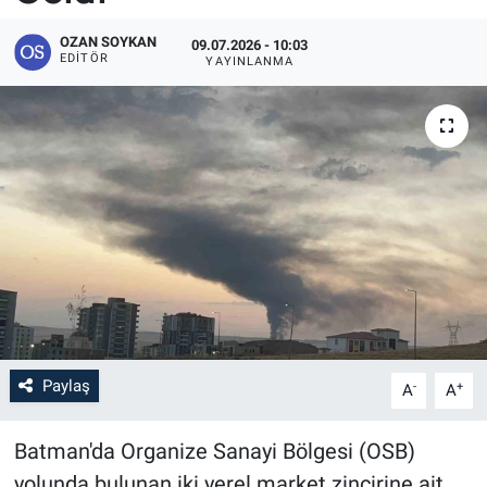
OZAN SOYKAN
09.07.2026 - 10:03
EDITÖR
YAYINLANMA
Paylaş
-
+
A
A
Batman'da Organize Sanayi Bölgesi (OSB)
yolunda bulunan iki yerel market zincirine ait