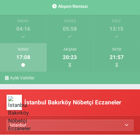
Akşam Namazı
İMSAK
GÜNEŞ
ÖĞLE
04:16
05:58
13:15
İKINDI
AKŞAM
YATSI
17:08
20:23
21:57
Aylık Vakitler
İstanbul Bakırköy Nöbetçi Eczaneler