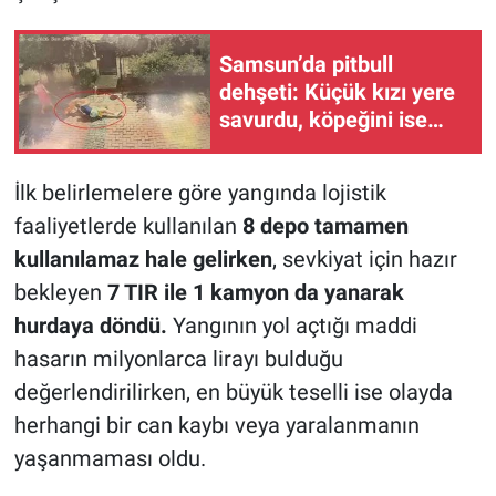
Samsun’da pitbull
dehşeti: Küçük kızı yere
savurdu, köpeğini ise
ağır yaraladı
İlk belirlemelere göre yangında lojistik
faaliyetlerde kullanılan
8 depo tamamen
kullanılamaz hale gelirken
, sevkiyat için hazır
bekleyen
7 TIR ile 1 kamyon da yanarak
hurdaya döndü.
Yangının yol açtığı maddi
hasarın milyonlarca lirayı bulduğu
değerlendirilirken, en büyük teselli ise olayda
herhangi bir can kaybı veya yaralanmanın
yaşanmaması oldu.