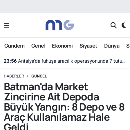
Nöbetçi Eczaneler
Hava Durumu
Gündem
Genel
Ekonomi
Siyaset
Dünya
S
İstanbul Namaz Vakitleri
23:56
Antalya'da fuhuşa aracılık operasyonunda 7 tutuklama
Trafik Durumu
HABERLER
GÜNCEL
Süper Lig Puan Durumu ve Fikstür
Batman'da Market
Zincirine Ait Depoda
Tüm Manşetler
Büyük Yangın: 8 Depo ve 8
Son Dakika Haberleri
Araç Kullanılamaz Hale
Geldi
Haber Arşivi