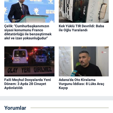
Çelik: "Cumhurbaşkanımızın
Kek Yüklü TIR Devrildi: Baba
siyasi konumunu Franco
ile Oğlu Yaralandı
diktatörlüğü ile benzeştirmek
akıl ve izan yoksunluğudur"
Faili Meçhul Dosyalarda Yeni
Adana'da Oto Kiralama
Dönem: 3 Ayda 28 Cinayet
Vurgunu İddiası: 8 Lüks Araç
Aydınlatıldı
Kayıp
Yorumlar