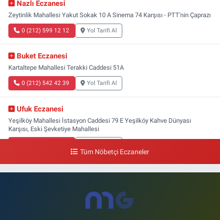
Nazlı Eczanesi
Zeytinlik Mahallesi Yakut Sokak 10 A Sinema 74 Karşısı - PTT'nin Çaprazı
0 (212) 599 12 12
Yol Tarifi Al
Buket Eczanesi
Kartaltepe Mahallesi Terakki Caddesi 51A
0 (212) 542 42 39
Yol Tarifi Al
Ufuk Eczanesi
Yeşilköy Mahallesi İstasyon Caddesi 79 E Yeşilköy Kahve Dünyası
Karşısı, Eski Şevketiye Mahallesi
0 (212) 663 03 25
Yol Tarifi Al
Tüm Nöbetçi Eczaneler
Nimet Eczanesi
Basınköy Mahallesi Yan Sokak 1-1 A Şenlikköy Polis Karakolu Karşısı Elit
Tıp Merkezi Yanı
0 (534) 498 40 82
Yol Tarifi Al