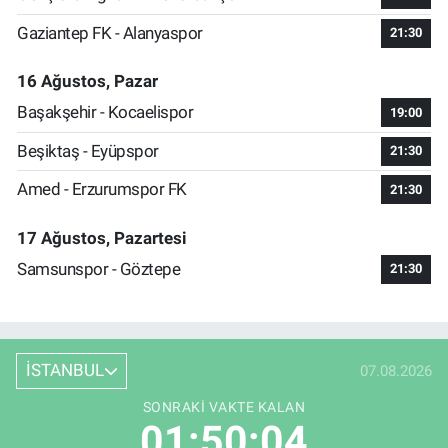
Gaziantep FK - Alanyaspor
21:30
16 Ağustos, Pazar
Başakşehir - Kocaelispor
19:00
Beşiktaş - Eyüpspor
21:30
Amed - Erzurumspor FK
21:30
17 Ağustos, Pazartesi
Samsunspor - Göztepe
21:30
İSTANBUL
07.08.2026
SONRAKI VAKTE KALAN
01:50:04