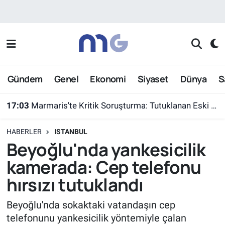
Nöbetçi Eczaneler
Hava Durumu
Gündem
Genel
Ekonomi
Siyaset
Dünya
S
İstanbul Namaz Vakitleri
17:03
Marmaris'te Kritik Soruşturma: Tutuklanan Eski Yüzbaşı Burkay Karatepe Yer Gösterdi
Trafik Durumu
HABERLER
ISTANBUL
Süper Lig Puan Durumu ve Fikstür
Beyoğlu'nda yankesicilik
kamerada: Cep telefonu
Tüm Manşetler
hırsızı tutuklandı
Son Dakika Haberleri
Beyoğlu'nda sokaktaki vatandaşın cep
telefonunu yankesicilik yöntemiyle çalan
Haber Arşivi