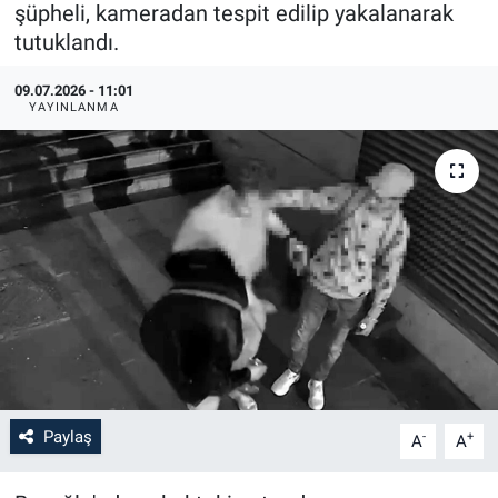
şüpheli, kameradan tespit edilip yakalanarak
tutuklandı.
09.07.2026 - 11:01
YAYINLANMA
Paylaş
-
+
A
A