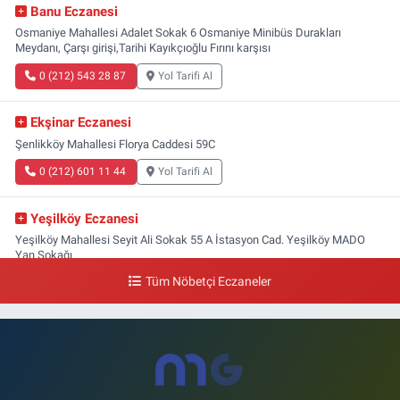
Banu Eczanesi
Osmaniye Mahallesi Adalet Sokak 6 Osmaniye Minibüs Durakları
Meydanı, Çarşı girişi,Tarihi Kayıkçıoğlu Fırını karşısı
0 (212) 543 28 87
Yol Tarifi Al
Ekşinar Eczanesi
Şenlikköy Mahallesi Florya Caddesi 59C
0 (212) 601 11 44
Yol Tarifi Al
Yeşilköy Eczanesi
Yeşilköy Mahallesi Seyit Ali Sokak 55 A İstasyon Cad. Yeşilköy MADO
Yan Sokağı
Tüm Nöbetçi Eczaneler
0 (212) 571 71 77
Yol Tarifi Al
Lale Eczanesi
Ataköy 3-4-11. Kısım Mahallesi Dr. Remzi Kazancıgil Caddesi Ataköy
4.Kısım Çarşısı No:12 Ataköy 4.Kısım Çarşısı
0 (212) 559 99 99
Yol Tarifi Al