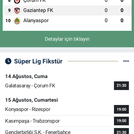
Çorum FK
0
0
8
Gaziantep FK
0
0
9
Alanyaspor
0
0
10
Detaylar için tıklayın
Süper Lig Fikstür
14 Ağustos, Cuma
Galatasaray - Çorum FK
21:30
15 Ağustos, Cumartesi
Konyaspor - Rizespor
19:00
Kasımpaşa - Trabzonspor
19:00
Gençlerbirliği S.K. - Fenerbahçe
21:30