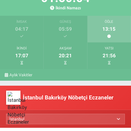
İkindi Namazı
İMSAK
GÜNEŞ
ÖĞLE
04:17
05:59
13:15
İKINDI
AKŞAM
YATSI
17:07
20:21
21:56
Aylık Vakitler
İstanbul Bakırköy Nöbetçi Eczaneler