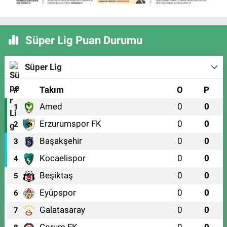
Süper Lig Puan Durumu
Süper Lig
#
Takım
O
P
Amed
0
0
1
Erzurumspor FK
0
0
2
Başakşehir
0
0
3
Kocaelispor
0
0
4
Beşiktaş
0
0
5
Eyüpspor
0
0
6
Galatasaray
0
0
7