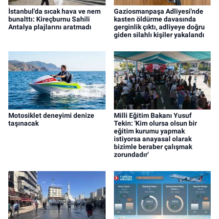
İstanbul'da sıcak hava ve nem
Gaziosmanpaşa Adliyesi'nde
bunalttı: Kireçburnu Sahili
kasten öldürme davasında
Antalya plajlarını aratmadı
gerginlik çıktı, adliyeye doğru
giden silahlı kişiler yakalandı
Motosiklet deneyimi denize
Milli Eğitim Bakanı Yusuf
taşınacak
Tekin: 'Kim olursa olsun bir
eğitim kurumu yapmak
istiyorsa anayasal olarak
bizimle beraber çalışmak
zorundadır'