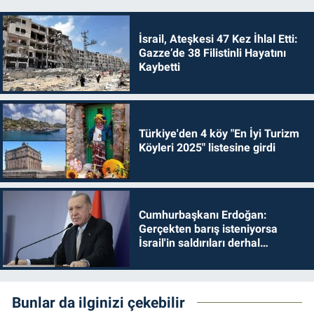
İsrail, Ateşkesi 47 Kez İhlal Etti:
Gazze’de 38 Filistinli Hayatını
Kaybetti
Türkiye'den 4 köy "En İyi Turizm
Köyleri 2025" listesine girdi
Cumhurbaşkanı Erdoğan:
Gerçekten barış isteniyorsa
İsrail'in saldırıları derhal
durdurulmalıdır
Bunlar da ilginizi çekebilir