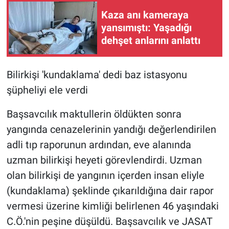
Kaza anı kameraya
yansımıştı: Yaşadığı
dehşet anlarını anlattı
Bilirkişi 'kundaklama' dedi baz istasyonu
şüpheliyi ele verdi
Başsavcılık maktullerin öldükten sonra
yangında cenazelerinin yandığı değerlendirilen
adli tıp raporunun ardından, eve alanında
uzman bilirkişi heyeti görevlendirdi. Uzman
olan bilirkişi de yangının içerden insan eliyle
(kundaklama) şeklinde çıkarıldığına dair rapor
vermesi üzerine kimliği belirlenen 46 yaşındaki
C.Ö.'nin peşine düşüldü. Başsavcılık ve JASAT