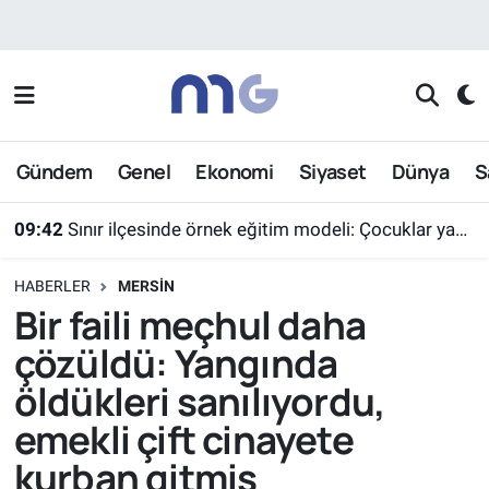
Nöbetçi Eczaneler
Hava Durumu
Gündem
Genel
Ekonomi
Siyaset
Dünya
S
İstanbul Namaz Vakitleri
09:42
Sınır ilçesinde örnek eğitim modeli: Çocuklar yazın ekran yerine etkinlikleri seçti
Trafik Durumu
HABERLER
MERSIN
Süper Lig Puan Durumu ve Fikstür
Bir faili meçhul daha
çözüldü: Yangında
Tüm Manşetler
öldükleri sanılıyordu,
Son Dakika Haberleri
emekli çift cinayete
kurban gitmiş
Haber Arşivi