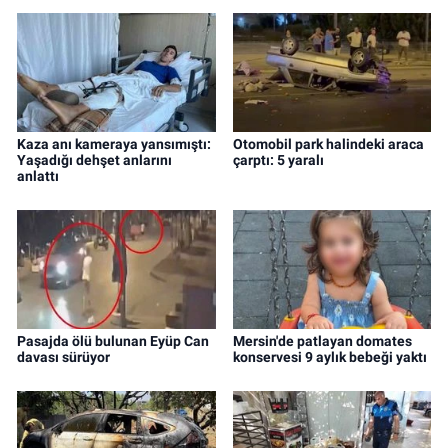
Kaza anı kameraya yansımıştı:
Otomobil park halindeki araca
Yaşadığı dehşet anlarını
çarptı: 5 yaralı
anlattı
Pasajda ölü bulunan Eyüp Can
Mersin'de patlayan domates
davası sürüyor
konservesi 9 aylık bebeği yaktı