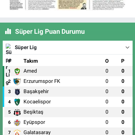
Süper Lig Puan Durumu
Süper Lig
#
Takım
O
P
Amed
0
0
1
Erzurumspor FK
0
0
2
Başakşehir
0
0
3
Kocaelispor
0
0
4
Beşiktaş
0
0
5
Eyüpspor
0
0
6
Galatasaray
0
0
7