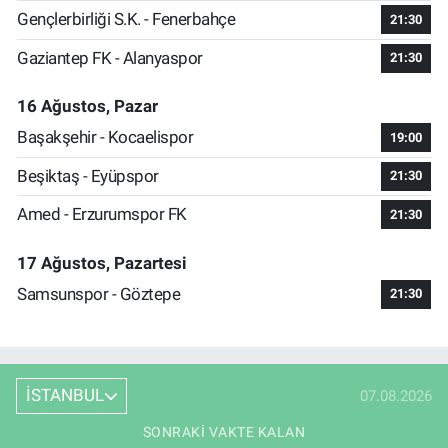
Gençlerbirliği S.K. - Fenerbahçe
21:30
Gaziantep FK - Alanyaspor
21:30
16 Ağustos, Pazar
Başakşehir - Kocaelispor
19:00
Beşiktaş - Eyüpspor
21:30
Amed - Erzurumspor FK
21:30
17 Ağustos, Pazartesi
Samsunspor - Göztepe
21:30
İSTANBUL
07.08.2026
SONRAKI VAKTE KALAN