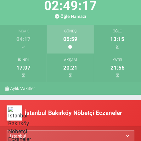
02:49:16
Öğle Namazı
İMSAK
GÜNEŞ
ÖĞLE
04:17
05:59
13:15
İKINDI
AKŞAM
YATSI
17:07
20:21
21:56
Aylık Vakitler
İstanbul Bakırköy Nöbetçi Eczaneler