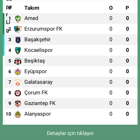
#
Takım
O
P
Amed
0
0
1
Erzurumspor FK
0
0
2
Başakşehir
0
0
3
Kocaelispor
0
0
4
Beşiktaş
0
0
5
Eyüpspor
0
0
6
Galatasaray
0
0
7
Çorum FK
0
0
8
Gaziantep FK
0
0
9
Alanyaspor
0
0
10
Detaylar için tıklayın