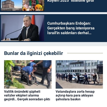
Köyleri 2025" listesine girdi
Cumhurbaşkanı Erdoğan:
Gerçekten barış isteniyorsa
İsrail'in saldırıları derhal
durdurulmalıdır
Bunlar da ilginizi çekebilir
Valilik önündeki şüpheli
Vatandaşlara zorla hesap
valizler ekipleri alarma
açtırıp kara para aklayan
geçirdi.. Gerçek sonradan çıktı
şahıslara baskın