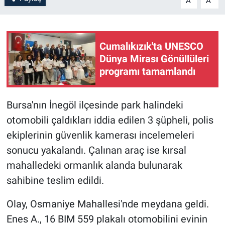
A
A
Cumalıkızık'ta UNESCO
Dünya Mirası Gönüllüleri
programı tamamlandı
Bursa'nın İnegöl ilçesinde park halindeki
otomobili çaldıkları iddia edilen 3 şüpheli, polis
ekiplerinin güvenlik kamerası incelemeleri
sonucu yakalandı. Çalınan araç ise kırsal
mahalledeki ormanlık alanda bulunarak
sahibine teslim edildi.
Olay, Osmaniye Mahallesi'nde meydana geldi.
Enes A., 16 BIM 559 plakalı otomobilini evinin