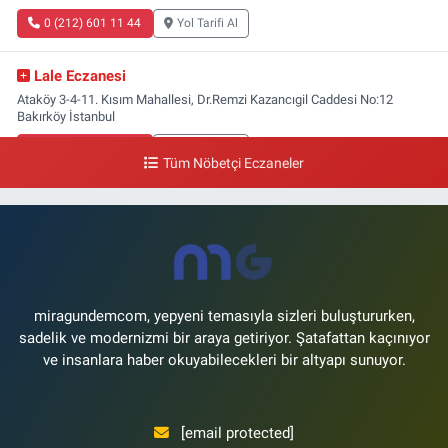
0 (212) 601 11 44
Yol Tarifi Al
Lale Eczanesi
Ataköy 3-4-11. Kısım Mahallesi, Dr.Remzi Kazancıgil Caddesi No:12
Bakırköy İstanbul
0 (212) 559 99 99
Yol Tarifi Al
Tüm Nöbetçi Eczaneler
miragundemcom, yepyeni temasıyla sizleri buluştururken,
sadelik ve modernizmi bir araya getiriyor. Şatafattan kaçınıyor
ve insanlara haber okuyabilecekleri bir altyapı sunuyor.
[email protected]