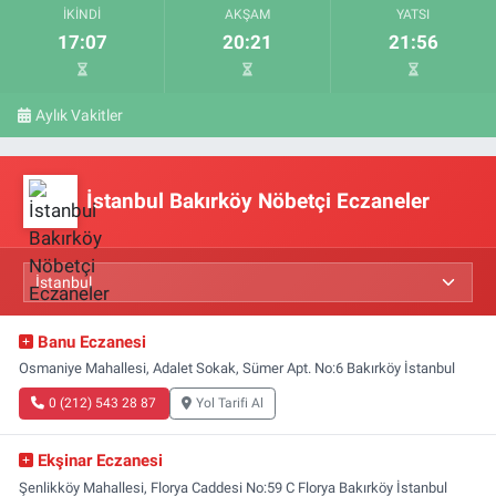
İKINDI
AKŞAM
YATSI
17:07
20:21
21:56
Aylık Vakitler
İstanbul Bakırköy Nöbetçi Eczaneler
Banu Eczanesi
Osmaniye Mahallesi, Adalet Sokak, Sümer Apt. No:6 Bakırköy İstanbul
0 (212) 543 28 87
Yol Tarifi Al
Ekşinar Eczanesi
Şenlikköy Mahallesi, Florya Caddesi No:59 C Florya Bakırköy İstanbul