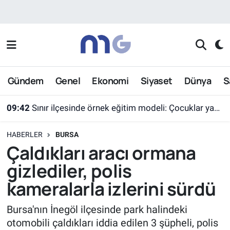
Nöbetçi Eczaneler
Hava Durumu
Gündem
Genel
Ekonomi
Siyaset
Dünya
S
İstanbul Namaz Vakitleri
09:42
Sınır ilçesinde örnek eğitim modeli: Çocuklar yazın ekran yerine etkinlikleri seçti
Trafik Durumu
HABERLER
BURSA
Süper Lig Puan Durumu ve Fikstür
Çaldıkları aracı ormana
gizlediler, polis
Tüm Manşetler
kameralarla izlerini sürdü
Son Dakika Haberleri
Bursa'nın İnegöl ilçesinde park halindeki
otomobili çaldıkları iddia edilen 3 şüpheli, polis
Haber Arşivi