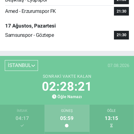
Amed - Erzurumspor FK
21:30
17 Ağustos, Pazartesi
Samsunspor - Göztepe
21:30
İSTANBUL
07.08.2026
SONRAKI VAKTE KALAN
02:28:21
Öğle Namazı
İMSAK
GÜNEŞ
ÖĞLE
04:17
05:59
13:15