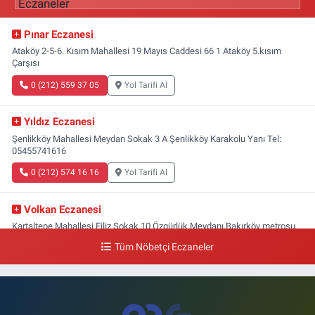
Pınar Eczanesi
Ataköy 2-5-6. Kısım Mahallesi 19 Mayıs Caddesi 66 1 Ataköy 5.kısım
Çarşısı
0 (212) 559 37 05
Yol Tarifi Al
Yıldız Eczanesi
Şenlikköy Mahallesi Meydan Sokak 3 A Şenlikköy Karakolu Yanı Tel:
05455741616
0 (212) 574 16 16
Yol Tarifi Al
Volkan Eczanesi
Kartaltepe Mahallesi Filiz Sokak 10 Özgürlük Meydanı,Bakırköy metrosu
çıkışı,Kız meslek lisesi sokağı aşağısı
Tüm Nöbetçi Eczaneler
0 (533) 496 36 65
Yol Tarifi Al
Yeni Hayat Eczanesi
Yeşilköy Mahallesi Doğruyol Sokak 7 A Dürümcü Baba'nın Bir Alt