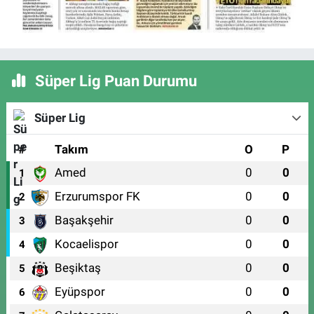
Süper Lig Puan Durumu
Süper Lig
#
Takım
O
P
Amed
0
0
1
Erzurumspor FK
0
0
2
Başakşehir
0
0
3
Kocaelispor
0
0
4
Beşiktaş
0
0
5
Eyüpspor
0
0
6