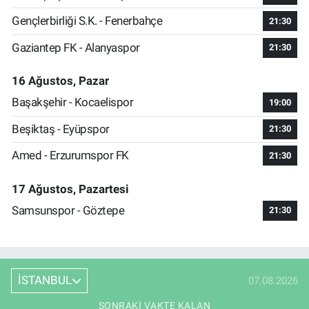
Gençlerbirliği S.K. - Fenerbahçe
21:30
Gaziantep FK - Alanyaspor
21:30
16 Ağustos, Pazar
Başakşehir - Kocaelispor
19:00
Beşiktaş - Eyüpspor
21:30
Amed - Erzurumspor FK
21:30
17 Ağustos, Pazartesi
Samsunspor - Göztepe
21:30
İSTANBUL
07.08.2026
SONRAKI VAKTE KALAN