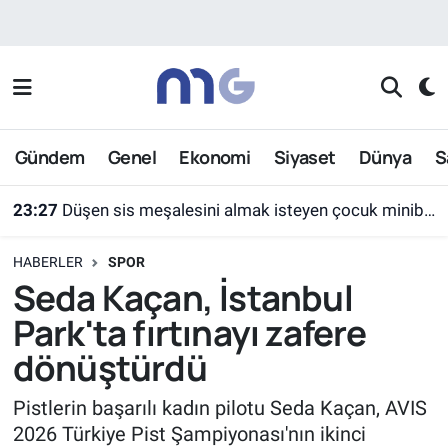
Nöbetçi Eczaneler
Hava Durumu
Gündem
Genel
Ekonomi
Siyaset
Dünya
S
İstanbul Namaz Vakitleri
23:27
Düşen sis meşalesini almak isteyen çocuk minibüsün altında kaldı
Trafik Durumu
HABERLER
SPOR
Süper Lig Puan Durumu ve Fikstür
Seda Kaçan, İstanbul
Park'ta fırtınayı zafere
Tüm Manşetler
dönüştürdü
Son Dakika Haberleri
Pistlerin başarılı kadın pilotu Seda Kaçan, AVIS
2026 Türkiye Pist Şampiyonası'nın ikinci
Haber Arşivi