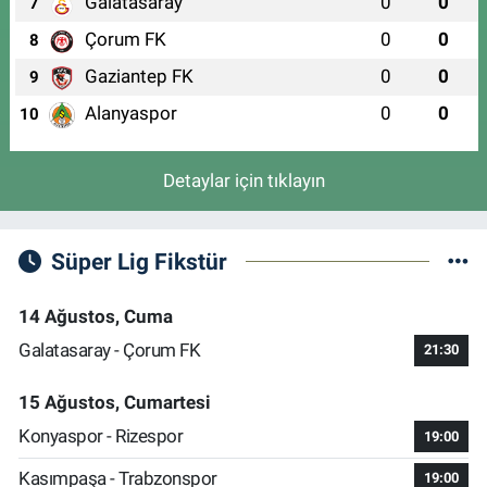
Galatasaray
0
0
7
Çorum FK
0
0
8
Gaziantep FK
0
0
9
Alanyaspor
0
0
10
Detaylar için tıklayın
Süper Lig Fikstür
14 Ağustos, Cuma
Galatasaray - Çorum FK
21:30
15 Ağustos, Cumartesi
Konyaspor - Rizespor
19:00
Kasımpaşa - Trabzonspor
19:00