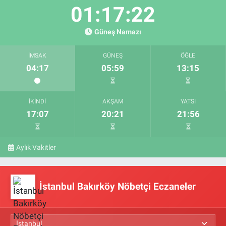
01:17:22
Güneş Namazı
İMSAK
GÜNEŞ
ÖĞLE
04:17
05:59
13:15
İKINDI
AKŞAM
YATSI
17:07
20:21
21:56
Aylık Vakitler
İstanbul Bakırköy Nöbetçi Eczaneler