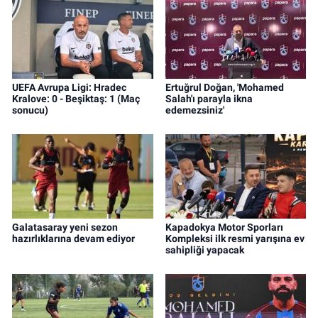
UEFA Avrupa Ligi: Hradec
Ertuğrul Doğan, 'Mohamed
Kralove: 0 - Beşiktaş: 1 (Maç
Salah'ı parayla ikna
sonucu)
edemezsiniz'
Galatasaray yeni sezon
Kapadokya Motor Sporları
hazırlıklarına devam ediyor
Kompleksi ilk resmi yarışına ev
sahipliği yapacak