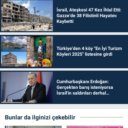
İsrail, Ateşkesi 47 Kez İhlal Etti:
Gazze’de 38 Filistinli Hayatını
Kaybetti
Türkiye'den 4 köy "En İyi Turizm
Köyleri 2025" listesine girdi
Cumhurbaşkanı Erdoğan:
Gerçekten barış isteniyorsa
İsrail'in saldırıları derhal
durdurulmalıdır
Bunlar da ilginizi çekebilir