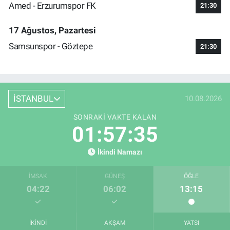
Amed - Erzurumspor FK
21:30
17 Ağustos, Pazartesi
Samsunspor - Göztepe
21:30
İSTANBUL
10.08.2026
SONRAKI VAKTE KALAN
01:57:34
İkindi Namazı
İMSAK
GÜNEŞ
ÖĞLE
04:22
06:02
13:15
İKINDI
AKŞAM
YATSI