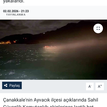
yakalandı.
02.02.2026 - 21:23
YAYINLANMA
Paylaş
-
+
A
A
Çanakkale'nin Ayvacık ilçesi açıklarında Sahil
Güvenlik Komutanlığı ekiplerince lastik bot