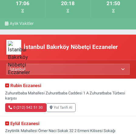
17:06
20:18
21:50
Aylık Vakitler
İstanbul Bakırköy Nöbetçi Eczaneler
Rubin Eczanesi
Zuhuratbaba Mahallesi Zuhuratbaba Caddesi 1 A Zuhuratbaba Türbesi
karşısı
0 (212) 542 51 30
Yol Tarifi Al
Eylül Eczanesi
Zeytinlik Mahallesi Ömer Naci Sokak 32 2 Ermeni Kilisesi Sokağı