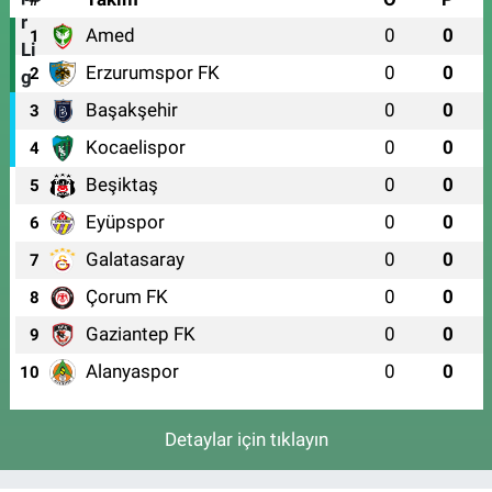
Amed
0
0
1
Erzurumspor FK
0
0
2
Başakşehir
0
0
3
Kocaelispor
0
0
4
Beşiktaş
0
0
5
Eyüpspor
0
0
6
Galatasaray
0
0
7
Çorum FK
0
0
8
Gaziantep FK
0
0
9
Alanyaspor
0
0
10
Detaylar için tıklayın