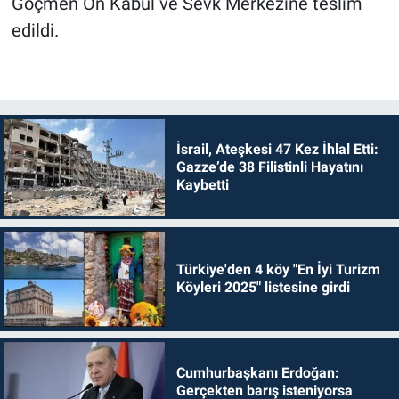
Göçmen Ön Kabul ve Sevk Merkezine teslim
edildi.
İsrail, Ateşkesi 47 Kez İhlal Etti:
Gazze’de 38 Filistinli Hayatını
Kaybetti
Türkiye'den 4 köy "En İyi Turizm
Köyleri 2025" listesine girdi
Cumhurbaşkanı Erdoğan:
Gerçekten barış isteniyorsa