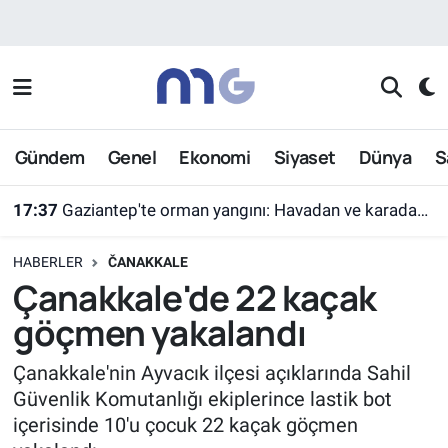
Nöbetçi Eczaneler
Hava Durumu
Gündem
Genel
Ekonomi
Siyaset
Dünya
S
İstanbul Namaz Vakitleri
17:37
Gaziantep'te orman yangını: Havadan ve karadan müdahaleyle söndürüldü
Trafik Durumu
HABERLER
ČANAKKALE
Süper Lig Puan Durumu ve Fikstür
Çanakkale'de 22 kaçak
göçmen yakalandı
Tüm Manşetler
Çanakkale'nin Ayvacık ilçesi açıklarında Sahil
Son Dakika Haberleri
Güvenlik Komutanlığı ekiplerince lastik bot
içerisinde 10'u çocuk 22 kaçak göçmen
Haber Arşivi