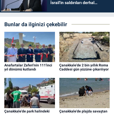
İsrail'in saldırıları derhal
durdurulmalıdır
Bunlar da ilginizi çekebilir
Anafartalar Zaferi'nin 111'inci
Çanakkale'de 2 bin yıllık Roma
yıl dönümü kutlandı
Caddesi gün yüzüne çıkarılıyor
Çanakkale'de park halindeki
Çanakkale'de plajda savaştan