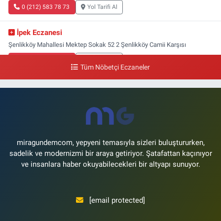
0 (212) 583 78 73
Yol Tarifi Al
İpek Eczanesi
Şenlikköy Mahallesi Mektep Sokak 52 2 Şenlikköy Camii Karşısı
0 (212) 662 46 37
Yol Tarifi Al
Tüm Nöbetçi Eczaneler
Gün Eczanesi
Yeşilyurt Mahallesi Ekin Sokak 21B Yeşilyurt Onur Market Karşısı
0 (212) 573 70 76
Yol Tarifi Al
miragundemcom, yepyeni temasıyla sizleri buluştururken,
sadelik ve modernizmi bir araya getiriyor. Şatafattan kaçınıyor
ve insanlara haber okuyabilecekleri bir altyapı sunuyor.
[email protected]