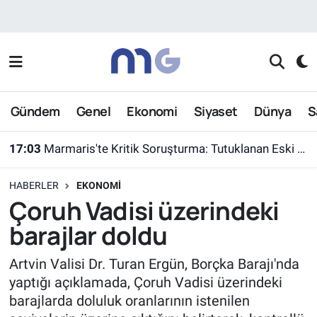
Nöbetçi Eczaneler
Hava Durumu
Gündem
Genel
Ekonomi
Siyaset
Dünya
S
İstanbul Namaz Vakitleri
17:03
Marmaris'te Kritik Soruşturma: Tutuklanan Eski Yüzbaşı Burkay Karatepe Yer Gösterdi
Trafik Durumu
HABERLER
EKONOMI
Süper Lig Puan Durumu ve Fikstür
Çoruh Vadisi üzerindeki
barajlar doldu
Tüm Manşetler
Artvin Valisi Dr. Turan Ergün, Borçka Barajı'nda
Son Dakika Haberleri
yaptığı açıklamada, Çoruh Vadisi üzerindeki
barajlarda doluluk oranlarının istenilen
Haber Arşivi