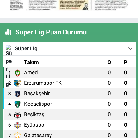
Süper Lig Puan Durumu
Süper Lig
#
Takım
O
P
Amed
0
0
1
Erzurumspor FK
0
0
2
Başakşehir
0
0
3
Kocaelispor
0
0
4
Beşiktaş
0
0
5
Eyüpspor
0
0
6
Galatasaray
0
0
7