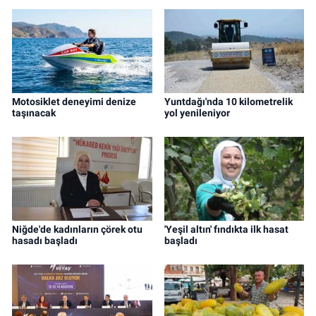
Motosiklet deneyimi denize
Yuntdağı'nda 10 kilometrelik
taşınacak
yol yenileniyor
Niğde'de kadınların çörek otu
'Yeşil altın' fındıkta ilk hasat
hasadı başladı
başladı