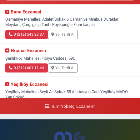
Banu Eczanesi
Osmaniye Mahallesi Adalet Sokak 6 Osmaniye Minibüs Durakları
Meydanı, Çarşı girişi,Tarihi Kayıkçıoğlu Fırını karşısı
0 (212) 543 28 87
Yol Tarifi Al
Ekşinar Eczanesi
Şenlikköy Mahallesi Florya Caddesi 59C
0 (212) 601 11 44
Yol Tarifi Al
Yeşilköy Eczanesi
Yeşilköy Mahallesi Seyit Ali Sokak 55 A İstasyon Cad. Yeşilköy MADO
Yan Sokağı
Tüm Nöbetçi Eczaneler
0 (212) 571 71 77
Yol Tarifi Al
Lale Eczanesi
Ataköy 3-4-11. Kısım Mahallesi Dr. Remzi Kazancıgil Caddesi Ataköy
4.Kısım Çarşısı No:12 Ataköy 4.Kısım Çarşısı