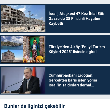
İsrail, Ateşkesi 47 Kez İhlal Etti:
Gazze’de 38 Filistinli Hayatını
Kaybetti
Türkiye'den 4 köy "En İyi Turizm
Köyleri 2025" listesine girdi
Cumhurbaşkanı Erdoğan:
Gerçekten barış isteniyorsa
İsrail'in saldırıları derhal
durdurulmalıdır
Bunlar da ilginizi çekebilir