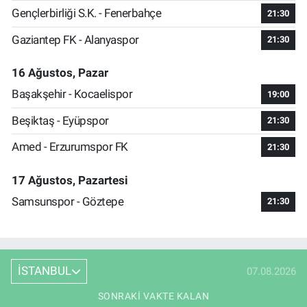
Gençlerbirliği S.K. - Fenerbahçe
21:30
Gaziantep FK - Alanyaspor
21:30
16 Ağustos, Pazar
Başakşehir - Kocaelispor
19:00
Beşiktaş - Eyüpspor
21:30
Amed - Erzurumspor FK
21:30
17 Ağustos, Pazartesi
Samsunspor - Göztepe
21:30
İSTANBUL
07.08.2026
SONRAKI VAKTE KALAN