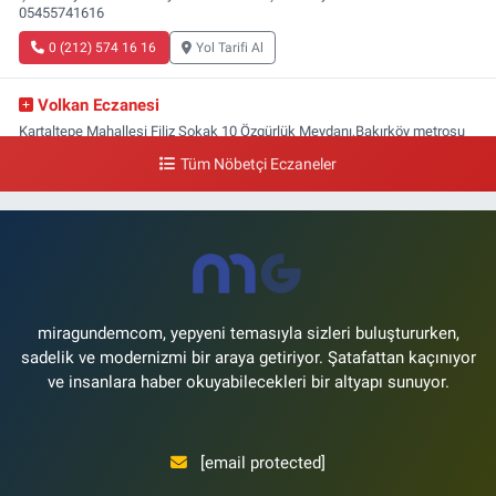
05455741616
0 (212) 574 16 16
Yol Tarifi Al
Volkan Eczanesi
Kartaltepe Mahallesi Filiz Sokak 10 Özgürlük Meydanı,Bakırköy metrosu
çıkışı,Kız meslek lisesi sokağı aşağısı
Tüm Nöbetçi Eczaneler
0 (533) 496 36 65
Yol Tarifi Al
Yeni Hayat Eczanesi
Yeşilköy Mahallesi Doğruyol Sokak 7 A Dürümcü Baba'nın Bir Alt
Sokağı,Bitez Dondurmacısının Sokağı
0 (212) 663 11 97
Yol Tarifi Al
miragundemcom, yepyeni temasıyla sizleri buluştururken,
sadelik ve modernizmi bir araya getiriyor. Şatafattan kaçınıyor
ve insanlara haber okuyabilecekleri bir altyapı sunuyor.
[email protected]