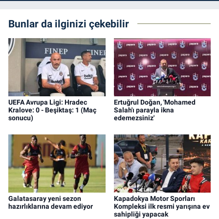
Bunlar da ilginizi çekebilir
UEFA Avrupa Ligi: Hradec
Ertuğrul Doğan, 'Mohamed
Kralove: 0 - Beşiktaş: 1 (Maç
Salah'ı parayla ikna
sonucu)
edemezsiniz'
Galatasaray yeni sezon
Kapadokya Motor Sporları
hazırlıklarına devam ediyor
Kompleksi ilk resmi yarışına ev
sahipliği yapacak