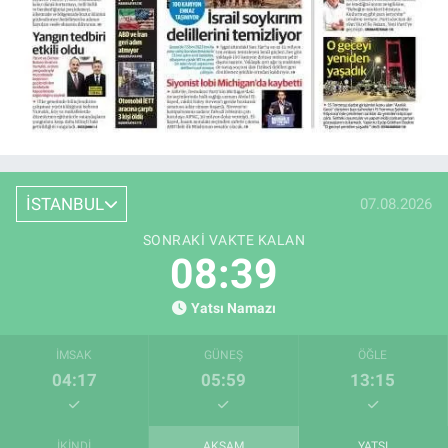
İSTANBUL
07.08.2026
SONRAKI VAKTE KALAN
08:38
Yatsı Namazı
İMSAK
GÜNEŞ
ÖĞLE
04:17
05:59
13:15
İKINDI
AKŞAM
YATSI