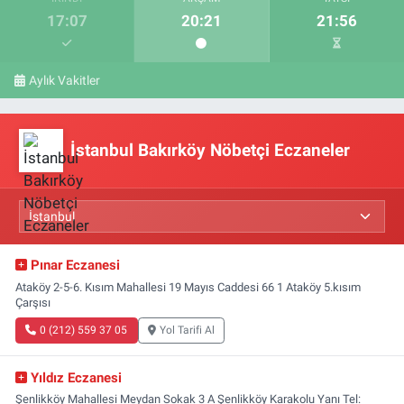
17:07
20:21
21:56
Aylık Vakitler
İstanbul Bakırköy Nöbetçi Eczaneler
Pınar Eczanesi
Ataköy 2-5-6. Kısım Mahallesi 19 Mayıs Caddesi 66 1 Ataköy 5.kısım
Çarşısı
0 (212) 559 37 05
Yol Tarifi Al
Yıldız Eczanesi
Şenlikköy Mahallesi Meydan Sokak 3 A Şenlikköy Karakolu Yanı Tel: