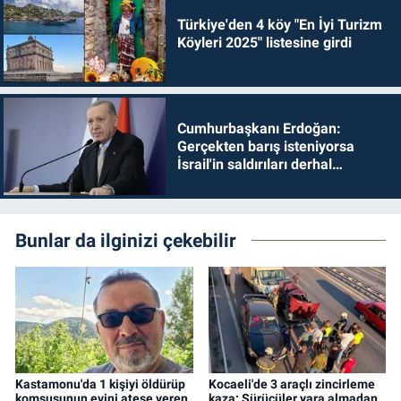
Türkiye'den 4 köy "En İyi Turizm
Köyleri 2025" listesine girdi
Cumhurbaşkanı Erdoğan:
Gerçekten barış isteniyorsa
İsrail'in saldırıları derhal
durdurulmalıdır
Bunlar da ilginizi çekebilir
Kastamonu'da 1 kişiyi öldürüp
Kocaeli'de 3 araçlı zincirleme
komşusunun evini ateşe veren
kaza: Sürücüler yara almadan