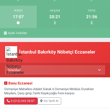
İKINDI
AKŞAM
YATSI
17:07
20:21
21:56
Aylık Vakitler
İstanbul Bakırköy Nöbetçi Eczaneler
Banu Eczanesi
Osmaniye Mahallesi Adalet Sokak 6 Osmaniye Minibüs Durakları
Meydanı, Çarşı girişi,Tarihi Kayıkçıoğlu Fırını karşısı
0 (212) 543 28 87
Yol Tarifi Al