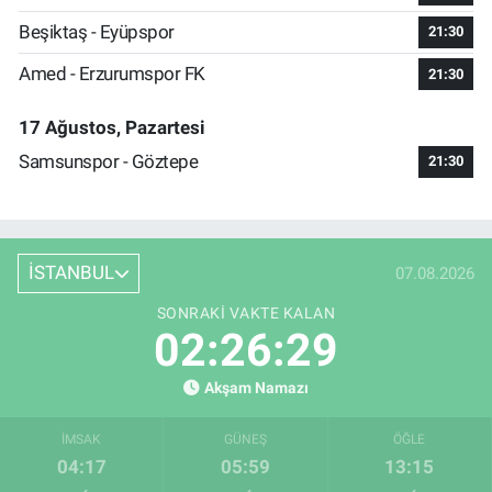
Beşiktaş - Eyüpspor
21:30
Amed - Erzurumspor FK
21:30
17 Ağustos, Pazartesi
Samsunspor - Göztepe
21:30
İSTANBUL
07.08.2026
SONRAKI VAKTE KALAN
02:26:28
Akşam Namazı
İMSAK
GÜNEŞ
ÖĞLE
04:17
05:59
13:15