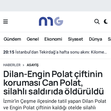
Nöbetçi Eczaneler
Hava Durumu
Gündem
Genel
Ekonomi
Siyaset
Dünya
S
İstanbul Namaz Vakitleri
20:15
İstanbul'dan Tekirdağ'a hafta sonu akını: Kilometrelerce araç kuyruğu
Trafik Durumu
HABERLER
ASAYIŞ
Süper Lig Puan Durumu ve Fikstür
Dilan-Engin Polat çiftinin
koruması Can Polat,
Tüm Manşetler
silahlı saldırıda öldürüldü
Son Dakika Haberleri
İzmir'in Çeşme ilçesinde tatil yapan Dilan Polat
ve Engin Polat çiftinin kaldığı otelde silahlı
Haber Arşivi