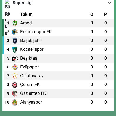
Süper Lig
#
Takım
O
P
Amed
0
0
1
Erzurumspor FK
0
0
2
Başakşehir
0
0
3
Kocaelispor
0
0
4
Beşiktaş
0
0
5
Eyüpspor
0
0
6
Galatasaray
0
0
7
Çorum FK
0
0
8
Gaziantep FK
0
0
9
Alanyaspor
0
0
10