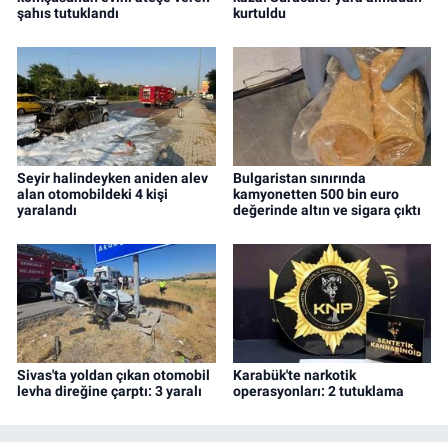
şahıs tutuklandı
kurtuldu
Seyir halindeyken aniden alev
Bulgaristan sınırında
alan otomobildeki 4 kişi
kamyonetten 500 bin euro
yaralandı
değerinde altın ve sigara çıktı
Sivas'ta yoldan çıkan otomobil
Karabük'te narkotik
levha direğine çarptı: 3 yaralı
operasyonları: 2 tutuklama