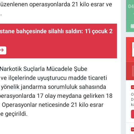
düzenlenen operasyonlarda 21 kilo esrar ve
04
.
stane bahçesinde silahlı saldırı: 1'i çocuk 2
 Narkotik Suçlarla Mücadele Şube
ve ilçelerinde uyuşturucu madde ticareti
e yönelik jandarma sorumluluk sahasında
O
operasyonlarda 17 olay meydana gelirken 18
D
. Operasyonlar neticesinde 21 kilo esrar
k
geçirildi.