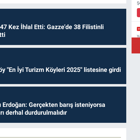
Ş
 47 Kez İhlal Etti: Gazze’de 38 Filistinli
ti
Y
Y
y "En İyi Turizm Köyleri 2025" listesine girdi
A
C
Ç
Erdoğan: Gerçekten barış isteniyorsa
ları derhal durdurulmalıdır