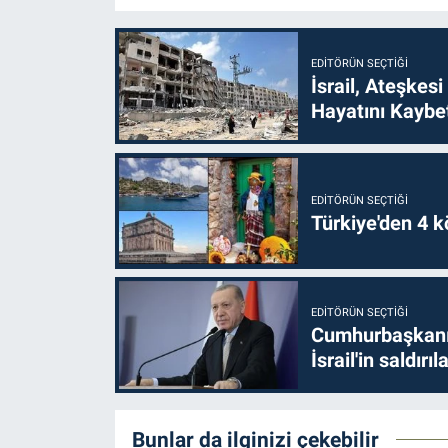
EDITÖRÜN SEÇTIĞI
İsrail, Ateşkesi
Hayatını Kaybet
EDITÖRÜN SEÇTIĞI
Türkiye'den 4 kö
EDITÖRÜN SEÇTIĞI
Cumhurbaşkanı 
İsrail'in saldırı
Bunlar da ilginizi çekebilir