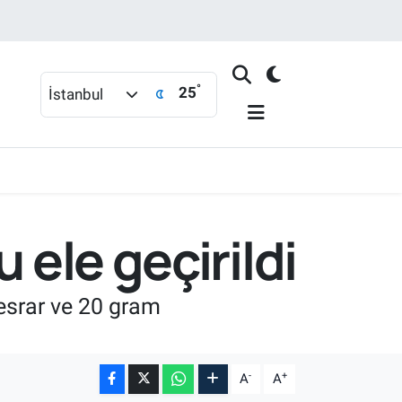
°
25
İstanbul
 ele geçirildi
esrar ve 20 gram
-
+
A
A