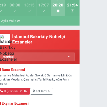
:19
06:00
13:15
17:07
20:20
21:54
Aylık Vakitler
İstanbul Bakırköy Nöbetçi
Eczaneler
Banu Eczanesi
smaniye Mahallesi Adalet Sokak 6 Osmaniye Minibüs
urakları Meydanı, Çarşı girişi,Tarihi Kayıkçıoğlu Fırını
arşısı
0 (212) 543 28 87
Yol Tarifi Al
Ekşinar Eczanesi