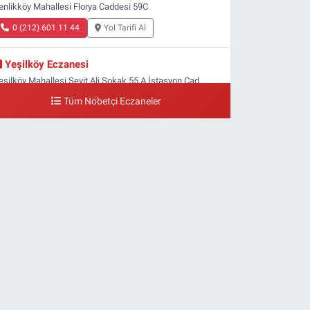
enlikköy Mahallesi Florya Caddesi 59C
0 (212) 601 11 44
Yol Tarifi Al
Yeşilköy Eczanesi
eşilköy Mahallesi Seyit Ali Sokak 55 A İstasyon Cad.
eşilköy MADO Yan Sokağı
Tüm Nöbetçi Eczaneler
0 (212) 571 71 77
Yol Tarifi Al
Lale Eczanesi
taköy 3-4-11. Kısım Mahallesi Dr. Remzi Kazancıgil
addesi Ataköy 4.Kısım Çarşısı No:12 Ataköy 4.Kısım
arşısı
0 (212) 559 99 99
Yol Tarifi Al