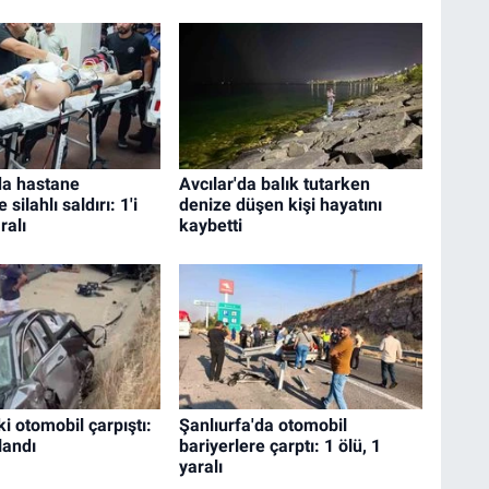
da hastane
Avcılar'da balık tutarken
silahlı saldırı: 1'i
denize düşen kişi hayatını
ralı
kaybetti
ki otomobil çarpıştı:
Şanlıurfa'da otomobil
landı
bariyerlere çarptı: 1 ölü, 1
yaralı