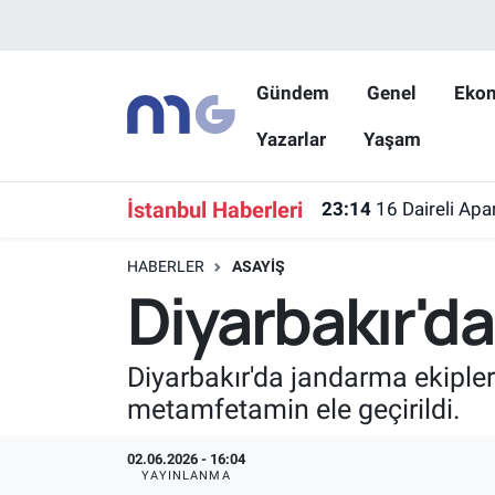
Nöbetçi Eczaneler
Gündem
Genel
Eko
Yazarlar
Yaşam
Hava Durumu
İstanbul Namaz Vakitleri
İstanbul Haberleri
23:14
16 Daireli Apa
Trafik Durumu
HABERLER
ASAYIŞ
Diyarbakır'da
Süper Lig Puan Durumu ve Fikstür
Tüm Manşetler
Diyarbakır'da jandarma ekiple
metamfetamin ele geçirildi.
Son Dakika Haberleri
02.06.2026 - 16:04
Haber Arşivi
YAYINLANMA