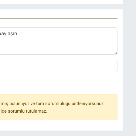
tmiş bulunuyor ve tüm sorumluluğu üstleniyorsunuz.
ilde sorumlu tutulamaz.