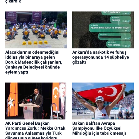
çıkardık'
Alacaklarının ödenmediğini
Ankara'da narkotik ve fuhuş
iddiasıyla bir araya gelen
operasyonunda 14 şüpheliye
Doruk Madencilik çalışanları,
gözaltı
Çankaya Belediyesi önünde
eylem yaptı
AK Parti Genel Başkan
Bakan Bak'tan Avrupa
Yardımcısı Zorlu: 'Mekke Ortak
Şampiyonu İlke Özyüksel
Savunma Anlaşmasıyla Türk
Mihrioğlu için tebrik mesajı
dünyasının güney koridoru