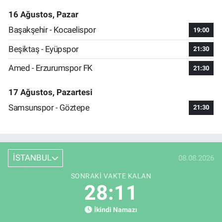
16 Ağustos, Pazar
Başakşehir - Kocaelispor
19:00
Beşiktaş - Eyüpspor
21:30
Amed - Erzurumspor FK
21:30
17 Ağustos, Pazartesi
Samsunspor - Göztepe
21:30
İSTANBUL
08.08.2026
SONRAKI VAKTE KALAN
28:11
İkindi Namazı