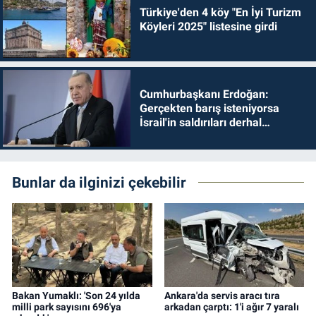
Türkiye'den 4 köy "En İyi Turizm
Köyleri 2025" listesine girdi
Cumhurbaşkanı Erdoğan:
Gerçekten barış isteniyorsa
İsrail'in saldırıları derhal
durdurulmalıdır
Bunlar da ilginizi çekebilir
Bakan Yumaklı: 'Son 24 yılda
Ankara'da servis aracı tıra
milli park sayısını 696'ya
arkadan çarptı: 1'i ağır 7 yaralı