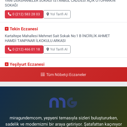
YANI DERSHANELER SOKAĞI İSTANBUL CADDESİ AÇIK OTOPARKIN
SOKAĞI
0 (212) 583 28 03
Yol Tarifi Al
Tekin Eczanesi
Kartaltepe Mahallesi Mehmet Sait Sokak No:1 B İNCİRLİK AHMET
HAMDİ TANPINAR İLKOKULU ARKASI
0 (212) 466 01 18
Yol Tarifi Al
Yeşilyurt Eczanesi
Yeşilyurt Mahallesi Sipahioğlu Caddesi 13 B
Tüm Nöbetçi Eczaneler
0 (212) 573 15 20
Yol Tarifi Al
Akvaryum Eczanesi
Şenlikköy Mahallesi Eski Halkalı Caddesi 33 Akvaryum Yanı Akua Florya
AVMm Zemin Kat
0 (212) 574 24 20
Yol Tarifi Al
miragundemcom, yepyeni temasıyla sizleri buluştururken,
sadelik ve modernizmi bir araya getiriyor. Şatafattan kaçınıyor