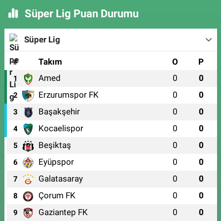
Süper Lig Puan Durumu
Süper Lig
#
Takım
O
P
Amed
0
0
1
Erzurumspor FK
0
0
2
Başakşehir
0
0
3
Kocaelispor
0
0
4
Beşiktaş
0
0
5
Eyüpspor
0
0
6
Galatasaray
0
0
7
Çorum FK
0
0
8
Gaziantep FK
0
0
9