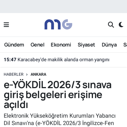
Nöbetçi Eczaneler
Hava Durumu
Gündem
Genel
Ekonomi
Siyaset
Dünya
S
İstanbul Namaz Vakitleri
15:47
Karacabey'de makilik alanda orman yangını
Trafik Durumu
HABERLER
ANKARA
Süper Lig Puan Durumu ve Fikstür
e-YÖKDİL 2026/3 sınava
giriş belgeleri erişime
Tüm Manşetler
açıldı
Son Dakika Haberleri
Elektronik Yükseköğretim Kurumları Yabancı
Dil Sınavı'na (e-YÖKDİL 2026/3 İngilizce-Fen
Haber Arşivi