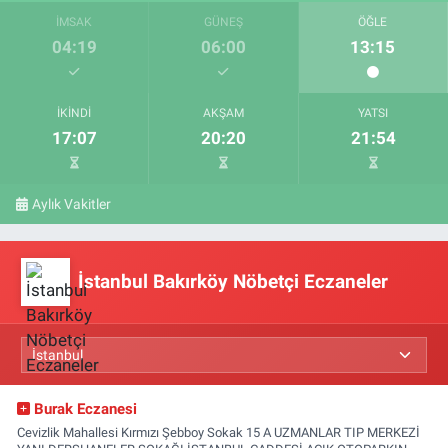
İMSAK
GÜNEŞ
ÖĞLE
04:19
06:00
13:15
İKINDI
AKŞAM
YATSI
17:07
20:20
21:54
Aylık Vakitler
İstanbul Bakırköy Nöbetçi Eczaneler
Burak Eczanesi
Cevizlik Mahallesi Kırmızı Şebboy Sokak 15 A UZMANLAR TIP MERKEZİ