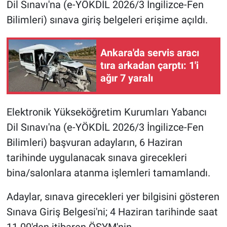
Dil Sınavı'na (e-YÖKDİL 2026/3 İngilizce-Fen
Bilimleri) sınava giriş belgeleri erişime açıldı.
Ankara'da servis aracı
tıra arkadan çarptı: 1'i
ağır 7 yaralı
Elektronik Yükseköğretim Kurumları Yabancı
Dil Sınavı'na (e-YÖKDİL 2026/3 İngilizce-Fen
Bilimleri) başvuran adayların, 6 Haziran
tarihinde uygulanacak sınava girecekleri
bina/salonlara atanma işlemleri tamamlandı.
Adaylar, sınava girecekleri yer bilgisini gösteren
Sınava Giriş Belgesi'ni; 4 Haziran tarihinde saat
11.00'den itibaren ÖSYM'nin