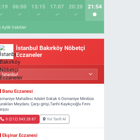
:19
06:00
13:15
17:07
20:20
21:54
Aylık Vakitler
İstanbul Bakırköy Nöbetçi
Eczaneler
Banu Eczanesi
smaniye Mahallesi Adalet Sokak 6 Osmaniye Minibüs
urakları Meydanı, Çarşı girişi,Tarihi Kayıkçıoğlu Fırını
arşısı
0 (212) 543 28 87
Yol Tarifi Al
Ekşinar Eczanesi