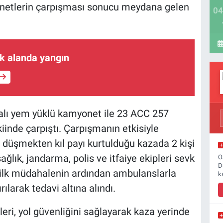
yonetlerin çarpışması sonucu meydana gelen
04
ık alanda yangın
akalı yem yüklü kamyonet ile 23 ACC 257
inde çarpıştı. Çarpışmanın etkisiyle
 düşmekten kıl payı kurtulduğu kazada 2 kişi
ağlık, jandarma, polis ve itfaiye ekipleri sevk
O
D
an ilk müdahalenin ardından ambulanslarla
k
ılarak tedavi altına alındı.
eri, yol güvenliğini sağlayarak kaza yerinde