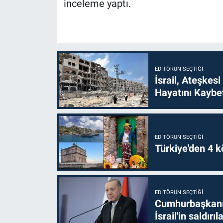
inceleme yaptı.
EDITÖRÜN SEÇTIĞI
İsrail, Ateşkesi
Hayatını Kaybet
EDITÖRÜN SEÇTIĞI
Türkiye'den 4 kö
EDITÖRÜN SEÇTIĞI
Cumhurbaşkanı 
İsrail'in saldırı