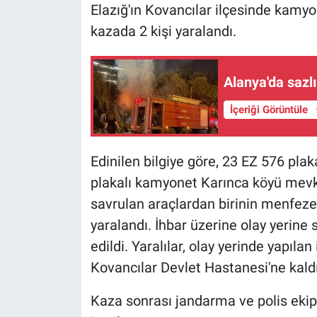
Elazığ'ın Kovancılar ilçesinde kam
kazada 2 kişi yaralandı.
Alanya'da sazl
İçeriği Görüntüle
Edinilen bilgiye göre, 23 EZ 576 pl
plakalı kamyonet Karınca köyü mevki
savrulan araçlardan birinin menfeze
yaralandı. İhbar üzerine olay yerine s
edildi. Yaralılar, olay yerinde yapıl
Kovancılar Devlet Hastanesi'ne kaldır
Kaza sonrası jandarma ve polis ekipl