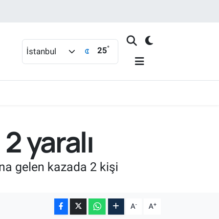
°
25
İstanbul
2 yaralı
na gelen kazada 2 kişi
-
+
A
A