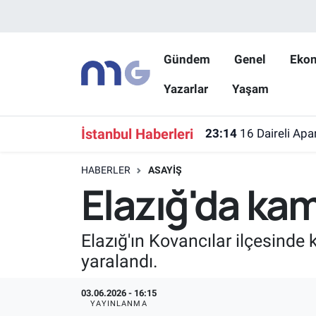
Nöbetçi Eczaneler
Gündem
Genel
Eko
Yazarlar
Yaşam
Hava Durumu
İstanbul Namaz Vakitleri
İstanbul Haberleri
23:14
16 Daireli Apa
Trafik Durumu
HABERLER
ASAYIŞ
Elazığ'da kam
Süper Lig Puan Durumu ve Fikstür
Tüm Manşetler
Elazığ'ın Kovancılar ilçesind
yaralandı.
Son Dakika Haberleri
03.06.2026 - 16:15
Haber Arşivi
YAYINLANMA