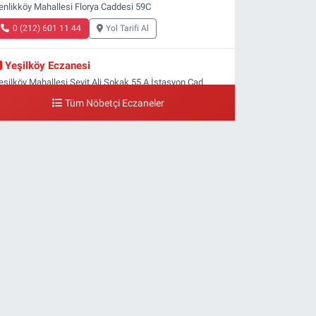
enlikköy Mahallesi Florya Caddesi 59C
0 (212) 601 11 44
Yol Tarifi Al
Yeşilköy Eczanesi
eşilköy Mahallesi Seyit Ali Sokak 55 A İstasyon Cad.
eşilköy MADO Yan Sokağı
Tüm Nöbetçi Eczaneler
0 (212) 571 71 77
Yol Tarifi Al
Lale Eczanesi
taköy 3-4-11. Kısım Mahallesi Dr. Remzi Kazancıgil
addesi Ataköy 4.Kısım Çarşısı No:12 Ataköy 4.Kısım
arşısı
0 (212) 559 99 99
Yol Tarifi Al