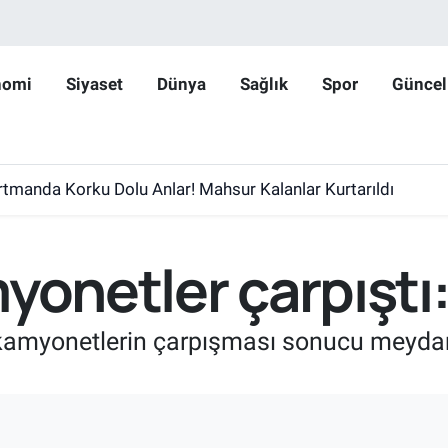
nomi
Siyaset
Dünya
Sağlık
Spor
Güncel
rtmanda Korku Dolu Anlar! Mahsur Kalanlar Kurtarıldı
yonetler çarpıştı: 
e kamyonetlerin çarpışması sonucu meyda