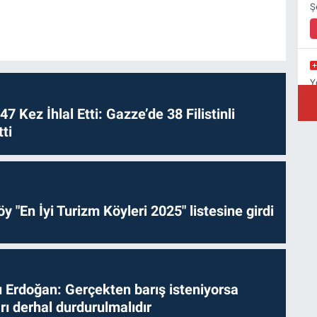
Ş
Y
Y
 47 Kez İhlal Etti: Gazze’de 38 Filistinli
ti
A
C
Ç
y "En İyi Turizm Köyleri 2025" listesine girdi
Erdoğan: Gerçekten barış isteniyorsa
ları derhal durdurulmalıdır