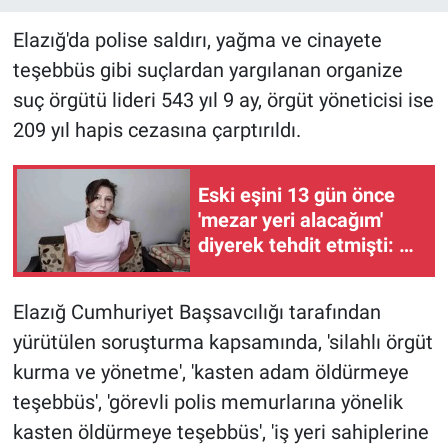
Elazığ'da polise saldırı, yağma ve cinayete
teşebbüs gibi suçlardan yargılanan organize
suç örgütü lideri 543 yıl 9 ay, örgüt yöneticisi ise
209 yıl hapis cezasına çarptırıldı.
Eski eşini 13 gün önce
'mezar yeri alacağım'
diyerek tehdit etmişti: 8
yerinden bıçakladı
Elazığ Cumhuriyet Başsavcılığı tarafından
yürütülen soruşturma kapsamında, 'silahlı örgüt
kurma ve yönetme', 'kasten adam öldürmeye
teşebbüs', 'görevli polis memurlarına yönelik
kasten öldürmeye teşebbüs', 'iş yeri sahiplerine