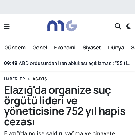
Nöbetçi Eczaneler
Hava Durumu
Gündem
Genel
Ekonomi
Siyaset
Dünya
S
İstanbul Namaz Vakitleri
09:49
ABD ordusundan İran ablukası açıklaması: "55 ticari gemi farklı rotalara yönlendirildi"
Trafik Durumu
HABERLER
ASAYIŞ
Süper Lig Puan Durumu ve Fikstür
Elazığ'da organize suç
örgütü lideri ve
Tüm Manşetler
yöneticisine 752 yıl hapis
Son Dakika Haberleri
cezası
Haber Arşivi
Elazığ'da polise saldırı, yağma ve cinayete