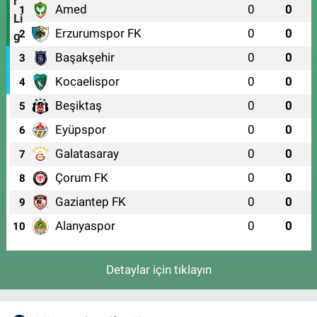
Amed
0
0
1
Erzurumspor FK
0
0
2
Başakşehir
0
0
3
Kocaelispor
0
0
4
Beşiktaş
0
0
5
Eyüpspor
0
0
6
Galatasaray
0
0
7
Çorum FK
0
0
8
Gaziantep FK
0
0
9
Alanyaspor
0
0
10
Detaylar için tıklayın