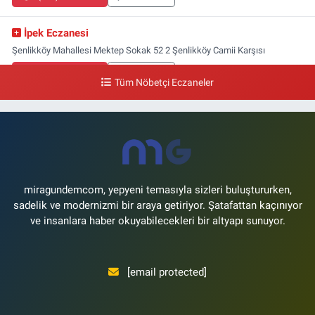
İpek Eczanesi
Şenlikköy Mahallesi Mektep Sokak 52 2 Şenlikköy Camii Karşısı
0 (212) 662 46 37
Yol Tarifi Al
Tüm Nöbetçi Eczaneler
Gün Eczanesi
Yeşilyurt Mahallesi Ekin Sokak 21B Yeşilyurt Onur Market Karşısı
0 (212) 573 70 76
Yol Tarifi Al
miragundemcom, yepyeni temasıyla sizleri buluştururken,
sadelik ve modernizmi bir araya getiriyor. Şatafattan kaçınıyor
ve insanlara haber okuyabilecekleri bir altyapı sunuyor.
[email protected]