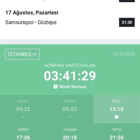
17 Ağustos, Pazartesi
Samsunspor - Göztepe
21:30
İSTANBUL
10.08.2026
SONRAKI VAKTE KALAN
03:41:28
İkindi Namazı
İMSAK
GÜNEŞ
ÖĞLE
04:22
06:02
13:15
İKINDI
AKŞAM
YATSI
17:06
20:18
21:50