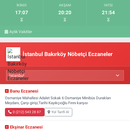
İKINDI
AKŞAM
YATSI
17:07
20:20
21:54
Aylık Vakitler
İstanbul Bakırköy Nöbetçi Eczaneler
Banu Eczanesi
Osmaniye Mahallesi Adalet Sokak 6 Osmaniye Minibüs Durakları
Meydanı, Çarşı girişi,Tarihi Kayıkçıoğlu Fırını karşısı
0 (212) 543 28 87
Yol Tarifi Al
Ekşinar Eczanesi