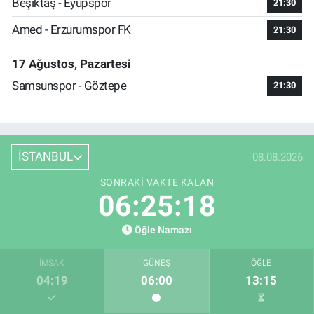
Beşiktaş - Eyüpspor
21:30
Amed - Erzurumspor FK
21:30
17 Ağustos, Pazartesi
Samsunspor - Göztepe
21:30
İSTANBUL
08.08.2026
SONRAKI VAKTE KALAN
06:25:18
Öğle Namazı
İMSAK
GÜNEŞ
ÖĞLE
04:19
06:00
13:15