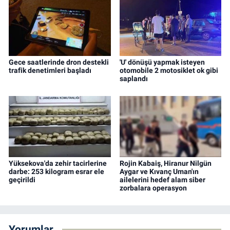
Gece saatlerinde dron destekli
'U' dönüşü yapmak isteyen
trafik denetimleri başladı
otomobile 2 motosiklet ok gibi
saplandı
Yüksekova'da zehir tacirlerine
Rojin Kabaiş, Hiranur Nilgün
darbe: 253 kilogram esrar ele
Aygar ve Kıvanç Uman'ın
geçirildi
ailelerini hedef alam siber
zorbalara operasyon
Yorumlar