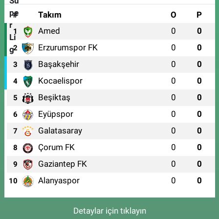
#
Takım
O
P
Amed
0
0
1
Erzurumspor FK
0
0
2
Başakşehir
0
0
3
Kocaelispor
0
0
4
Beşiktaş
0
0
5
Eyüpspor
0
0
6
Galatasaray
0
0
7
Çorum FK
0
0
8
Gaziantep FK
0
0
9
Alanyaspor
0
0
10
Detaylar için tıklayın