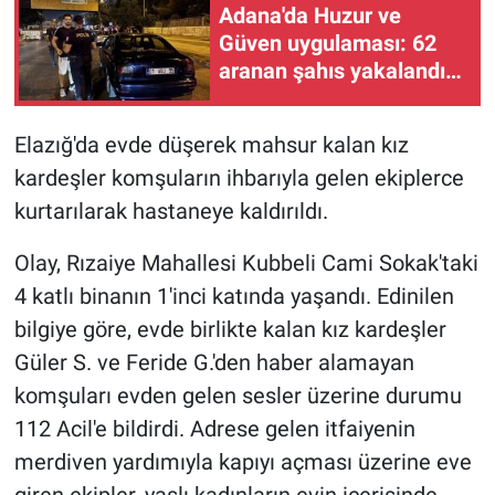
Adana'da Huzur ve
Güven uygulaması: 62
aranan şahıs yakalandı,
3 milyon 924 bin TL ceza
kesildi
Elazığ'da evde düşerek mahsur kalan kız
kardeşler komşuların ihbarıyla gelen ekiplerce
kurtarılarak hastaneye kaldırıldı.
Olay, Rızaiye Mahallesi Kubbeli Cami Sokak'taki
4 katlı binanın 1'inci katında yaşandı. Edinilen
bilgiye göre, evde birlikte kalan kız kardeşler
Güler S. ve Feride G.'den haber alamayan
komşuları evden gelen sesler üzerine durumu
112 Acil'e bildirdi. Adrese gelen itfaiyenin
merdiven yardımıyla kapıyı açması üzerine eve
giren ekipler, yaşlı kadınların evin içerisinde