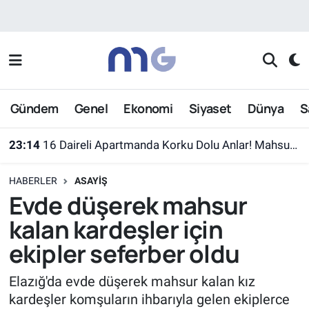
Nöbetçi Eczaneler
Hava Durumu
Gündem
Genel
Ekonomi
Siyaset
Dünya
S
İstanbul Namaz Vakitleri
23:14
16 Daireli Apartmanda Korku Dolu Anlar! Mahsur Kalanlar Kurtarıldı
Trafik Durumu
HABERLER
ASAYIŞ
Süper Lig Puan Durumu ve Fikstür
Evde düşerek mahsur
kalan kardeşler için
Tüm Manşetler
ekipler seferber oldu
Son Dakika Haberleri
Elazığ'da evde düşerek mahsur kalan kız
kardeşler komşuların ihbarıyla gelen ekiplerce
Haber Arşivi