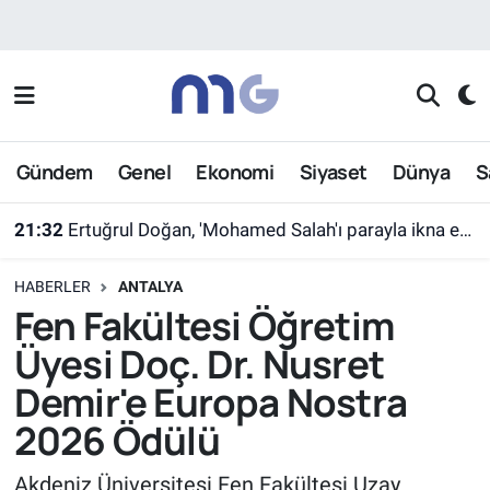
Nöbetçi Eczaneler
Hava Durumu
Gündem
Genel
Ekonomi
Siyaset
Dünya
S
İstanbul Namaz Vakitleri
21:32
Ertuğrul Doğan, 'Mohamed Salah'ı parayla ikna edemezsiniz'
Trafik Durumu
HABERLER
ANTALYA
Süper Lig Puan Durumu ve Fikstür
Fen Fakültesi Öğretim
Üyesi Doç. Dr. Nusret
Tüm Manşetler
Demir'e Europa Nostra
Son Dakika Haberleri
2026 Ödülü
Haber Arşivi
Akdeniz Üniversitesi Fen Fakültesi Uzay