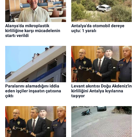
Alanya'da mikroplastik
Antalya'da otomobil dereye
kirliliğine karşı mücadelenin
uçtu: 1 yaralı
startı verildi
Paralarını alamadığını iddia
Levant akıntısı Doğu Akdeniz'in
eden işçiler inşaatın çatısına
kirliliğini Antalya kıyılarına
çıktı
taşıyor