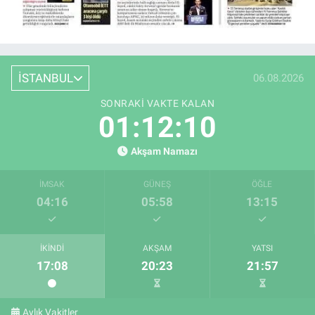
İSTANBUL
06.08.2026
SONRAKI VAKTE KALAN
01:12:09
Akşam Namazı
İMSAK
GÜNEŞ
ÖĞLE
04:16
05:58
13:15
İKINDI
AKŞAM
YATSI
17:08
20:23
21:57
Aylık Vakitler