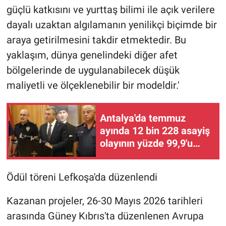
güçlü katkısını ve yurttaş bilimi ile açık verilere
dayalı uzaktan algılamanın yenilikçi biçimde bir
araya getirilmesini takdir etmektedir. Bu
yaklaşım, dünya genelindeki diğer afet
bölgelerinde de uygulanabilecek düşük
maliyetli ve ölçeklenebilir bir modeldir.'
Antalya'da temmuz
ayında 12 bin 228 asayiş
olayının yüzde 99,9'u
aydınlatıldı
Ödül töreni Lefkoşa'da düzenlendi
Kazanan projeler, 26-30 Mayıs 2026 tarihleri
arasında Güney Kıbrıs'ta düzenlenen Avrupa