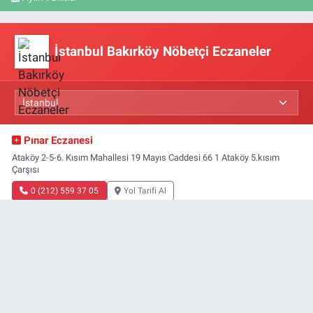
İstanbul Bakırköy Nöbetçi Eczaneler
Pınar Eczanesi
Ataköy 2-5-6. Kısım Mahallesi 19 Mayıs Caddesi 66 1 Ataköy 5.kısım
Çarşısı
0 (212) 559 37 05
Yol Tarifi Al
Yıldız Eczanesi
Şenlikköy Mahallesi Meydan Sokak 3 A Şenlikköy Karakolu Yanı Tel:
05455741616
0 (212) 574 16 16
Yol Tarifi Al